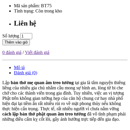
Mã sản phẩm:
BT75
Tình trạng: Còn trong kho
Liên hệ
Số lượng
Thêm vào giỏ
0 đánh giá
/
Viết đánh giá
Mô tả
Đánh giá (0)
Lập
bàn thờ mẹ quan âm treo tường
tại gia là tâm nguyện thiêng
liêng của nhiều gia chủ nhằm cầu mong sự bình an, lòng từ bi che
chở cho các thành viên trong gia đình. Tuy nhiên, việc an vị tượng
Phật trên không gian tường hẹp của căn hộ chung cư hay nhà phố
hiện đại lại tiềm ẩn rất nhiều rủi ro về mặt phong thủy nếu không
thực hiện cẩn trọng. Thực tế, rất nhiều người vì chưa nắm vững
cách lập bàn thờ phật quan âm treo tường
đã vô tình phạm phải
những điều cấm kỵ cốt lõi, gây ảnh hưởng trực tiếp đến gia đạo.