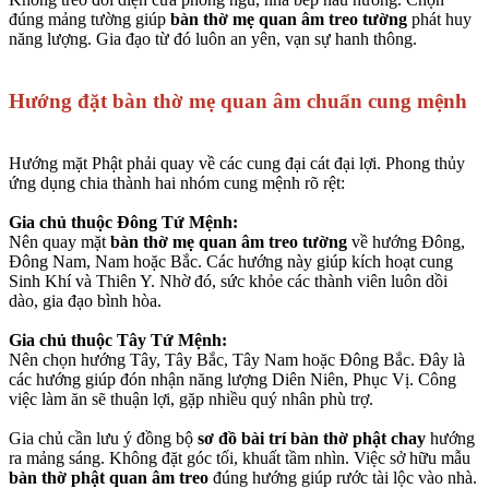
đúng mảng tường giúp
bàn thờ mẹ quan âm treo tường
phát huy
năng lượng. Gia đạo từ đó luôn an yên, vạn sự hanh thông.
Hướng đặt bàn thờ mẹ quan âm chuẩn cung mệnh
Hướng mặt Phật phải quay về các cung đại cát đại lợi. Phong thủy
ứng dụng chia thành hai nhóm cung mệnh rõ rệt:
Gia chủ thuộc Đông Tứ Mệnh:
Nên quay mặt
bàn thờ mẹ quan âm treo tường
về hướng Đông,
Đông Nam, Nam hoặc Bắc. Các hướng này giúp kích hoạt cung
Sinh Khí và Thiên Y. Nhờ đó, sức khỏe các thành viên luôn dồi
dào, gia đạo bình hòa.
Gia chủ thuộc Tây Tứ Mệnh:
Nên chọn hướng Tây, Tây Bắc, Tây Nam hoặc Đông Bắc. Đây là
các hướng giúp đón nhận năng lượng Diên Niên, Phục Vị. Công
việc làm ăn sẽ thuận lợi, gặp nhiều quý nhân phù trợ.
Gia chủ cần lưu ý đồng bộ
sơ đồ bài trí bàn thờ phật chay
hướng
ra mảng sáng. Không đặt góc tối, khuất tầm nhìn. Việc sở hữu mẫu
bàn thờ phật quan âm treo
đúng hướng giúp rước tài lộc vào nhà.