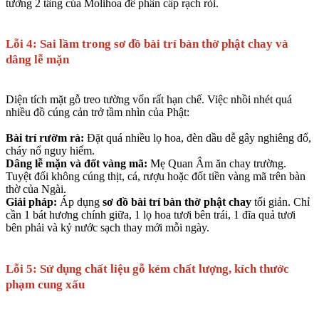
tường 2 tầng của Molihoa để phân cấp rạch ròi.
Lỗi 4: Sai lầm trong sơ đồ bài trí bàn thờ phật chay và
dâng lễ mặn
Diện tích mặt gỗ treo tường vốn rất hạn chế. Việc nhồi nhét quá
nhiều đồ cúng cản trở tầm nhìn của Phật:
Bài trí rườm rà:
Đặt quá nhiều lọ hoa, đèn dầu dễ gây nghiêng đổ,
cháy nổ nguy hiểm.
Dâng lễ mặn và đốt vàng mã:
Mẹ Quan Âm ăn chay trường.
Tuyệt đối không cúng thịt, cá, rượu hoặc đốt tiền vàng mã trên bàn
thờ của Ngài.
Giải pháp:
Áp dụng
sơ đồ bài trí bàn thờ phật chay
tối giản. Chỉ
cần 1 bát hương chính giữa, 1 lọ hoa tươi bên trái, 1 đĩa quả tươi
bên phải và kỷ nước sạch thay mới mỗi ngày.
Lỗi 5: Sử dụng chất liệu gỗ kém chất lượng, kích thước
phạm cung xấu