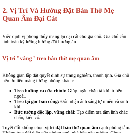
2. Vị Trí Và Hướng Đặt Bàn Thờ Mẹ
Quan Âm Đại Cát
Việc định vị phong thủy mang lại đại cát cho gia chủ. Gia chủ cần
tính toán kỹ lưỡng hướng đặt hương án.
Vị trí "vàng" treo bàn thờ mẹ quan âm
Không gian lắp đặt quyết định sự trang nghiêm, thanh tịnh. Gia chủ
nên ưu tiên mảng tường phòng khách:
Treo hướng ra cửa chính:
Giúp ngăn chặn tà khí từ bên
ngoài.
Treo tại góc ban công:
Đón nhận ánh sáng tự nhiên và sinh
khí.
Bức tường độc lập, vững chãi:
Tạo điểm tựa tâm linh chắc
chắn, kiên cố.
Tuyệt đối không chọn
vị trí đặt bàn thờ quan âm
cạnh phòng tắm.
Không treo đối diện cửa phòng ngủ, nhà bếp nấu nướng. Chọn