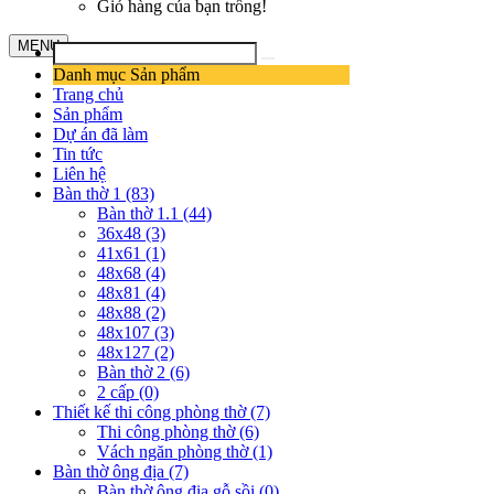
Giỏ hàng của bạn trống!
MENU
Danh mục Sản phẩm
Trang chủ
Sản phẩm
Dự án đã làm
Tin tức
Liên hệ
Bàn thờ 1 (83)
Bàn thờ 1.1 (44)
36x48 (3)
41x61 (1)
48x68 (4)
48x81 (4)
48x88 (2)
48x107 (3)
48x127 (2)
Bàn thờ 2 (6)
2 cấp (0)
Thiết kế thi công phòng thờ (7)
Thi công phòng thờ (6)
Vách ngăn phòng thờ (1)
Bàn thờ ông địa (7)
Bàn thờ ông địa gỗ sồi (0)