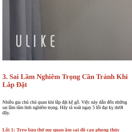
3. Sai Lầm Nghiêm Trọng Cần Tránh Khi
Lắp Đặt
Nhiều gia chủ chủ quan khi lắp đặt kệ gỗ. Việc này dẫn đến những
sai lầm tâm linh nghiêm trọng. Hãy rà soát ngay 5 lỗi đại kỵ dưới
đây.
Lỗi 1: Treo bàn thờ mẹ quan âm sai độ cao phong thủy