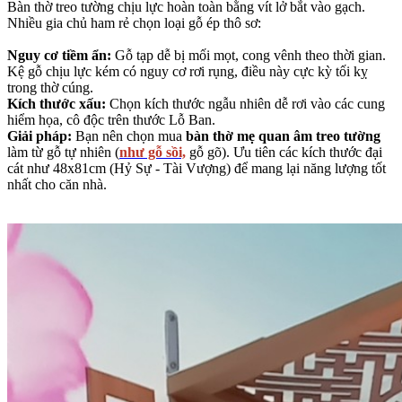
Bàn thờ treo tường chịu lực hoàn toàn bằng vít lở bắt vào gạch.
Nhiều gia chủ ham rẻ chọn loại gỗ ép thô sơ:
Nguy cơ tiềm ẩn:
Gỗ tạp dễ bị mối mọt, cong vênh theo thời gian.
Kệ gỗ chịu lực kém có nguy cơ rơi rụng, điều này cực kỳ tối kỵ
trong thờ cúng.
Kích thước xấu:
Chọn kích thước ngẫu nhiên dễ rơi vào các cung
hiểm họa, cô độc trên thước Lỗ Ban.
Giải pháp:
Bạn nên chọn mua
bàn thờ mẹ quan âm treo tường
làm từ gỗ tự nhiên (
như gỗ sồi,
gỗ gõ). Ưu tiên các kích thước đại
cát như 48x81cm (Hỷ Sự - Tài Vượng) để mang lại năng lượng tốt
nhất cho căn nhà.