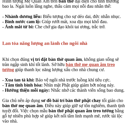
Hình tượng Mẹ Quan Âm trên
bàn thờ
đại diện cho tình thương
bao la. Ngài luôn lắng nghe, thấu cảm mọi nỗi đau nhân thế:
- Nhành dương liễu:
Biểu tượng cho sự dẻo dai, đức nhẫn nhục.
- Bình nước cam lộ:
Giúp rưới mát, xoa dịu mọi khổ đau.
- Ánh mắt từ bi:
Che chở gia đạo khỏi tai ương, trắc trở.
Lan tỏa năng lượng an lành cho ngôi nhà
Khi chọn đúng
vị trí đặt bàn thờ quan âm
, không gian sống sẽ
tràn ngập sinh khí tốt lành. Sở hữu
bàn thờ mẹ quan âm treo
tường
giúp thanh lọc năng lượng xấu cho nhà chung cư.
- Xua tan tà khí:
Bảo vệ ngôi nhà trước luồng khí tiêu cực.
- Tâm tính bình hòa:
Nhìn mặt Phật giúp giảm bớt nóng nảy.
- Hướng thiện mỗi ngày:
Nhắc nhở các thành viên sống bao dung.
Gia chủ nên áp dụng
sơ đồ bài trí bàn thờ phật chay
tối giản cho
bàn thờ mẹ quan âm
. Điều này giúp giữ sự tôn nghiêm, thanh tịnh
tuyệt đối. Việc chọn mẫu
bàn thờ phật quan âm treo tường
bằng
gỗ tự nhiên phù hợp sẽ giúp kết nối tâm linh mạnh mẽ, rước tài lộc
vào nhà.