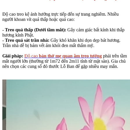
Độ cao treo kệ ảnh hưởng trực tiếp đến sự trang nghiêm. Nhiều
người khoan vít quá thấp hoặc quá cao:
- Treo quá thấp (Dưới tầm mắt):
Gây cảm giác bất kính khi thắp
hương kính Phật.
- Treo quá sát trần nhà:
Gây khó khăn khi dọn dẹp bát hương.
Trần nhà dễ bị bám vết ám khói đen mất thẩm mỹ.
Giải pháp:
Độ cao
bàn thờ mẹ quan âm treo tường
phải trên tầm
mắt người lớn (thường từ 1m72 đến 2m11 tính từ mặt sàn). Gia chủ
nên chọn các cung số đỏ thước Lỗ Ban để gặp nhiều may mắn.