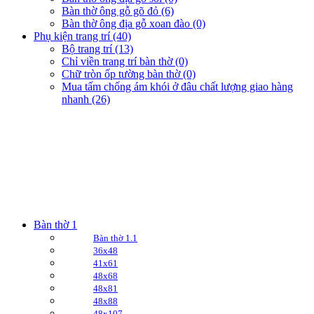
Bàn thờ ông gỗ gõ đỏ (6)
Bàn thờ ông địa gỗ xoan đào (0)
Phụ kiện trang trí (40)
Bộ trang trí (13)
Chỉ viền trang trí bàn thờ (0)
Chữ tròn ốp tường bàn thờ (0)
Mua tấm chống ám khói ở đâu chất lượng giao hàng
nhanh (26)
Bàn thờ 1
Bàn thờ 1.1
36x48
41x61
48x68
48x81
48x88
48x107