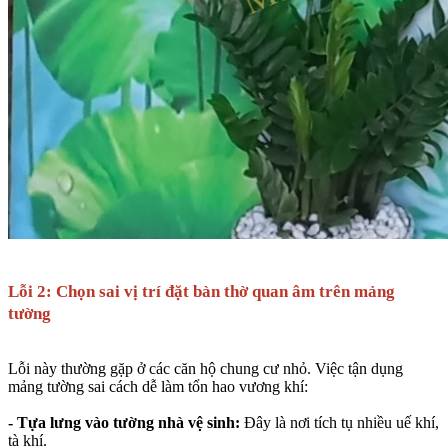
Lỗi 2: Chọn sai vị trí đặt bàn thờ quan âm trên mảng
tường
Lỗi này thường gặp ở các căn hộ chung cư nhỏ. Việc tận dụng
mảng tường sai cách dễ làm tổn hao vương khí:
- Tựa lưng vào tường nhà vệ sinh:
Đây là nơi tích tụ nhiều uế khí,
tà khí.