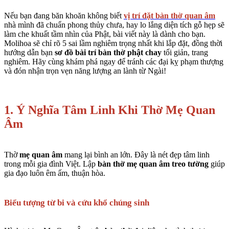
Nếu bạn đang băn khoăn không biết
vị trí đặt bàn thờ quan âm
nhà mình đã chuẩn phong thủy chưa, hay lo lắng diện tích gỗ hẹp sẽ
làm che khuất tầm nhìn của Phật, bài viết này là dành cho bạn.
Molihoa sẽ chỉ rõ 5 sai lầm nghiêm trọng nhất khi lắp đặt, đồng thời
hướng dẫn bạn
sơ đồ bài trí bàn thờ phật chay
tối giản, trang
nghiêm. Hãy cùng khám phá ngay để tránh các đại kỵ phạm thượng
và đón nhận trọn vẹn năng lượng an lành từ Ngài!
1. Ý Nghĩa Tâm Linh Khi Thờ Mẹ Quan
Âm
Thờ
mẹ quan âm
mang lại bình an lớn. Đây là nét đẹp tâm linh
trong mỗi gia đình Việt. Lập
bàn thờ mẹ quan âm treo tường
giúp
gia đạo luôn êm ấm, thuận hòa.
Biểu tượng từ bi và cứu khổ chúng sinh