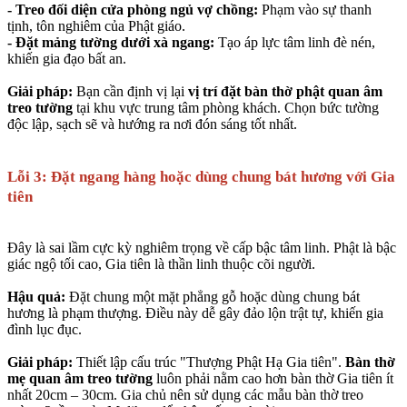
- Treo đối diện cửa phòng ngủ vợ chồng:
Phạm vào sự thanh
tịnh, tôn nghiêm của Phật giáo.
- Đặt mảng tường dưới xà ngang:
Tạo áp lực tâm linh đè nén,
khiến gia đạo bất an.
Giải pháp:
Bạn cần định vị lại
vị trí đặt bàn thờ phật quan âm
treo tường
tại khu vực trung tâm phòng khách. Chọn bức tường
độc lập, sạch sẽ và hướng ra nơi đón sáng tốt nhất.
Lỗi 3: Đặt ngang hàng hoặc dùng chung bát hương với Gia
tiên
Đây là sai lầm cực kỳ nghiêm trọng về cấp bậc tâm linh. Phật là bậc
giác ngộ tối cao, Gia tiên là thần linh thuộc cõi người.
Hậu quả:
Đặt chung một mặt phẳng gỗ hoặc dùng chung bát
hương là phạm thượng. Điều này dễ gây đảo lộn trật tự, khiến gia
đình lục đục.
Giải pháp:
Thiết lập cấu trúc "Thượng Phật Hạ Gia tiên".
Bàn thờ
mẹ quan âm treo tường
luôn phải nằm cao hơn bàn thờ Gia tiên ít
nhất 20cm – 30cm. Gia chủ nên sử dụng các mẫu bàn thờ treo