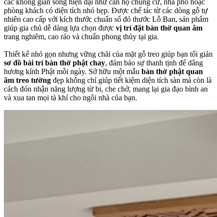
các không gian sống hiện đại như căn hộ chung cư, nhà phố hoặc
phòng khách có diện tích nhỏ hẹp. Được chế tác từ các dòng gỗ tự
nhiên cao cấp với kích thước chuẩn số đỏ thước Lỗ Ban, sản phẩm
giúp gia chủ dễ dàng lựa chọn được
vị trí đặt bàn thờ quan âm
trang nghiêm, cao ráo và chuẩn phong thủy tại gia.
Thiết kế nhỏ gọn nhưng vững chãi của mặt gỗ treo giúp bạn tối giản
sơ đồ bài trí bàn thờ phật chay
, đảm bảo sự thanh tịnh để dâng
hương kính Phật mỗi ngày. Sở hữu một mẫu
bàn thờ phật quan
âm treo tường
đẹp không chỉ giúp tiết kiệm diện tích sàn mà còn là
cách đón nhận năng lượng từ bi, che chở, mang lại gia đạo bình an
và xua tan mọi tà khí cho ngôi nhà của bạn.