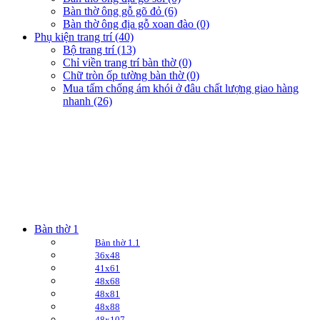
Bàn thờ ông gỗ gõ đỏ (6)
Bàn thờ ông địa gỗ xoan đào (0)
Phụ kiện trang trí (40)
Bộ trang trí (13)
Chỉ viền trang trí bàn thờ (0)
Chữ tròn ốp tường bàn thờ (0)
Mua tấm chống ám khói ở đâu chất lượng giao hàng
nhanh (26)
Bàn thờ 1
Bàn thờ 1.1
36x48
41x61
48x68
48x81
48x88
48x107