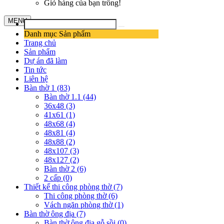
Giỏ hàng của bạn trống!
MENU
Danh mục Sản phẩm
Trang chủ
Sản phẩm
Dự án đã làm
Tin tức
Liên hệ
Bàn thờ 1 (83)
Bàn thờ 1.1 (44)
36x48 (3)
41x61 (1)
48x68 (4)
48x81 (4)
48x88 (2)
48x107 (3)
48x127 (2)
Bàn thờ 2 (6)
2 cấp (0)
Thiết kế thi công phòng thờ (7)
Thi công phòng thờ (6)
Vách ngăn phòng thờ (1)
Bàn thờ ông địa (7)
Bàn thờ ông địa gỗ sồi (0)