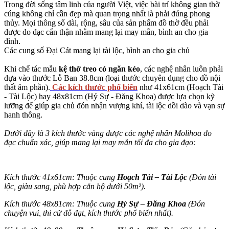
Trong đời sống tâm linh của người Việt, việc bài trí không gian thờ
cúng không chỉ cần đẹp mà quan trọng nhất là phải đúng phong
thủy. Mọi thông số dài, rộng, sâu của sản phẩm đồ thờ đều phải
được đo đạc cẩn thận nhằm mang lại may mắn, bình an cho gia
đình.
Các cung số Đại Cát mang lại tài lộc, bình an cho gia chủ
Khi chế tác mẫu
kệ thờ treo có ngăn kéo
, các nghệ nhân luôn phải
dựa vào thước Lỗ Ban 38.8cm (loại thước chuyên dụng cho đồ nội
thất âm phần).
Các kích thước phổ biến
như 41x61cm (Hoạch Tài
- Tài Lộc) hay
48x81cm (Hỷ Sự - Đăng Khoa)
được lựa chọn kỹ
lưỡng để giúp gia chủ đón nhận vượng khí, tài lộc dồi dào và vạn sự
hanh thông.
Dưới đây là 3 kích thước vàng được các nghệ nhân Molihoa đo
đạc chuẩn xác, giúp mang lại may mắn tối đa cho gia đạo:
Kích thước 41x61cm: Thuộc cung
Hoạch Tài – Tài Lộc
(Đón tài
lộc, giàu sang, phù hợp căn hộ dưới 50m²).
Kích thước 48x81cm: Thuộc cung
Hỷ Sự – Đăng Khoa
(Đón
chuyện vui, thi cử đỗ đạt, kích thước phổ biến nhất).