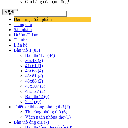
Giỏ hàng của bạn trống!
MENU
Danh mục Sản phẩm
Trang chủ
Sản phẩm
Dự án đã làm
Tin tức
Liên hệ
Bàn thờ 1 (83)
Bàn thờ 1.1 (44)
36x48 (3)
41x61 (1)
48x68 (4)
48x81 (4)
48x88 (2)
48x107 (3)
48x127 (2)
Bàn thờ 2 (6)
2 cấp (0)
Thiết kế thi công phòng thờ (7)
Thi công phòng thờ (6)
Vách ngăn phòng thờ (1)
Bàn thờ ông địa (7)
Bàn thờ ông địa gỗ sồi (0)