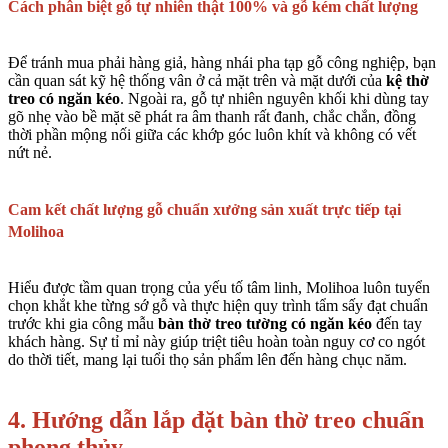
Cách phân biệt gỗ tự nhiên thật 100% và gỗ kém chất lượng
Để tránh mua phải hàng giả, hàng nhái pha tạp gỗ công nghiệp, bạn
cần quan sát kỹ hệ thống vân ở cả mặt trên và mặt dưới của
kệ thờ
treo có ngăn kéo
. Ngoài ra, gỗ tự nhiên nguyên khối khi dùng tay
gõ nhẹ vào bề mặt sẽ phát ra âm thanh rất đanh, chắc chắn, đồng
thời phần mộng nối giữa các khớp góc luôn khít và không có vết
nứt nẻ.
Cam kết chất lượng gỗ chuẩn xưởng sản xuất trực tiếp tại
Molihoa
Hiểu được tầm quan trọng của yếu tố tâm linh, Molihoa luôn tuyển
chọn khắt khe từng sớ gỗ và thực hiện quy trình tẩm sấy đạt chuẩn
trước khi gia công mẫu
bàn thờ treo tường có ngăn kéo
đến tay
khách hàng. Sự tỉ mỉ này giúp triệt tiêu hoàn toàn nguy cơ co ngót
do thời tiết, mang lại tuổi thọ sản phẩm lên đến hàng chục năm.
4. Hướng dẫn lắp đặt bàn thờ treo chuẩn
phong thủy