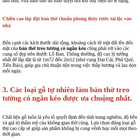
tâm linh, vừa đảm bảo an toàn tuyệt đối khi bày biện đồ lễ nặng.
Chiều cao lắp đặt bàn thờ chuẩn phong thủy rước tài lộc vào
nhà
Bên cạnh các kích thước dài rộng, khoảng cách từ mặt đất lên đến
mặt của
bàn thờ treo tường có ngăn kéo
cũng phải rơi vào các
cung số đẹp trên thước Lỗ Ban. Thông thường, độ cao lý tưởng
nhất để lắp đặt là từ 1m72 đến 2m12 (như cung Đại Cát, Phú Quý,
Tiến Bảo), giúp gia chủ thuận tiện trong việc thắp hương và lau dọn
mỗi ngày.
3. Các loại gỗ tự nhiên làm bàn thờ treo
tường có ngăn kéo được ưa chuộng nhất.
Chất liệu gỗ luôn là yếu tố quyết định đến tính trang nghiêm, độ bền
và giá trị thẩm mỹ của không gian thờ cúng. Lựa chọn đúng loại gỗ
thịt cao cấp sẽ giúp sản phẩm không bị cong vênh hay mối mọt theo
thời gian.