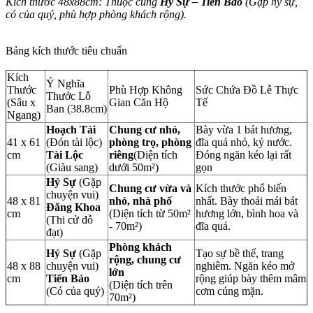
Kích thước 48x88cm: Thuộc cung
Hỷ Sự – Tiến Bảo
(Gặp hỷ sự,
có của quý, phù hợp phòng khách rộng).
Bảng kích thước tiêu chuẩn
Kích
Ý Nghĩa
Thước
Phù Hợp Không
Sức Chứa Đồ Lễ Thực
Thước Lỗ
(Sâu x
Gian Căn Hộ
Tế
Ban (38.8cm)
Ngang)
Hoạch Tài
Chung cư nhỏ,
Bày vừa 1 bát hương,
41 x 61
(Đón tài lộc)
phòng trọ, phòng
đĩa quả nhỏ, kỷ nước.
cm
Tài Lộc
riêng
(Diện tích
Đóng ngăn kéo lại rất
(Giàu sang)
dưới 50m²)
gọn
Hỷ Sự
(Gặp
Chung cư vừa và
Kích thước phổ biến
chuyện vui)
48 x 81
nhỏ, nhà phố
nhất. Bày thoải mái bát
Đăng Khoa
cm
(Diện tích từ 50m²
hương lớn, bình hoa và
(Thi cử đỗ
- 70m²)
đĩa quả.
đạt)
Phòng khách
Hỷ Sự
(Gặp
Tạo sự bề thế, trang
rộng, chung cư
48 x 88
chuyện vui)
nghiêm. Ngăn kéo mở
lớn
cm
Tiến Bảo
rộng giúp bày thêm mâm
(Diện tích trên
(Có của quý)
cơm cúng mặn.
70m²)