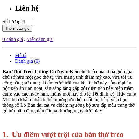
Liên hệ
Số lượng
Thêm vào giỏ
0 đánh giá
/
Viết đánh giá
Mô tả
Đánh giá (0)
Bàn Thờ Treo Tường Có Ngăn Kéo
chính là chìa khóa giúp gia
chủ sở hữu một góc thờ tự vừa mang tính thẩm mỹ cao, vừa tối ưu
công năng sử dụng. Điểm vượt trội của hệ kệ thờ này nằm ở phần
hộc kéo ẩn linh hoạt, sẵn sàng tăng gấp đôi diện tích bày biện mâm
cúng vào các ngày rằm, mùng một hay dịp lễ Tết định kỳ. Hãy cùng
Molihoa khám phá chi tiết những ưu điểm cốt lõi, bí quyết chọn
thông số Lỗ Ban đại cát và chiêm ngưỡng bộ sưu tập mẫu trang thờ
gỗ tự nhiên đang dẫn đầu xu hướng ngay dưới đây!
1. Ưu điểm vượt trội của bàn thờ treo