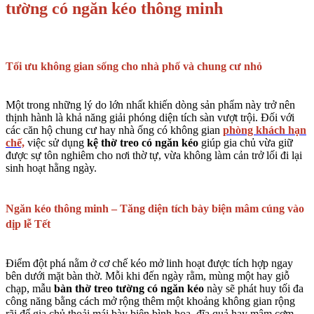
tường có ngăn kéo thông minh
Tối ưu không gian sống cho nhà phố và chung cư nhỏ
Một trong những lý do lớn nhất khiến dòng sản phẩm này trở nên
thịnh hành là khả năng giải phóng diện tích sàn vượt trội. Đối với
các căn hộ chung cư hay nhà ống có không gian
phòng khách hạn
chế,
việc sử dụng
kệ thờ treo có ngăn kéo
giúp gia chủ vừa giữ
được sự tôn nghiêm cho nơi thờ tự, vừa không làm cản trở lối đi lại
sinh hoạt hằng ngày.
Ngăn kéo thông minh – Tăng diện tích bày biện mâm cúng vào
dịp lễ Tết
Điểm đột phá nằm ở cơ chế kéo mở linh hoạt được tích hợp ngay
bên dưới mặt bàn thờ. Mỗi khi đến ngày rằm, mùng một hay giỗ
chạp, mẫu
bàn thờ treo tường có ngăn kéo
này sẽ phát huy tối đa
công năng bằng cách mở rộng thêm một khoảng không gian rộng
rãi để gia chủ thoải mái bày biện bình hoa, đĩa quả hay mâm cơm