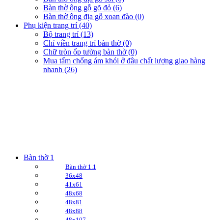
Bàn thờ ông gỗ gõ đỏ (6)
Bàn thờ ông địa gỗ xoan đào (0)
Phụ kiện trang trí (40)
Bộ trang trí (13)
Chỉ viền trang trí bàn thờ (0)
Chữ tròn ốp tường bàn thờ (0)
Mua tấm chống ám khói ở đâu chất lượng giao hàng
nhanh (26)
Bàn thờ 1
Bàn thờ 1.1
36x48
41x61
48x68
48x81
48x88
48x107