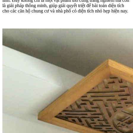
linh. Đây không chỉ là một vật phẩm thờ cúng trang nghiêm mà còn
là giải pháp thông minh, giúp giải quyết triệt để bài toán diện tích
cho các căn hộ chung cư và nhà phố có diện tích nhỏ hẹp hiện nay.