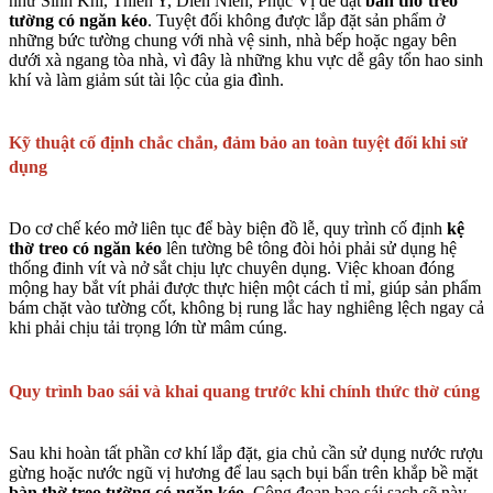
như Sinh Khí, Thiên Y, Diên Niên, Phục Vị để đặt
bàn thờ treo
tường có ngăn kéo
. Tuyệt đối không được lắp đặt sản phẩm ở
những bức tường chung với nhà vệ sinh, nhà bếp hoặc ngay bên
dưới xà ngang tòa nhà, vì đây là những khu vực dễ gây tổn hao sinh
khí và làm giảm sút tài lộc của gia đình.
Kỹ thuật cố định chắc chắn, đảm bảo an toàn tuyệt đối khi sử
dụng
Do cơ chế kéo mở liên tục để bày biện đồ lễ, quy trình cố định
kệ
thờ treo có ngăn kéo
lên tường bê tông đòi hỏi phải sử dụng hệ
thống đinh vít và nở sắt chịu lực chuyên dụng. Việc khoan đóng
mộng hay bắt vít phải được thực hiện một cách tỉ mỉ, giúp sản phẩm
bám chặt vào tường cốt, không bị rung lắc hay nghiêng lệch ngay cả
khi phải chịu tải trọng lớn từ mâm cúng.
Quy trình bao sái và khai quang trước khi chính thức thờ cúng
Sau khi hoàn tất phần cơ khí lắp đặt, gia chủ cần sử dụng nước rượu
gừng hoặc nước ngũ vị hương để lau sạch bụi bẩn trên khắp bề mặt
bàn thờ treo tường có ngăn kéo
. Công đoạn bao sái sạch sẽ này