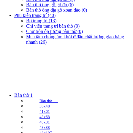
Bàn thờ ông gỗ gõ đỏ (6)
Bàn thờ ông địa gỗ xoan đào (0)
Phụ kiện trang trí (40)
Bộ trang trí (13)
Chỉ viền trang trí bàn thờ (0)
Chữ tròn ốp tường bàn thờ (0)
Mua tấm chống ám khói ở đâu chất lượng giao hàng
nhanh (26)
Bàn thờ 1
Bàn thờ 1.1
36x48
41x61
48x68
48x81
48x88
48x107