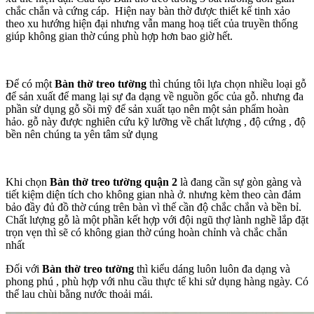
chắc chắn và cứng cáp. Hiện nay bàn thờ được thiết kế tinh xảo
theo xu hướng hiện đại nhưng vẫn mang hoạ tiết của truyền thống
giúp không gian thờ cúng phù hợp hơn bao giờ hết.
Để có một
Bàn thờ treo tường
thì chúng tôi lựa chọn nhiều loại gỗ
để sản xuất để mang lại sự đa dạng về nguồn gốc của gỗ. nhưng đa
phần sử dụng gỗ sồi mỹ để sản xuất tạo nên một sản phẩm hoàn
hảo. gỗ này được nghiên cứu kỹ lưỡng về chất lượng , độ cứng , độ
bền nên chúng ta yên tâm sử dụng
Khi chọn
Bàn thờ treo tường quận 2
là đang cần sự gòn gàng và
tiết kiệm diện tích cho không gian nhà ở. nhưng kèm theo càn đảm
bảo đầy đủ đồ thờ cúng trên bàn vì thế cần độ chắc chắn và bền bỉ.
Chất lượng gỗ là một phần kết hợp với đội ngũ thợ lành nghề lắp đặt
trọn vẹn thì sẽ có không gian thờ cúng hoàn chỉnh và chắc chắn
nhất
Đối với
Bàn thờ treo tường
thì kiểu dáng luôn luôn đa dạng và
phong phú , phù hợp với nhu cầu thực tế khi sử dụng hàng ngày. Có
thể lau chùi bằng nước thoải mái.