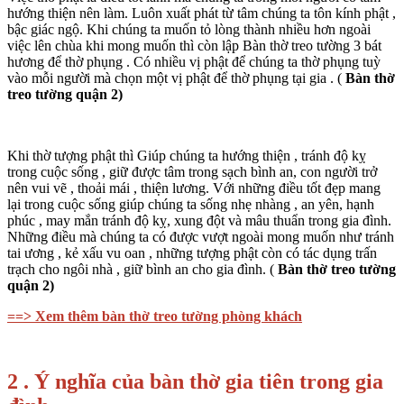
hướng thiện nên làm. Luôn xuất phát từ tâm chúng ta tôn kính phật ,
bậc giác ngộ. Khi chúng ta muốn tỏ lòng thành nhiều hơn ngoài
việc lên chùa khi mong muốn thì còn lập Bàn thờ treo tường 3 bát
hương để thờ phụng . Có nhiều vị phật để chúng ta thờ phụng tuỳ
vào mỗi người mà chọn một vị phật để thờ phụng tại gia . (
Bàn thờ
treo tường quận 2)
Khi thờ tượng phật thì Giúp chúng ta hướng thiện , tránh độ kỵ
trong cuộc sống , giữ được tâm trong sạch bình an, con người trở
nên vui vẽ , thoải mái , thiện lương. Với những điều tốt đẹp mang
lại trong cuộc sống giúp chúng ta sống nhẹ nhàng , an yên, hạnh
phúc , may mắn tránh độ kỵ, xung đột và mâu thuẩn trong gia đình.
Những điều mà chúng ta có được vượt ngoài mong muốn như tránh
tai ương , kẻ xấu vu oan , những tượng phật còn có tác dụng trấn
trạch cho ngôi nhà , giữ bình an cho gia đình. (
Bàn thờ treo tường
quận 2)
==> Xem thêm bàn thờ treo tường phòng khách
2 . Ý nghĩa của bàn thờ gia tiên trong gia