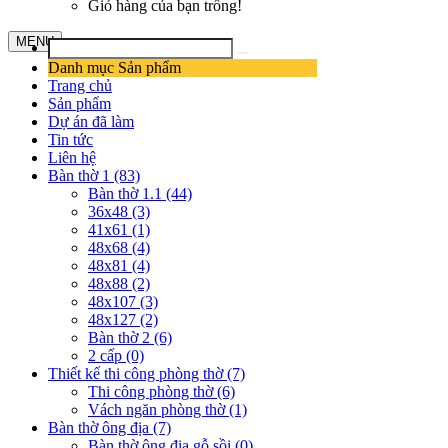
Giỏ hàng của bạn trống!
MENU
Danh mục Sản phẩm
Trang chủ
Sản phẩm
Dự án đã làm
Tin tức
Liên hệ
Bàn thờ 1 (83)
Bàn thờ 1.1 (44)
36x48 (3)
41x61 (1)
48x68 (4)
48x81 (4)
48x88 (2)
48x107 (3)
48x127 (2)
Bàn thờ 2 (6)
2 cấp (0)
Thiết kế thi công phòng thờ (7)
Thi công phòng thờ (6)
Vách ngăn phòng thờ (1)
Bàn thờ ông địa (7)
Bàn thờ ông địa gỗ sồi (0)