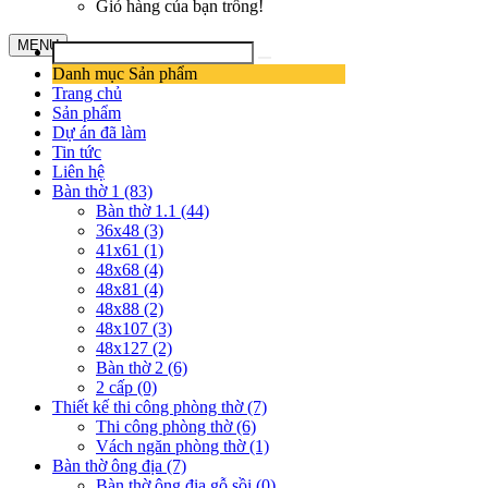
Giỏ hàng của bạn trống!
MENU
Danh mục Sản phẩm
Trang chủ
Sản phẩm
Dự án đã làm
Tin tức
Liên hệ
Bàn thờ 1 (83)
Bàn thờ 1.1 (44)
36x48 (3)
41x61 (1)
48x68 (4)
48x81 (4)
48x88 (2)
48x107 (3)
48x127 (2)
Bàn thờ 2 (6)
2 cấp (0)
Thiết kế thi công phòng thờ (7)
Thi công phòng thờ (6)
Vách ngăn phòng thờ (1)
Bàn thờ ông địa (7)
Bàn thờ ông địa gỗ sồi (0)