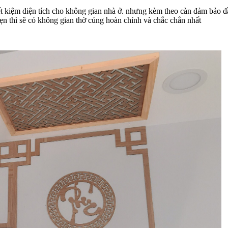
ết kiệm diện tích cho không gian nhà ở. nhưng kèm theo càn đảm bảo đầ
vẹn thì sẽ có không gian thờ cúng hoàn chỉnh và chắc chắn nhất