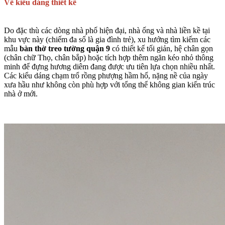
Về kiểu dáng thiết kế
Do đặc thù các dòng nhà phố hiện đại, nhà ống và nhà liền kề tại
khu vực này (chiếm đa số là gia đình trẻ), xu hướng tìm kiếm các
mẫu
bàn thờ treo tường quận 9
có thiết kế tối giản, hệ chân gọn
(chân chữ Thọ, chân bắp) hoặc tích hợp thêm ngăn kéo nhỏ thông
minh để đựng hương diêm đang được ưu tiên lựa chọn nhiều nhất.
Các kiểu dáng chạm trổ rồng phượng hầm hố, nặng nề của ngày
xưa hầu như không còn phù hợp với tổng thể không gian kiến trúc
nhà ở mới.