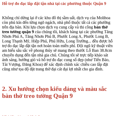
Hỗ trợ đo đạc lắp đặt tận nhà tại các phường thuộc Quận 9
Không chỉ dừng lại ở các khu đô thị sầm uất, dịch vụ của Molihoa
còn phủ kín đến từng ngõ ngách, nhà phố thuộc tất cả các phường
trên địa bàn. Khi lựa chọn dịch vụ cung cấp và thi công
bàn thờ
treo tường quận 9
của chúng tôi, khách hàng tại các phường Tăng
Nhơn Phú A, Tăng Nhơn Phú B, Phước Long A, Phước Long B,
Long Thạnh Mỹ, Hiệp Phú, Phú Hữu, Long Trường... đều được hỗ
trợ đo đạc lắp đặt tận nơi hoàn toàn miễn phí. Đội ngũ kỹ thuật viên
am hiểu sâu sắc về phong thủy sẽ mang theo thước Lỗ Ban 38.8cm
chuyên dụng đến tận nhà gia chủ. Chúng tôi sẽ trực tiếp khảo sát
ánh sáng, hướng gió và hỗ trợ đo đạc cung số đẹp (như Tiến Bảo,
Tài Vượng, Đăng Khoa) để xác định chính xác chiều cao lắp đặt
cũng như tọa độ đặt trang thờ đại cát đại lợi nhất cho gia đình.
2.
Xu hướng chọn kiểu dáng và màu sắc
bàn thờ treo tường Quận 9