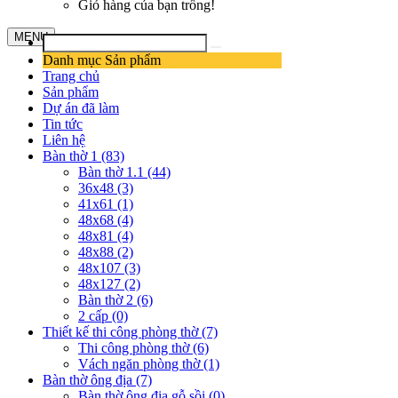
Giỏ hàng của bạn trống!
MENU
Danh mục Sản phẩm
Trang chủ
Sản phẩm
Dự án đã làm
Tin tức
Liên hệ
Bàn thờ 1 (83)
Bàn thờ 1.1 (44)
36x48 (3)
41x61 (1)
48x68 (4)
48x81 (4)
48x88 (2)
48x107 (3)
48x127 (2)
Bàn thờ 2 (6)
2 cấp (0)
Thiết kế thi công phòng thờ (7)
Thi công phòng thờ (6)
Vách ngăn phòng thờ (1)
Bàn thờ ông địa (7)
Bàn thờ ông địa gỗ sồi (0)