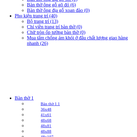
Bàn thờ ông gỗ gõ đỏ (6)
Bàn thờ ông địa gỗ xoan đào (0)
Phụ kiện trang trí (40)
Bộ trang trí (13)
Chỉ viền trang trí bàn thờ (0)
Chữ tròn ốp tường bàn thờ (0)
Mua tấm chống ám khói ở đâu chất lượng giao hàng
nhanh (26)
Bàn thờ 1
Bàn thờ 1.1
36x48
41x61
48x68
48x81
48x88
48x107