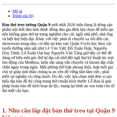
Mô tả
Đánh giá (0)
Bàn thờ treo tường Quận 9
mới nhất 2026 hiện đang là dòng sản
phẩm nội thất tâm linh được đông đảo gia đình lựa chọn để kiến tạo
nên không gian thờ tự trang nghiêm cho các ngôi nhà phố, nhà ống
và biệt thự hiện đại. Khác với việc phải di chuyển xa xôi đến các
showroom trung tâm, cư dân tại khu vực Quận 9 (cũ) dọc theo các
tuyến đường sầm uất như Lê Văn Việt, Đỗ Xuân Hợp, Nguyễn
Duy Trinh, Lã Xuân Oai hay Nguyễn Văn Tăng giờ đây có thể dễ
dàng sở hữu một góc thờ tự đại cát nhờ đội ngũ thợ kỹ thuật túc trực
lưu động của Molihoa, luôn sẵn sàng vận chuyển và khoan lắp chắc
chắn ngay trong ngày. Một phòng thờ hợp phong thủy, hợp tuổi gia
chủ sẽ giúp tinh thần chúng ta an yên để vững tâm làm việc, phát
triển sự nghiệp và công danh. Do đó, việc lựa chọn một đơn vị am
hiểu địa bàn để thi công trang thờ chuẩn kích thước Lỗ Ban là giải
pháp hoàn hảo để kích hoạt tài lộc, mang lại bình an vẹn toàn cho tổ
ấm mới của bạn.
1. Nhu cầu lắp đặt bàn thờ treo tại Quận 9