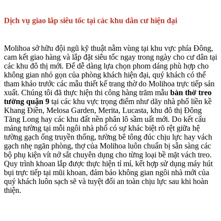
Dịch vụ giao lắp siêu tốc tại các khu dân cư hiện đại
Molihoa sở hữu đội ngũ kỹ thuật nằm vùng tại khu vực phía Đông,
cam kết giao hàng và lắp đặt siêu tốc ngay trong ngày cho cư dân tại
các khu đô thị mới. Để dễ dàng lựa chọn phom dáng phù hợp cho
không gian nhỏ gọn của phòng khách hiện đại, quý khách có thể
tham khảo trước các mẫu thiết kế trang thờ do Molihoa trực tiếp sản
xuất. Chúng tôi đã thực hiện thi công hàng trăm mẫu
bàn thờ treo
tường quận 9
tại các khu vực trọng điểm như dãy nhà phố liền kề
Khang Điền, Melosa Garden, Merita, Lucasta, khu đô thị Đông
Tăng Long hay các khu đất nền phân lô sầm uất mới. Do kết cấu
mảng tường tại mỗi ngôi nhà phố có sự khác biệt rõ rệt giữa hệ
tường gạch ống truyền thống, tường bê tông đúc chịu lực hay vách
gạch nhẹ ngăn phòng, thợ của Molihoa luôn chuẩn bị sẵn sàng các
bộ phụ kiện vít nở sắt chuyên dụng cho từng loại bề mặt vách treo.
Quy trình khoan lắp được thực hiện tỉ mỉ, kết hợp sử dụng máy hút
bụi trực tiếp tại mũi khoan, đảm bảo không gian ngôi nhà mới của
quý khách luôn sạch sẽ và tuyệt đối an toàn chịu lực sau khi hoàn
thiện.