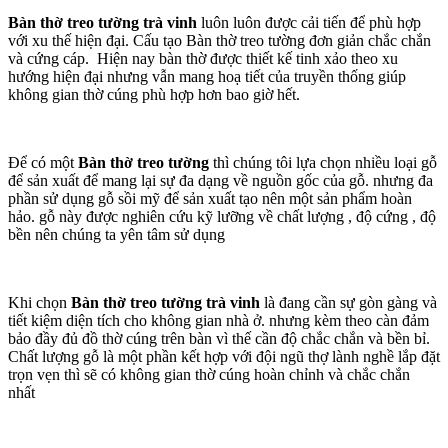
Bàn thờ treo tường trà vinh
luôn luôn được cải tiến để phù hợp
với xu thế hiện đại. Cấu tạo Bàn thờ treo tường đơn giản chắc chắn
và cứng cáp. Hiện nay bàn thờ được thiết kế tinh xảo theo xu
hướng hiện đại nhưng vẫn mang hoạ tiết của truyền thống giúp
không gian thờ cúng phù hợp hơn bao giờ hết.
Để có một
Bàn thờ treo tường
thì chúng tôi lựa chọn nhiều loại gỗ
để sản xuất để mang lại sự đa dạng về nguồn gốc của gỗ. nhưng đa
phần sử dụng gỗ sồi mỹ để sản xuất tạo nên một sản phẩm hoàn
hảo. gỗ này được nghiên cứu kỹ lưỡng về chất lượng , độ cứng , độ
bền nên chúng ta yên tâm sử dụng
Khi chọn
Bàn thờ treo tường trà vinh
là đang cần sự gòn gàng và
tiết kiệm diện tích cho không gian nhà ở. nhưng kèm theo càn đảm
bảo đầy đủ đồ thờ cúng trên bàn vì thế cần độ chắc chắn và bền bỉ.
Chất lượng gỗ là một phần kết hợp với đội ngũ thợ lành nghề lắp đặt
trọn vẹn thì sẽ có không gian thờ cúng hoàn chỉnh và chắc chắn
nhất