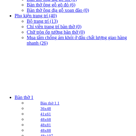
Bàn thờ ông gỗ gõ đỏ (6)
Bàn thờ ông địa gỗ xoan đào (0)
Phụ kiện trang trí (40)
Bộ trang trí (13)
Chỉ viền trang trí bàn thờ (0)
Chữ tròn ốp tường bàn thờ (0)
Mua tấm chống ám khói ở đâu chất lượng giao hàng
nhanh (26)
Bàn thờ 1
Bàn thờ 1.1
36x48
41x61
48x68
48x81
48x88
48x107