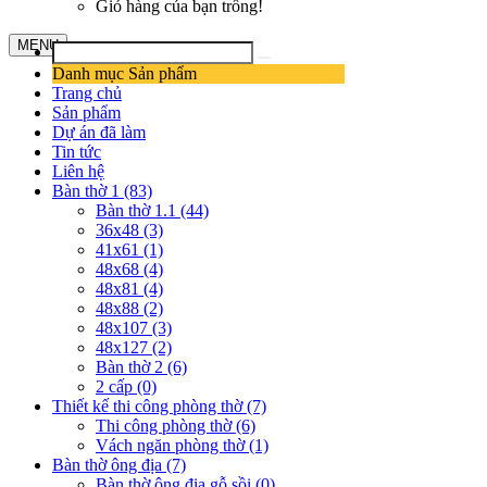
Giỏ hàng của bạn trống!
MENU
Danh mục Sản phẩm
Trang chủ
Sản phẩm
Dự án đã làm
Tin tức
Liên hệ
Bàn thờ 1 (83)
Bàn thờ 1.1 (44)
36x48 (3)
41x61 (1)
48x68 (4)
48x81 (4)
48x88 (2)
48x107 (3)
48x127 (2)
Bàn thờ 2 (6)
2 cấp (0)
Thiết kế thi công phòng thờ (7)
Thi công phòng thờ (6)
Vách ngăn phòng thờ (1)
Bàn thờ ông địa (7)
Bàn thờ ông địa gỗ sồi (0)