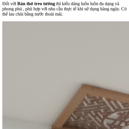
Đối với
Bàn thờ treo tường
thì kiểu dáng luôn luôn đa dạng và
phong phú , phù hợp với nhu cầu thực tế khi sử dụng hàng ngày. Có
thể lau chùi bằng nước thoải mái.