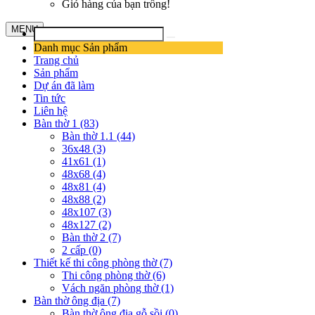
Giỏ hàng của bạn trống!
MENU
Danh mục Sản phẩm
Trang chủ
Sản phẩm
Dự án đã làm
Tin tức
Liên hệ
Bàn thờ 1 (83)
Bàn thờ 1.1 (44)
36x48 (3)
41x61 (1)
48x68 (4)
48x81 (4)
48x88 (2)
48x107 (3)
48x127 (2)
Bàn thờ 2 (7)
2 cấp (0)
Thiết kế thi công phòng thờ (7)
Thi công phòng thờ (6)
Vách ngăn phòng thờ (1)
Bàn thờ ông địa (7)
Bàn thờ ông địa gỗ sồi (0)