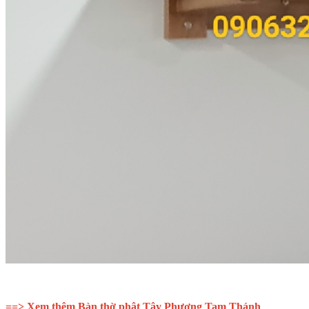
==> Xem thêm Bàn thờ phật Tây Phương Tam Thánh