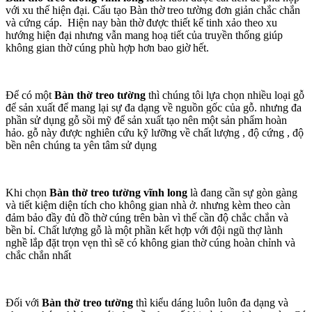
với xu thế hiện đại. Cấu tạo Bàn thờ treo tường đơn giản chắc chắn
và cứng cáp. Hiện nay bàn thờ được thiết kế tinh xảo theo xu
hướng hiện đại nhưng vẫn mang hoạ tiết của truyền thống giúp
không gian thờ cúng phù hợp hơn bao giờ hết.
Để có một
Bàn thờ treo tường
thì chúng tôi lựa chọn nhiều loại gỗ
để sản xuất để mang lại sự đa dạng về nguồn gốc của gỗ. nhưng đa
phần sử dụng gỗ sồi mỹ để sản xuất tạo nên một sản phẩm hoàn
hảo. gỗ này được nghiên cứu kỹ lưỡng về chất lượng , độ cứng , độ
bền nên chúng ta yên tâm sử dụng
Khi chọn
Bàn thờ treo tường vĩnh long
là đang cần sự gòn gàng
và tiết kiệm diện tích cho không gian nhà ở. nhưng kèm theo càn
đảm bảo đầy đủ đồ thờ cúng trên bàn vì thế cần độ chắc chắn và
bền bỉ. Chất lượng gỗ là một phần kết hợp với đội ngũ thợ lành
nghề lắp đặt trọn vẹn thì sẽ có không gian thờ cúng hoàn chỉnh và
chắc chắn nhất
Đối với
Bàn thờ treo tường
thì kiểu dáng luôn luôn đa dạng và