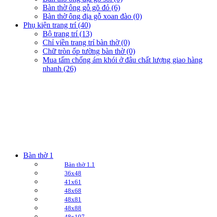
Bàn thờ ông gỗ gõ đỏ (6)
Bàn thờ ông địa gỗ xoan đào (0)
Phụ kiện trang trí (40)
Bộ trang trí (13)
Chỉ viền trang trí bàn thờ (0)
Chữ tròn ốp tường bàn thờ (0)
Mua tấm chống ám khói ở đâu chất lượng giao hàng
nhanh (26)
Bàn thờ 1
Bàn thờ 1.1
36x48
41x61
48x68
48x81
48x88
48x107