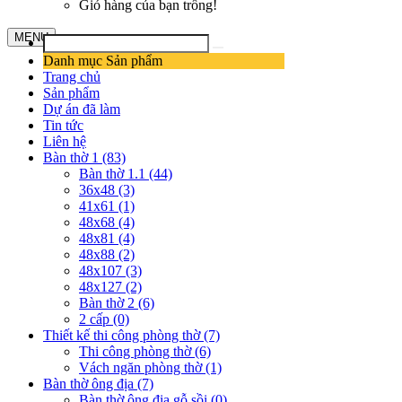
Giỏ hàng của bạn trống!
MENU
Danh mục Sản phẩm
Trang chủ
Sản phẩm
Dự án đã làm
Tin tức
Liên hệ
Bàn thờ 1 (83)
Bàn thờ 1.1 (44)
36x48 (3)
41x61 (1)
48x68 (4)
48x81 (4)
48x88 (2)
48x107 (3)
48x127 (2)
Bàn thờ 2 (6)
2 cấp (0)
Thiết kế thi công phòng thờ (7)
Thi công phòng thờ (6)
Vách ngăn phòng thờ (1)
Bàn thờ ông địa (7)
Bàn thờ ông địa gỗ sồi (0)