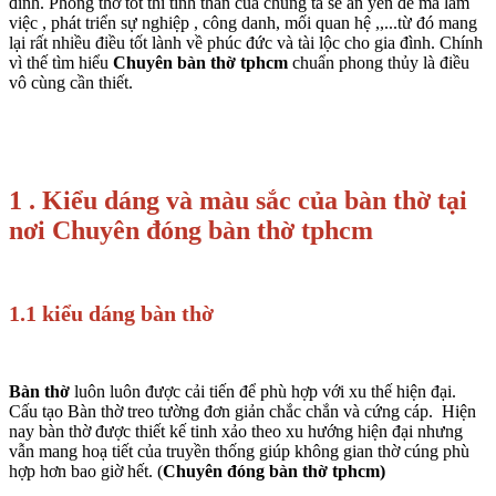
đình. Phòng thờ tốt thì tinh thần của chúng ta sẽ an yên để mà làm
việc , phát triển sự nghiệp , công danh, mối quan hệ ,,...từ đó mang
lại rất nhiều điều tốt lành về phúc đức và tài lộc cho gia đình. Chính
vì thế tìm hiểu
Chuyên bàn thờ tphcm
chuẩn phong thủy là điều
vô cùng cần thiết.
1 . Kiểu dáng và màu sắc của bàn thờ tại
nơi Chuyên đóng bàn thờ tphcm
1.1 kiểu dáng bàn thờ
Bàn thờ
luôn luôn được cải tiến để phù hợp với xu thế hiện đại.
Cấu tạo Bàn thờ treo tường đơn giản chắc chắn và cứng cáp. Hiện
nay bàn thờ được thiết kế tinh xảo theo xu hướng hiện đại nhưng
vẫn mang hoạ tiết của truyền thống giúp không gian thờ cúng phù
hợp hơn bao giờ hết. (
Chuyên đóng bàn thờ tphcm)