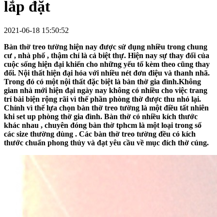
lắp đặt
2021-06-18 15:50:52
Bàn thờ treo tường hiện nay được sử dụng nhiều trong chung
cư , nhà phố , thậm chí là cả biệt thự. Hiện nay sự thay đổi của
cuộc sống hiện đại khiến cho những yếu tố kèm theo cũng thay
đổi. Nội thất hiện đại hóa với nhiều nét đơn điệu và thanh nhã.
Trong đó có một nội thất đặc biệt là bàn thờ gia đình.Không
gian nhà mới hiện đại ngày nay không có nhiều cho việc trang
trí bài biện rộng rãi vì thế phần phòng thờ được thu nhỏ lại.
Chính vì thế lựa chọn bàn thờ treo tường là một điều tất nhiên
khi set up phòng thờ gia đình. Bàn thờ có nhiều kích thước
khác nhau ,
chuyên đóng bàn thờ tphcm
là một loại trong số
các size thường dùng . Các bàn thờ treo tường đều có kích
thước chuẩn phong thủy và đạt yêu cầu về mục đích thờ cúng.