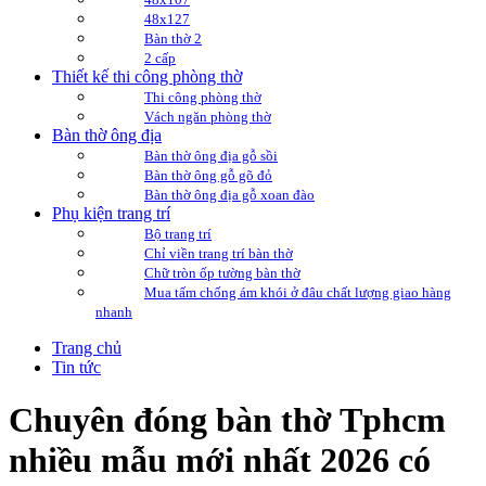
48x127
Bàn thờ 2
2 cấp
Thiết kế thi công phòng thờ
Thi công phòng thờ
Vách ngăn phòng thờ
Bàn thờ ông địa
Bàn thờ ông địa gỗ sồi
Bàn thờ ông gỗ gõ đỏ
Bàn thờ ông địa gỗ xoan đào
Phụ kiện trang trí
Bộ trang trí
Chỉ viền trang trí bàn thờ
Chữ tròn ốp tường bàn thờ
Mua tấm chống ám khói ở đâu chất lượng giao hàng
nhanh
Trang chủ
Tin tức
Chuyên đóng bàn thờ Tphcm
nhiều mẫu mới nhất 2026 có