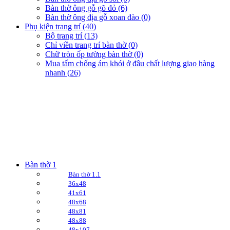
Bàn thờ ông gỗ gõ đỏ (6)
Bàn thờ ông địa gỗ xoan đào (0)
Phụ kiện trang trí (40)
Bộ trang trí (13)
Chỉ viền trang trí bàn thờ (0)
Chữ tròn ốp tường bàn thờ (0)
Mua tấm chống ám khói ở đâu chất lượng giao hàng
nhanh (26)
Bàn thờ 1
Bàn thờ 1.1
36x48
41x61
48x68
48x81
48x88
48x107