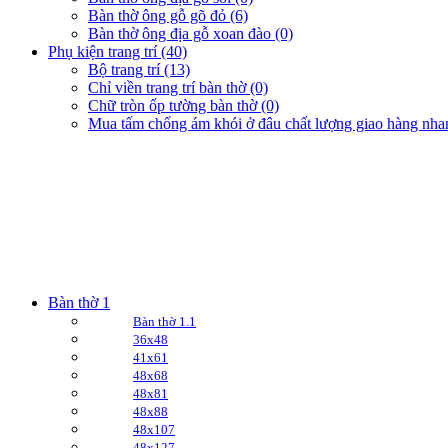
Bàn thờ ông gỗ gõ đỏ (6)
Bàn thờ ông địa gỗ xoan đào (0)
Phụ kiện trang trí (40)
Bộ trang trí (13)
Chỉ viền trang trí bàn thờ (0)
Chữ tròn ốp tường bàn thờ (0)
Mua tấm chống ám khói ở đâu chất lượng giao hàng nha
Bàn thờ 1
Bàn thờ 1.1
36x48
41x61
48x68
48x81
48x88
48x107
48x127