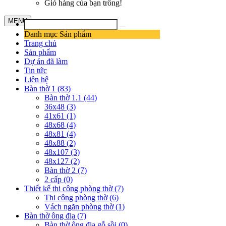
Giỏ hàng của bạn trống!
MENU
Danh mục Sản phẩm
Trang chủ
Sản phẩm
Dự án đã làm
Tin tức
Liên hệ
Bàn thờ 1 (83)
Bàn thờ 1.1 (44)
36x48 (3)
41x61 (1)
48x68 (4)
48x81 (4)
48x88 (2)
48x107 (3)
48x127 (2)
Bàn thờ 2 (7)
2 cấp (0)
Thiết kế thi công phòng thờ (7)
Thi công phòng thờ (6)
Vách ngăn phòng thờ (1)
Bàn thờ ông địa (7)
Bàn thờ ông địa gỗ sồi (0)