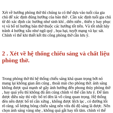
Xét về hướng phòng thờ thì chúng ta có thể dựa vào tuổi của gia
chủ để xác định đúng hướng của bàn thờ . Cần xác định tuổi gia chủ
từ đó xác định các hướng như sinh khí , diên niên , thiên y hay phục
vị và bố trí hướng bàn thờ thuộc các hướng tốt trên. Và tốt nhất hãy
tránh 4 hướng xấu như ngũ quỷ , họa hại, tuyệt mạng và lục sát.
Chính vì thế khi thiết kết thi công phòng thờ cần lưu ý.
2 . Xét về hệ thống chiếu sáng và chất liệu
phòng thờ.
Trong phòng thờ thì hệ thống chiếu sáng khá quan trọng bởi nó
mang lại không gian ấm cúng , thoải mái cho phòng thờ. ánh sáng
không được quá mạnh sẽ gây ảnh hưởng đến phong thủy phòng thờ
, hay quá yếu thì không đủ ấm cúng chính vì thế cần lưu ý. Để làm
được điều này thì việc bố trí đèn là vô cùng quan trọng. Hệ thống
đèn nên được bố trí cân xứng , không được lệch lạc , có đường lối
rõ ràng. số lượng bóng chiếu sáng nên vừa đủ độ sáng là được. Nên
chọn ánh sáng vàng nhẹ , không quá gắt hay tối tăm. chính vì thế