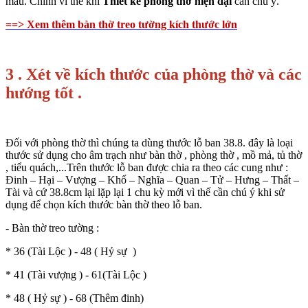
màu. Chính vì thế khi
Thiết kế phòng thờ hiện đại
cần chú ý.
==> Xem thêm bàn thờ treo tường kích thước lớn
3 . Xét về kích thước của phòng thờ và các
hướng tốt .
Đối với phòng thờ thì chúng ta dùng thước lỗ ban 38.8. đây là loại
thước sử dụng cho âm trạch như bàn thờ , phòng thờ , mồ mả, tủ thờ
, tiểu quách,...Trên thước lỗ ban được chia ra theo các cung như :
Đinh – Hại – Vượng – Khổ – Nghĩa – Quan – Tử – Hưng – Thất –
Tài và cứ 38.8cm lại lặp lại 1 chu kỳ mới vì thế cần chú ý khi sử
dụng để chọn kích thước bàn thờ theo lỗ ban.
- Bàn thờ treo tường :
* 36 (Tài Lộc ) - 48 ( Hỷ sự )
* 41 (Tài vượng ) - 61(Tài Lộc )
* 48 ( Hỷ sự ) - 68 (Thêm đinh)