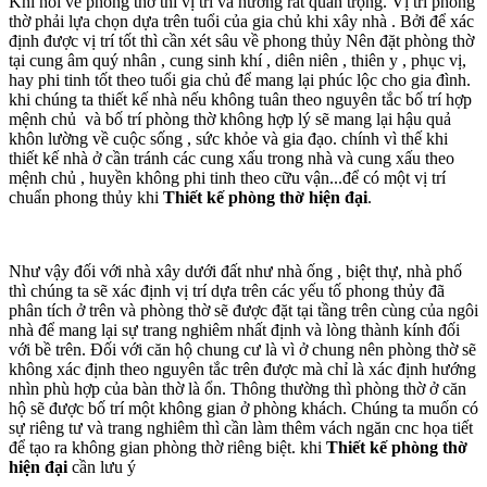
Khi nói về phòng thờ thì vị trí và hướng rất quan trọng. Vị trí phòng
thờ phải lựa chọn dựa trên tuổi của gia chủ khi xây nhà . Bởi để xác
định được vị trí tốt thì cần xét sâu về phong thủy Nên đặt phòng thờ
tại cung âm quý nhân , cung sinh khí , diên niên , thiên y , phục vị,
hay phi tinh tốt theo tuổi gia chủ để mang lại phúc lộc cho gia đình.
khi chúng ta thiết kế nhà nếu không tuân theo nguyên tắc bố trí hợp
mệnh chủ và bố trí phòng thờ không hợp lý sẽ mang lại hậu quả
khôn lường về cuộc sống , sức khỏe và gia đạo. chính vì thế khi
thiết kế nhà ở cần tránh các cung xấu trong nhà và cung xấu theo
mệnh chủ , huyền không phi tinh theo cữu vận...để có một vị trí
chuẩn phong thủy khi
Thiết kế phòng thờ hiện đại
.
Như vậy đối với nhà xây dưới đất như nhà ống , biệt thự, nhà phố
thì chúng ta sẽ xác định vị trí dựa trên các yếu tố phong thủy đã
phân tích ở trên và phòng thờ sẽ được đặt tại tầng trên cùng của ngôi
nhà để mang lại sự trang nghiêm nhất định và lòng thành kính đối
với bề trên. Đối với căn hộ chung cư là vì ở chung nên phòng thờ sẽ
không xác định theo nguyên tắc trên được mà chỉ là xác định hướng
nhìn phù hợp của bàn thờ là ổn. Thông thường thì phòng thờ ở căn
hộ sẽ được bố trí một không gian ở phòng khách. Chúng ta muốn có
sự riêng tư và trang nghiêm thì cần làm thêm vách ngăn cnc họa tiết
để tạo ra không gian phòng thờ riêng biệt. khi
Thiết kế phòng thờ
hiện đại
cần lưu ý