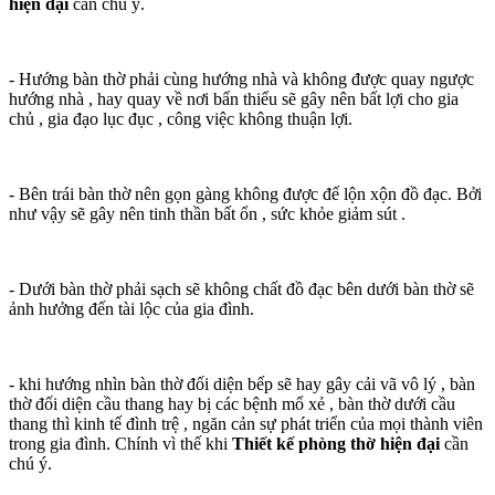
hiện đại
cần chú ý.
- Hướng bàn thờ phải cùng hướng nhà và không được quay ngược
hướng nhà , hay quay về nơi bẩn thiểu sẽ gây nên bất lợi cho gia
chủ , gia đạo lục đục , công việc không thuận lợi.
- Bên trái bàn thờ nên gọn gàng không được để lộn xộn đồ đạc. Bởi
như vậy sẽ gây nên tinh thần bất ổn , sức khỏe giảm sút .
- Dưới bàn thờ phải sạch sẽ không chất đồ đạc bên dưới bàn thờ sẽ
ảnh hưởng đến tài lộc của gia đình.
- khi hướng nhìn bàn thờ đối diện bếp sẽ hay gây cải vã vô lý , bàn
thờ đối diện cầu thang hay bị các bệnh mổ xẻ , bàn thờ dưới cầu
thang thì kinh tế đình trệ , ngăn cản sự phát triển của mọi thành viên
trong gia đình. Chính vì thế khi
Thiết kế phòng thờ hiện đại
cần
chú ý.