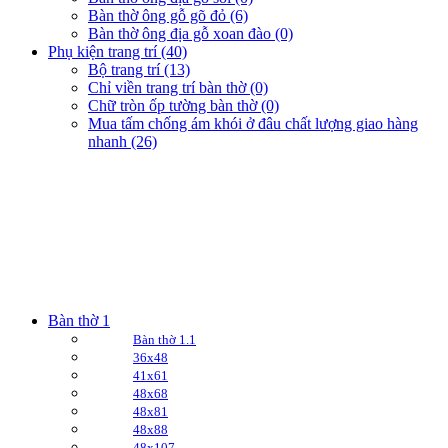
Bàn thờ ông gỗ gõ đỏ (6)
Bàn thờ ông địa gỗ xoan đào (0)
Phụ kiện trang trí (40)
Bộ trang trí (13)
Chỉ viền trang trí bàn thờ (0)
Chữ tròn ốp tường bàn thờ (0)
Mua tấm chống ám khói ở đâu chất lượng giao hàng
nhanh (26)
Bàn thờ 1
Bàn thờ 1.1
36x48
41x61
48x68
48x81
48x88
48x107