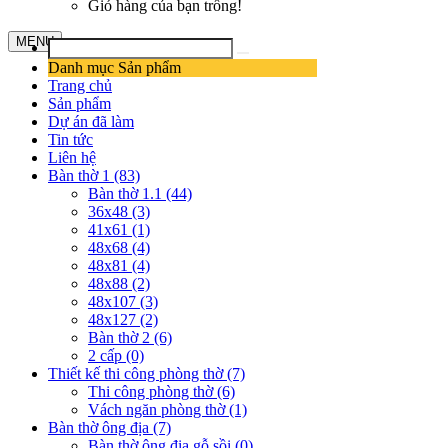
Giỏ hàng của bạn trống!
MENU
Danh mục Sản phẩm
Trang chủ
Sản phẩm
Dự án đã làm
Tin tức
Liên hệ
Bàn thờ 1 (83)
Bàn thờ 1.1 (44)
36x48 (3)
41x61 (1)
48x68 (4)
48x81 (4)
48x88 (2)
48x107 (3)
48x127 (2)
Bàn thờ 2 (6)
2 cấp (0)
Thiết kế thi công phòng thờ (7)
Thi công phòng thờ (6)
Vách ngăn phòng thờ (1)
Bàn thờ ông địa (7)
Bàn thờ ông địa gỗ sồi (0)