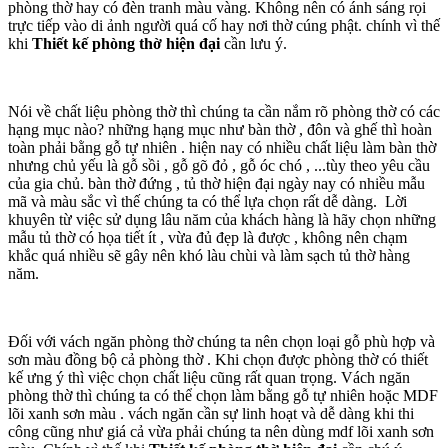
phòng thờ hay có đèn tranh màu vàng. Không nên có ánh sáng rọi
trực tiếp vào di ảnh người quá cố hay nơi thờ cúng phật. chính vì thế
khi
Thiết kế phòng thờ hiện đại
cần lưu ý.
Nói về chất liệu phòng thờ thì chúng ta cần nắm rõ phòng thờ có các
hạng mục nào? những hạng mục như bàn thờ , đôn và ghế thì hoàn
toàn phải bằng gỗ tự nhiên . hiện nay có nhiều chất liệu làm bàn thờ
nhưng chủ yếu là gỗ sồi , gỗ gõ đỏ , gỗ óc chó , ...tùy theo yêu cầu
của gia chủ. bàn thờ đứng , tủ thờ hiện đại ngày nay có nhiều mẫu
mã và màu sắc vì thế chúng ta có thể lựa chọn rất dễ dàng. Lời
khuyên từ việc sử dụng lâu năm của khách hàng là hãy chọn những
mẫu tủ thờ có họa tiết ít , vừa đủ đẹp là được , không nên chạm
khắc quá nhiều sẽ gây nên khó làu chùi và làm sạch tủ thờ hàng
năm.
Đối với vách ngăn phòng thờ chúng ta nên chọn loại gỗ phù hợp và
sơn màu đồng bộ cả phòng thờ . Khi chọn được phòng thờ có thiết
kế ưng ý thì việc chọn chất liệu cũng rất quan trọng. Vách ngăn
phòng thờ thì chúng ta có thể chọn làm bằng gỗ tự nhiên hoặc MDF
lõi xanh sơn màu . vách ngăn cần sự linh hoạt và dễ dàng khi thi
công cũng như giá cả vừa phải chúng ta nên dùng mdf lõi xanh sơn