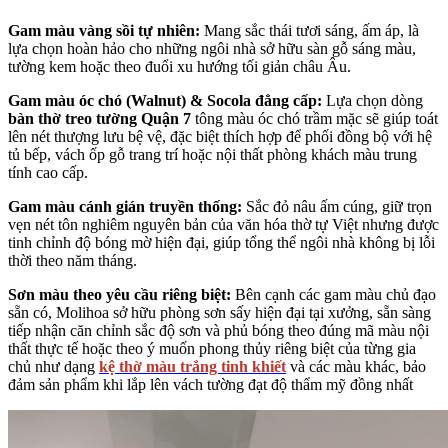
Gam màu vàng sồi tự nhiên:
Mang sắc thái tươi sáng, ấm áp, là
lựa chọn hoàn hảo cho những ngôi nhà sở hữu sàn gỗ sáng màu,
tường kem hoặc theo đuổi xu hướng tối giản châu Âu.
Gam màu óc chó (Walnut) & Socola đẳng cấp:
Lựa chọn dòng
bàn thờ treo tường Quận 7
tông màu óc chó trầm mặc sẽ giúp toát
lên nét thượng lưu bệ vệ, đặc biệt thích hợp để phối đồng bộ với hệ
tủ bếp, vách ốp gỗ trang trí hoặc nội thất phòng khách màu trung
tính cao cấp.
Gam màu cánh gián truyền thống:
Sắc đỏ nâu ấm cúng, giữ trọn
vẹn nét tôn nghiêm nguyên bản của văn hóa thờ tự Việt nhưng được
tinh chỉnh độ bóng mờ hiện đại, giúp tổng thể ngôi nhà không bị lỗi
thời theo năm tháng.
Sơn màu theo yêu cầu riêng biệt:
Bên cạnh các gam màu chủ đạo
sẵn có, Molihoa sở hữu phòng sơn sấy hiện đại tại xưởng, sẵn sàng
tiếp nhận căn chỉnh sắc độ sơn và phủ bóng theo đúng mã màu nội
thất thực tế hoặc theo ý muốn phong thủy riêng biệt của từng gia
chủ như dạng
kệ thờ màu trắng tinh khiết
và các màu khác, bảo
đảm sản phẩm khi lắp lên vách tường đạt độ thẩm mỹ đồng nhất