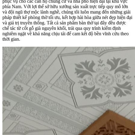
phục vụ cho các căn hộ chung cư và nhà phố hiện đại tại khu vực
phía Nam. Với lợi thế sở hữu xưởng sản xuất trực tiếp quy mô lớn
và đội ngũ thợ mộc lành nghề, chúng tôi luôn mang đến những giải
pháp thiết kế phòng thờ tối ưu, kết hợp hài hòa giữa nét đẹp hiện đại
và giá trị truyền thống. Tất cả sản phẩm bàn thờ tại đây đều được
chế tác từ cốt gỗ già nguyên khối, trải qua quy trình kiểm định
nghiêm ngặt về khả năng chịu tải để cam kết độ bền vĩnh cửu theo
thời gian.