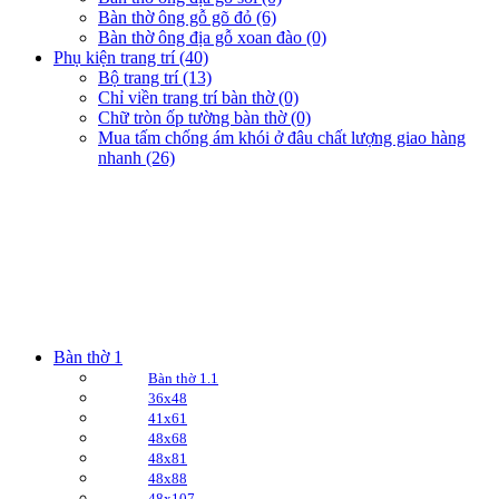
Bàn thờ ông gỗ gõ đỏ (6)
Bàn thờ ông địa gỗ xoan đào (0)
Phụ kiện trang trí (40)
Bộ trang trí (13)
Chỉ viền trang trí bàn thờ (0)
Chữ tròn ốp tường bàn thờ (0)
Mua tấm chống ám khói ở đâu chất lượng giao hàng
nhanh (26)
Bàn thờ 1
Bàn thờ 1.1
36x48
41x61
48x68
48x81
48x88
48x107