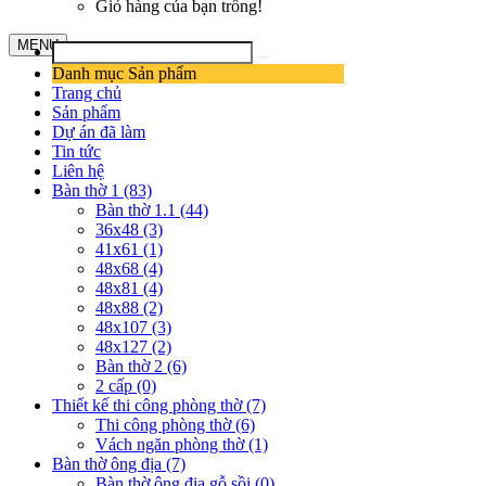
Giỏ hàng của bạn trống!
MENU
Danh mục Sản phẩm
Trang chủ
Sản phẩm
Dự án đã làm
Tin tức
Liên hệ
Bàn thờ 1 (83)
Bàn thờ 1.1 (44)
36x48 (3)
41x61 (1)
48x68 (4)
48x81 (4)
48x88 (2)
48x107 (3)
48x127 (2)
Bàn thờ 2 (6)
2 cấp (0)
Thiết kế thi công phòng thờ (7)
Thi công phòng thờ (6)
Vách ngăn phòng thờ (1)
Bàn thờ ông địa (7)
Bàn thờ ông địa gỗ sồi (0)