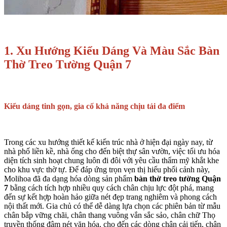
1. Xu Hướng Kiểu Dáng Và Màu Sắc Bàn
Thờ Treo Tường Quận 7
Kiểu dáng tinh gọn, gia cố khả năng chịu tải đa điểm
Trong các xu hướng thiết kế kiến trúc nhà ở hiện đại ngày nay, từ
nhà phố liền kề, nhà ống cho đến biệt thự sân vườn, việc tối ưu hóa
diện tích sinh hoạt chung luôn đi đôi với yêu cầu thẩm mỹ khắt khe
cho khu vực thờ tự. Để đáp ứng trọn vẹn thị hiếu phối cảnh này,
Molihoa đã đa dạng hóa dòng sản phẩm
bàn thờ treo tường Quận
7
bằng cách tích hợp nhiều quy cách chân chịu lực đột phá, mang
đến sự kết hợp hoàn hảo giữa nét đẹp trang nghiêm và phong cách
nội thất mới. Gia chủ có thể dễ dàng lựa chọn các phiên bản từ mẫu
chân bắp vững chãi, chân thang vuông vắn sắc sảo, chân chữ Thọ
truyền thống đậm nét văn hóa, cho đến các dòng chân cải tiến, chân