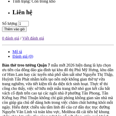
Tình trạng: Còn trong kho
Liên hệ
Số lượng
Thêm vào giỏ
0 đánh giá
/
Viết đánh giá
Mô tả
Đánh giá (0)
Bàn thờ treo tường Quận 7
mẫu mới 2026 hiện đang là lựa chọn
ưu tiên của đông đảo gia đình tại khu đô thị Phú Mỹ Hưng, khu dân
cư Him Lam hay các tuyến nhà phố sầm uất như Nguyễn Thị Thập,
Huỳnh Tấn Phát nhằm kiến tạo nên một không gian thờ tự vừa
trang nghiêm, vừa tiết kiệm tối đa diện tích sinh hoạt. Thực tế thi
công cho thấy, việc sở hữu một mẫu trang thờ nhỏ gọn kết cấu bắt
vách cố định trên cao tại các ngôi nhà ở phường Tân Phong, Tân
Kiểng hay Phú Thuận không chỉ giải phóng không gian sàn nhà mà
còn giúp gia chủ dễ dàng hơn trong việc chăm chút hương khói mỗi
ngày. Hiểu được chiều sâu tâm linh đó của cư dân dọc trục đường
Nguyễn Văn Linh và toàn khu vực, Molihoa đã cải tiến hệ khung