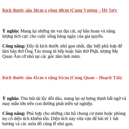
Kích thước sâu 36cm x rộng 48cm (Cung Vượng – Hỷ Sự):
Ý nghĩa:
Mang lại những tin vui đại cát, sự hân hoan và năng
lượng tích cực cho cuộc sống hàng ngày của gia quyến.
Công năng:
Đây là kích thước nhỏ gọn nhất, đặc biệt phù hợp để
làm bàn thờ Ông Táo trong tủ bếp hoặc bàn thờ Phật, tượng Mẹ
Quan Âm cỡ nhỏ tại các góc tâm linh mini.
Kích thước sâu 41cm x rộng 61cm (Cung Quan – Hoạch Tài):
Ý nghĩa:
Thu hút tài lộc dồi dào, mang lại sự hưng thịnh bất ngờ và
may mắn lớn trên con đường phát triển sự nghiệp.
Công năng:
Phù hợp cho những căn hộ chung cư mini hoặc phòng
trọ có diện tích khiêm tốn. Diện tích này vừa vặn để bài trí 1 bát
hương và các món đồ cúng lễ nhỏ gọn.