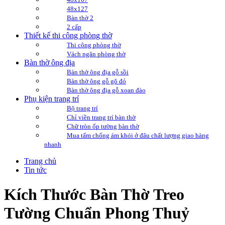
48x127
Bàn thờ 2
2 cấp
Thiết kế thi công phòng thờ
Thi công phòng thờ
Vách ngăn phòng thờ
Bàn thờ ông địa
Bàn thờ ông địa gỗ sồi
Bàn thờ ông gỗ gõ đỏ
Bàn thờ ông địa gỗ xoan đào
Phụ kiện trang trí
Bộ trang trí
Chỉ viền trang trí bàn thờ
Chữ tròn ốp tường bàn thờ
Mua tấm chống ám khói ở đâu chất lượng giao hàng
nhanh
Trang chủ
Tin tức
Kích Thước Bàn Thờ Treo
Tường Chuẩn Phong Thuỷ