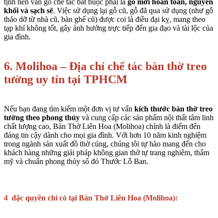
tịnh nên ván gỗ chế tác bắt buộc phải là
gỗ mới hoàn toàn, nguyên
khối và sạch sẽ
. Việc sử dụng lại gỗ cũ, gỗ đã qua sử dụng (như gỗ
tháo dỡ từ nhà cũ, bàn ghế cũ) được coi là điều đại kỵ, mang theo
tạp khí không tốt, gây ảnh hưởng trực tiếp đến gia đạo và tài lộc của
gia đình.
6. Molihoa – Địa chỉ chế tác bàn thờ treo
tường uy tín tại TPHCM
Nếu bạn đang tìm kiếm một đơn vị tư vấn
kích thước bàn thờ treo
tường theo phong thủy
và cung cấp các sản phẩm nội thất tâm linh
chất lượng cao,
Bàn Thờ Liên Hoa (Molihoa)
chính là điểm đến
đáng tin cậy dành cho mọi gia đình. Với hơn 10 năm kinh nghiệm
trong ngành sản xuất đồ thờ cúng, chúng tôi tự hào mang đến cho
khách hàng những giải pháp không gian thờ tự trang nghiêm, thẩm
mỹ và chuẩn phong thủy số đỏ Thước Lỗ Ban.
4 đặc quyền chỉ có tại Bàn Thờ Liên Hoa (Molihoa):