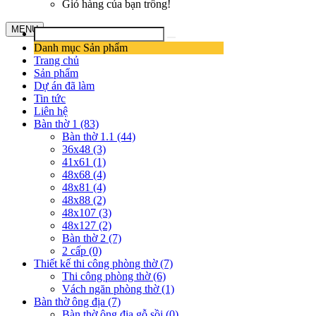
Giỏ hàng của bạn trống!
MENU
Danh mục Sản phẩm
Trang chủ
Sản phẩm
Dự án đã làm
Tin tức
Liên hệ
Bàn thờ 1 (83)
Bàn thờ 1.1 (44)
36x48 (3)
41x61 (1)
48x68 (4)
48x81 (4)
48x88 (2)
48x107 (3)
48x127 (2)
Bàn thờ 2 (7)
2 cấp (0)
Thiết kế thi công phòng thờ (7)
Thi công phòng thờ (6)
Vách ngăn phòng thờ (1)
Bàn thờ ông địa (7)
Bàn thờ ông địa gỗ sồi (0)