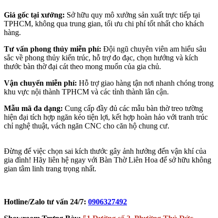
Giá gốc tại xưởng:
Sở hữu quy mô xưởng sản xuất trực tiếp tại
TPHCM, không qua trung gian, tối ưu chi phí tốt nhất cho khách
hàng.
Tư vấn phong thủy miễn phí:
Đội ngũ chuyên viên am hiểu sâu
sắc về phong thủy kiến trúc, hỗ trợ đo đạc, chọn hướng và kích
thước bàn thờ đại cát theo mong muốn của gia chủ.
Vận chuyển miễn phí:
Hỗ trợ giao hàng tận nơi nhanh chóng trong
khu vực nội thành TPHCM và các tỉnh thành lân cận.
Mẫu mã đa dạng:
Cung cấp đầy đủ các mẫu bàn thờ treo tường
hiện đại tích hợp ngăn kéo tiện lợi, kết hợp hoàn hảo với tranh trúc
chỉ nghệ thuật, vách ngăn CNC cho căn hộ chung cư.
Đừng để việc chọn sai kích thước gây ảnh hưởng đến vận khí của
gia đình! Hãy liên hệ ngay với Bàn Thờ Liên Hoa để sở hữu không
gian tâm linh trang trọng nhất.
Hotline/Zalo tư vấn 24/7:
0906327492