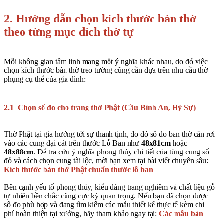
2. Hướng dẫn chọn kích thước bàn thờ
theo từng mục đích thờ tự
Mỗi không gian tâm linh mang một ý nghĩa khác nhau, do đó việc
chọn kích thước bàn thờ treo tường cũng cần dựa trên nhu cầu thờ
phụng cụ thể của gia đình:
2.1 Chọn số đo cho trang thờ Phật (Cầu Bình An, Hỷ Sự)
Thờ Phật tại gia hướng tới sự thanh tịnh, do đó số đo ban thờ cần rơi
vào các cung đại cát trên thước Lỗ Ban như
48x81cm
hoặc
48x88cm
. Để tra cứu ý nghĩa phong thủy chi tiết của từng cung số
đỏ và cách chọn cung tài lộc, mời bạn xem tại bài viết chuyên sâu:
Kích thước bàn thờ Phật chuẩn thước lỗ ban
Bên cạnh yếu tố phong thủy, kiểu dáng trang nghiêm và chất liệu gỗ
tự nhiên bền chắc cũng cực kỳ quan trọng. Nếu bạn đã chọn được
số đo phù hợp và đang tìm kiếm các mẫu thiết kế thực tế kèm chi
phí hoàn thiện tại xưởng, hãy tham khảo ngay tại:
Các mẫu bàn