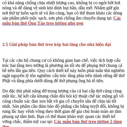
có khả năng chống chịu nhiệt lượng cao, không bị co ngót bởi hơi
nóng và dễ dàng vệ sinh khi dính bụi bẩn, dầu mỡ. Nhằm giữ gìn
nơi thờ tự luôn sạch sẽ và ấm cúng, bạn có thể tham khảo các dòng
sản phẩm phôi mộc sạch, sơn phủ chống ẩm chuyên dụng tại:
Các
mẫu bàn thờ Ông Táo treo tường nhỏ gọn
2.5 Giải pháp bàn thờ treo kép hai tầng cho nhà hiện đại
Tại các căn hộ chung cư có không gian hạn chế, việc tích hợp cấu
trúc hai tầng treo tường là phương án tối ưu để phụng thờ chung cả
bề trên lẫn gia tiên. Quy cách thiết kế này luôn phải tuân thủ nghiêm
ngặt nguyên lý tôn nghiêm: cấu trúc tầng phía trên dành riêng để thờ
Phật và tầng phía dưới dùng để thờ phụng ông bà tổ tiên.
Do đặc thù phải nâng đỡ trọng lượng của cả hai cấp thờ cúng cùng
một lúc, hệ kết cấu khung chân đòi hỏi kỹ thuật chế tác mộng gỗ vô
cùng chuẩn xác đan xen bắt vít gia cố chuyên sâu để chịu tải tốt
nhất. Sản phẩm cần đảm bảo độ phẳng cân bằng tuyệt đối, không bị
rung lắc hay vênh võng theo thời gian để gia chủ hoàn toàn an tâm
phụng sự tâm linh. Bạn có thể tham khảo trực quan các thiết kế
vững chắc, thẩm mỹ cao tại:
Các mẫu bàn thờ treo tường 2 tầng
đẹp