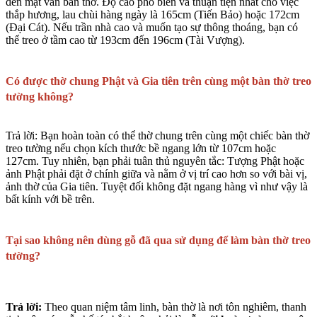
đến mặt ván bàn thờ. Độ cao phổ biến và thuận tiện nhất cho việc
thắp hương, lau chùi hàng ngày là
165cm
(Tiến Bảo) hoặc
172cm
(Đại Cát). Nếu trần nhà cao và muốn tạo sự thông thoáng, bạn có
thể treo ở tầm cao từ
193cm đến 196cm
(Tài Vượng).
Có được thờ chung Phật và Gia tiên trên cùng một bàn thờ treo
tường không?
Trả lời:
Bạn hoàn toàn có thể thờ chung trên cùng một chiếc bàn thờ
treo tường nếu chọn kích thước bề ngang lớn từ
107cm hoặc
127cm
. Tuy nhiên, bạn phải tuân thủ nguyên tắc: Tượng Phật hoặc
ảnh Phật phải đặt ở chính giữa và
nằm ở vị trí cao hơn
so với bài vị,
ảnh thờ của Gia tiên. Tuyệt đối không đặt ngang hàng vì như vậy là
bất kính với bề trên.
Tại sao không nên dùng gỗ đã qua sử dụng để làm bàn thờ treo
tường?
Trả lời:
Theo quan niệm tâm linh, bàn thờ là nơi tôn nghiêm, thanh