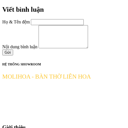
Viết bình luận
Họ & Tên đệm
Nội dung bình luận
Gửi
HỆ THỐNG SHOWROOM
MOLIHOA - BÀN THỜ LIÊN HOA
[ 51 Đường số 2 Phường Thủ Đức TP HCM ] Thủ Đức-Tp. Hồ Chí
Minh
Hotline: 0906327492
Giới thiệu