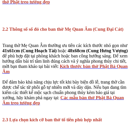
thờ Phật treo tường đẹp
2.2 Thông số số đỏ cho ban thờ Mẹ Quan Âm (Cung Đại Cát)
Trang thờ Mẹ Quan Âm thường ưu tiên các kích thước nhỏ gọn như
41x61cm (Cung Hoạch Tài)
hoặc
48x68cm (Cung Hưng Vượng)
để phù hợp đặt tại phòng khách hoặc ban công hướng sáng. Để xem
hướng dẫn bài trí tâm linh đúng cách và ý nghĩa phong thủy chi tiết,
mời bạn tham khảo tại bài viết:
Kích thước bàn thờ Phật Bà Quan
Âm
Để đảm bảo khả năng chịu lực tốt khi bày biện đồ lễ, trang thờ cần
được chế tác từ phôi gỗ tự nhiên mới và dày dặn. Nếu bạn đang tìm
kiếm các thiết kế mộc sạch chuẩn phong thủy kèm báo giá tại
xưởng, hãy khám phá ngay tại:
Các mẫu bàn thờ Phật Bà Quan
Âm treo tường đẹp
2.3 Lựa chọn kích cỡ ban thờ tổ tiên phù hợp nhất