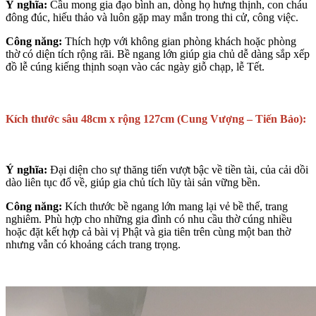
Ý nghĩa:
Cầu mong gia đạo bình an, dòng họ hưng thịnh, con cháu
đông đúc, hiếu thảo và luôn gặp may mắn trong thi cử, công việc.
Công năng:
Thích hợp với không gian phòng khách hoặc phòng
thờ có diện tích rộng rãi. Bề ngang lớn giúp gia chủ dễ dàng sắp xếp
đồ lễ cúng kiếng thịnh soạn vào các ngày giỗ chạp, lễ Tết.
Kích thước sâu 48cm x rộng 127cm (Cung Vượng – Tiến Bảo):
Ý nghĩa:
Đại diện cho sự thăng tiến vượt bậc về tiền tài, của cải dồi
dào liên tục đổ về, giúp gia chủ tích lũy tài sản vững bền.
Công năng:
Kích thước bề ngang lớn mang lại vẻ bề thế, trang
nghiêm. Phù hợp cho những gia đình có nhu cầu thờ cúng nhiều
hoặc đặt kết hợp cả bài vị Phật và gia tiên trên cùng một ban thờ
nhưng vẫn có khoảng cách trang trọng.