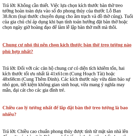
Trả lời:
Không cần thiết. Việc lựa chọn
kích thước bàn thờ treo
tường
hoàn toàn dựa vào số đo phong thủy của
thước Lỗ Ban
38.8cm
(loại thước chuyên dụng cho âm trạch và đồ thờ cúng). Tuổi
của gia chủ chỉ áp dụng khi bạn tính toán
hướng đặt bàn thờ
hoặc
chọn ngày giờ hoàng đạo để làm lễ lập bàn thờ mới mà thôi.
Chung cư nhỏ thì nên chọn kích thước bàn thờ treo tường nào
phù hợp nhất?
Trả lời:
Đối với các căn hộ chung cư có diện tích khiêm tốn, hai
kích thước tối ưu nhất là
41x61cm
(Cung Hoạch Tài) hoặc
48x68cm
(Cung Thêm Đinh). Các kích thước này vừa đảm bảo sự
nhỏ gọn, tiết kiệm không gian sinh hoạt, vừa mang ý nghĩa may
mắn, đại cát cho các gia đình trẻ.
Chiều cao lý tưởng nhất để lắp đặt bàn thờ treo tường là bao
nhiêu?
Trả lời:
Chiều cao chuẩn phong thủy được tính từ mặt sàn nhà lên