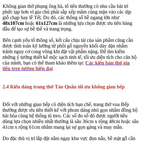
Không gian thờ phụng ông bà, tổ tiên thường có nhu cầu bài trí
phức tạp hơn vì gia chủ phải sắp xếp mâm cúng mặn vào các dịp
giỗ chạp hay lễ Tết. Do đó, các thông số bề ngang lớn như
48x107cm
hoặc
61x127cm
là những lựa chọn được ưu tiên hàng
đầu để tạo sự bề thế và trang trọng.
Bên cạnh yếu tố thông số, kết cấu chịu tải của sản phẩm cũng cần
được tính toán kỹ lưỡng từ phôi gỗ nguyên khối dày dặn nhằm
tránh nguy cơ cong võng khi đặt vật phẩm nặng. Để tìm kiếm
những ý tưởng thiết kế mộc sạch tinh tế, tối ưu diện tích cho căn hộ
của mình, bạn có thể tham khảo thêm tại:
Các kiểu bàn thờ gia
tiên treo tường hiện đại
2.4 Kiểu dáng trang thờ Táo Quân tối ưu không gian bếp
Đối với những gian bếp có diện tích hạn chế, trang thờ vua Bếp
thường được ưu tiên thiết kế với phom dáng nhỏ gọn nhằm đồng bộ
hài hòa cùng hệ thống tủ treo. Các số đo số đỏ được người tiêu
dùng lựa chọn nhiều nhất thường là sâu 36cm x rộng 48cm hoặc sâu
41cm x rộng 61cm nhằm mang lại sự gọn gàng và may mắn.
Do đặc thù vị trí lắp đặt nằm ngay khu vực đun nấu, bề mặt gỗ cần