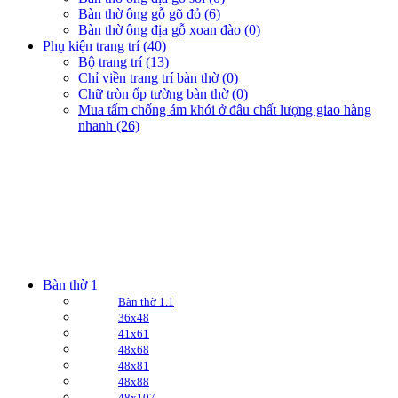
Bàn thờ ông gỗ gõ đỏ (6)
Bàn thờ ông địa gỗ xoan đào (0)
Phụ kiện trang trí (40)
Bộ trang trí (13)
Chỉ viền trang trí bàn thờ (0)
Chữ tròn ốp tường bàn thờ (0)
Mua tấm chống ám khói ở đâu chất lượng giao hàng
nhanh (26)
Bàn thờ 1
Bàn thờ 1.1
36x48
41x61
48x68
48x81
48x88
48x107