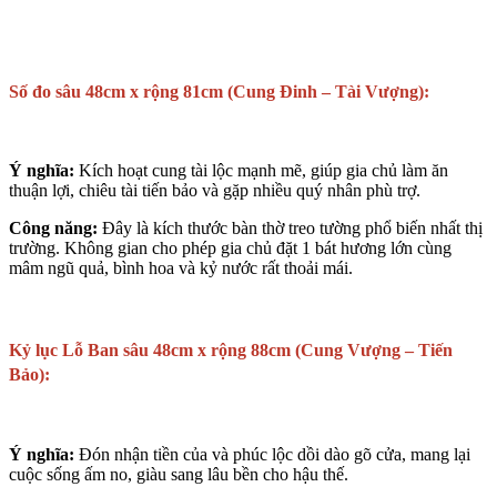
Số đo sâu 48cm x rộng 81cm (Cung Đinh – Tài Vượng):
Ý nghĩa:
Kích hoạt cung tài lộc mạnh mẽ, giúp gia chủ làm ăn
thuận lợi, chiêu tài tiến bảo và gặp nhiều quý nhân phù trợ.
Công năng:
Đây là kích thước bàn thờ treo tường phổ biến nhất thị
trường. Không gian cho phép gia chủ đặt 1 bát hương lớn cùng
mâm ngũ quả, bình hoa và kỷ nước rất thoải mái.
Kỷ lục Lỗ Ban sâu 48cm x rộng 88cm (Cung Vượng – Tiến
Bảo):
Ý nghĩa:
Đón nhận tiền của và phúc lộc dồi dào gõ cửa, mang lại
cuộc sống ấm no, giàu sang lâu bền cho hậu thế.