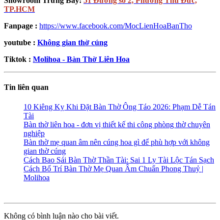
Showroom Trưng Bày:
51 Đường số 2, Phường Thủ Đức,
TP.HCM
Fanpage :
https://www.facebook.com/MocLienHoaBanTho
youtube :
Không gian thờ cúng
Tiktok :
Molihoa - Bàn Thờ Liên Hoa
Tin liên quan
10 Kiêng Kỵ Khi Đặt Bàn Thờ Ông Táo 2026: Phạm Dễ Tán
Tài
Bàn thờ liên hoa - đơn vị thiết kế thi công phòng thờ chuyên
nghiệp
Bàn thờ mẹ quan âm nên cúng hoa gì để phù hợp với không
gian thờ cúng
Cách Bao Sái Bàn Thờ Thần Tài: Sai 1 Ly Tài Lộc Tán Sạch
Cách Bố Trí Bàn Thờ Mẹ Quan Âm Chuẩn Phong Thuỷ |
Molihoa
Không có bình luận nào cho bài viết.