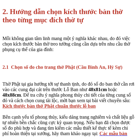
2. Hướng dẫn chọn kích thước bàn thờ
theo từng mục đích thờ tự
Mỗi không gian tâm linh mang một ý nghĩa khác nhau, do đó việc
chọn kích thước bàn thờ treo tường cũng cần dựa trên nhu cầu thờ
phụng cụ thể của gia đình:
2.1 Chọn số đo cho trang thờ Phật (Cầu Bình An, Hỷ Sự)
Thờ Phật tại gia hướng tới sự thanh tịnh, do đó số đo ban thờ cần rơi
vào các cung đại cát trên thước Lỗ Ban như
48x81cm
hoặc
48x88cm
. Để tra cứu ý nghĩa phong thủy chi tiết của từng cung số
đỏ và cách chọn cung tài lộc, mời bạn xem tại bài viết chuyên sâu:
Kích thước bàn thờ Phật chuẩn thước lỗ ban
Bên cạnh yếu tố phong thủy, kiểu dáng trang nghiêm và chất liệu gỗ
tự nhiên bền chắc cũng cực kỳ quan trọng. Nếu bạn đã chọn được
số đo phù hợp và đang tìm kiếm các mẫu thiết kế thực tế kèm chi
phí hoàn thiện tại xưởng, hãy tham khảo ngay tại:
Các mẫu bàn