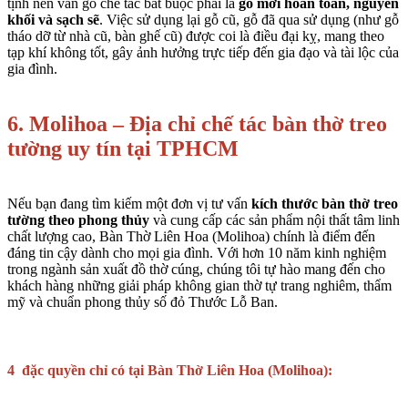
tịnh nên ván gỗ chế tác bắt buộc phải là
gỗ mới hoàn toàn, nguyên
khối và sạch sẽ
. Việc sử dụng lại gỗ cũ, gỗ đã qua sử dụng (như gỗ
tháo dỡ từ nhà cũ, bàn ghế cũ) được coi là điều đại kỵ, mang theo
tạp khí không tốt, gây ảnh hưởng trực tiếp đến gia đạo và tài lộc của
gia đình.
6. Molihoa – Địa chỉ chế tác bàn thờ treo
tường uy tín tại TPHCM
Nếu bạn đang tìm kiếm một đơn vị tư vấn
kích thước bàn thờ treo
tường theo phong thủy
và cung cấp các sản phẩm nội thất tâm linh
chất lượng cao,
Bàn Thờ Liên Hoa (Molihoa)
chính là điểm đến
đáng tin cậy dành cho mọi gia đình. Với hơn 10 năm kinh nghiệm
trong ngành sản xuất đồ thờ cúng, chúng tôi tự hào mang đến cho
khách hàng những giải pháp không gian thờ tự trang nghiêm, thẩm
mỹ và chuẩn phong thủy số đỏ Thước Lỗ Ban.
4 đặc quyền chỉ có tại Bàn Thờ Liên Hoa (Molihoa):