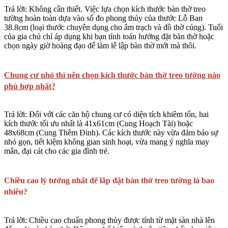
Trả lời:
Không cần thiết. Việc lựa chọn
kích thước bàn thờ treo
tường
hoàn toàn dựa vào số đo phong thủy của
thước Lỗ Ban
38.8cm
(loại thước chuyên dụng cho âm trạch và đồ thờ cúng). Tuổi
của gia chủ chỉ áp dụng khi bạn tính toán
hướng đặt bàn thờ
hoặc
chọn ngày giờ hoàng đạo để làm lễ lập bàn thờ mới mà thôi.
Chung cư nhỏ thì nên chọn kích thước bàn thờ treo tường nào
phù hợp nhất?
Trả lời:
Đối với các căn hộ chung cư có diện tích khiêm tốn, hai
kích thước tối ưu nhất là
41x61cm
(Cung Hoạch Tài) hoặc
48x68cm
(Cung Thêm Đinh). Các kích thước này vừa đảm bảo sự
nhỏ gọn, tiết kiệm không gian sinh hoạt, vừa mang ý nghĩa may
mắn, đại cát cho các gia đình trẻ.
Chiều cao lý tưởng nhất để lắp đặt bàn thờ treo tường là bao
nhiêu?
Trả lời:
Chiều cao chuẩn phong thủy được tính từ mặt sàn nhà lên