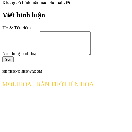
Không có bình luận nào cho bài viết.
Viết bình luận
Họ & Tên đệm
Nội dung bình luận
Gửi
HỆ THỐNG SHOWROOM
MOLIHOA - BÀN THỜ LIÊN HOA
[ 51 Đường số 2 Phường Thủ Đức TP HCM ] Thủ Đức-Tp. Hồ Chí
Minh
Hotline: 0906327492