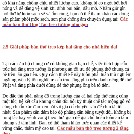
có khả năng chống chịu nhiệt lượng cao, không bị co ngót bởi hơi
nóng và dễ dàng vệ sinh khi dính bụi bẩn, dầu mỡ. Nhằm giữ gìn
nơi thờ tự luôn sạch sẽ và ấm cúng, bạn có thể tham khảo các dòng
sản phẩm phôi mộc sạch, sơn phủ chống ẩm chuyên dụng tại:
Các
mẫu bàn thờ Ông Táo treo tường nhỏ gọn
2.5 Giải pháp bàn thờ treo kép hai tầng cho nhà hiện đại
Tại các căn hộ chung cư có không gian hạn chế, việc tích hợp cấu
trúc hai tầng treo tường là phương án tối ưu để phụng thờ chung cả
bề trên lẫn gia tiên. Quy cách thiết kế này luôn phải tuân thủ nghiêm
ngặt nguyên lý tôn nghiêm: cấu trúc tầng phía trên dành riêng để thờ
Phật và tầng phía dưới dùng để thờ phụng ông bà tổ tiên.
Do đặc thù phải nâng đỡ trọng lượng của cả hai cấp thờ cúng cùng
một lúc, hệ kết cấu khung chân đòi hỏi kỹ thuật chế tác mộng gỗ vô
cùng chuẩn xác đan xen bắt vít gia cố chuyên sâu để chịu tải tốt
nhất. Sản phẩm cần đảm bảo độ phẳng cân bằng tuyệt đối, không bị
rung lắc hay vênh võng theo thời gian để gia chủ hoàn toàn an tâm
phụng sự tâm linh. Bạn có thể tham khảo trực quan các thiết kế
vững chắc, thẩm mỹ cao tại:
Các mẫu bàn thờ treo tường 2 tầng
đẹp