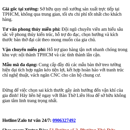
Giá gốc tại xưởng:
Sở hữu quy mô xưởng sản xuất trực tiếp tại
TPHCM, không qua trung gian, tối ưu chi phí tốt nhất cho khách
hàng.
Tư vấn phong thủy miễn phí:
Đội ngũ chuyên viên am hiểu sâu
sắc về phong thủy kiến trúc, hỗ trợ đo đạc, chọn hướng và kích
thước bàn thờ đại cát theo mong muốn của gia chủ.
Vận chuyển miễn phí:
Hỗ trợ giao hàng tận nơi nhanh chóng trong
khu vực nội thành TPHCM và các tỉnh thành lân cận.
Mẫu mã đa dạng:
Cung cấp đầy đủ các mẫu bàn thờ treo tường
hiện đại tích hợp ngăn kéo tiện lợi, kết hợp hoàn hảo với tranh trúc
chỉ nghệ thuật, vách ngăn CNC cho căn hộ chung cư.
Đừng để việc chọn sai kích thước gây ảnh hưởng đến vận khí của
gia đình! Hãy liên hệ ngay với Bàn Thờ Liên Hoa để sở hữu không
gian tâm linh trang trọng nhất.
Hotline/Zalo tư vấn 24/7:
0906327492