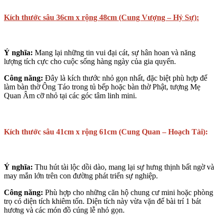
Kích thước sâu 36cm x rộng 48cm (Cung Vượng – Hỷ Sự):
Ý nghĩa:
Mang lại những tin vui đại cát, sự hân hoan và năng
lượng tích cực cho cuộc sống hàng ngày của gia quyến.
Công năng:
Đây là kích thước nhỏ gọn nhất, đặc biệt phù hợp để
làm bàn thờ Ông Táo trong tủ bếp hoặc bàn thờ Phật, tượng Mẹ
Quan Âm cỡ nhỏ tại các góc tâm linh mini.
Kích thước sâu 41cm x rộng 61cm (Cung Quan – Hoạch Tài):
Ý nghĩa:
Thu hút tài lộc dồi dào, mang lại sự hưng thịnh bất ngờ và
may mắn lớn trên con đường phát triển sự nghiệp.
Công năng:
Phù hợp cho những căn hộ chung cư mini hoặc phòng
trọ có diện tích khiêm tốn. Diện tích này vừa vặn để bài trí 1 bát
hương và các món đồ cúng lễ nhỏ gọn.