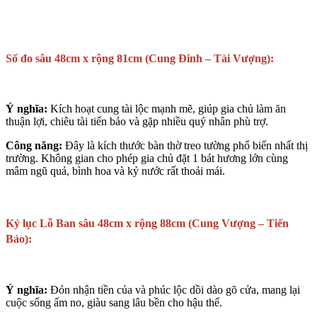
Số đo sâu 48cm x rộng 81cm (Cung Đinh – Tài Vượng):
Ý nghĩa:
Kích hoạt cung tài lộc mạnh mẽ, giúp gia chủ làm ăn
thuận lợi, chiêu tài tiến bảo và gặp nhiều quý nhân phù trợ.
Công năng:
Đây là kích thước bàn thờ treo tường phổ biến nhất thị
trường. Không gian cho phép gia chủ đặt 1 bát hương lớn cùng
mâm ngũ quả, bình hoa và kỷ nước rất thoải mái.
Kỷ lục Lỗ Ban sâu 48cm x rộng 88cm (Cung Vượng – Tiến
Bảo):
Ý nghĩa:
Đón nhận tiền của và phúc lộc dồi dào gõ cửa, mang lại
cuộc sống ấm no, giàu sang lâu bền cho hậu thế.