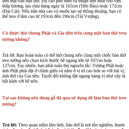
đến mặt ván bàn thờ. Độ cao phổ biến và thuận tiện nhất cho việc
thắp hương, lau chùi hàng ngày là
165cm
(Tiến Bảo) hoặc
172cm
(Đại Cát). Nếu trần nhà cao và muốn tạo sự thông thoáng, bạn có
thể treo ở tầm cao từ
193cm đến 196cm
(Tài Vượng).
Có được thờ chung Phật và Gia tiên trên cùng một bàn thờ treo
tường không?
Trả lời:
Bạn hoàn toàn có thể thờ chung trên cùng một chiếc bàn thờ
treo tường nếu chọn kích thước bề ngang lớn từ
107cm hoặc
127cm
. Tuy nhiên, bạn phải tuân thủ nguyên tắc: Tượng Phật hoặc
ảnh Phật phải đặt ở chính giữa và
nằm ở vị trí cao hơn
so với bài vị,
ảnh thờ của Gia tiên. Tuyệt đối không đặt ngang hàng vì như vậy là
bất kính với bề trên.
Tại sao không nên dùng gỗ đã qua sử dụng để làm bàn thờ treo
tường?
Trả lời:
Theo quan niệm tâm linh, bàn thờ là nơi tôn nghiêm, thanh