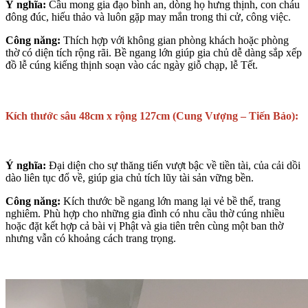
Ý nghĩa:
Cầu mong gia đạo bình an, dòng họ hưng thịnh, con cháu
đông đúc, hiếu thảo và luôn gặp may mắn trong thi cử, công việc.
Công năng:
Thích hợp với không gian phòng khách hoặc phòng
thờ có diện tích rộng rãi. Bề ngang lớn giúp gia chủ dễ dàng sắp xếp
đồ lễ cúng kiếng thịnh soạn vào các ngày giỗ chạp, lễ Tết.
Kích thước sâu 48cm x rộng 127cm (Cung Vượng – Tiến Bảo):
Ý nghĩa:
Đại diện cho sự thăng tiến vượt bậc về tiền tài, của cải dồi
dào liên tục đổ về, giúp gia chủ tích lũy tài sản vững bền.
Công năng:
Kích thước bề ngang lớn mang lại vẻ bề thế, trang
nghiêm. Phù hợp cho những gia đình có nhu cầu thờ cúng nhiều
hoặc đặt kết hợp cả bài vị Phật và gia tiên trên cùng một ban thờ
nhưng vẫn có khoảng cách trang trọng.