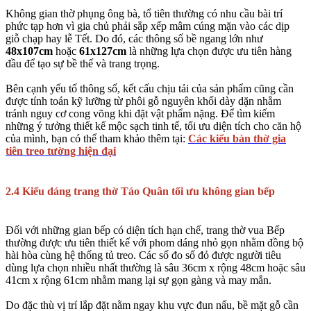
Không gian thờ phụng ông bà, tổ tiên thường có nhu cầu bài trí
phức tạp hơn vì gia chủ phải sắp xếp mâm cúng mặn vào các dịp
giỗ chạp hay lễ Tết. Do đó, các thông số bề ngang lớn như
48x107cm
hoặc
61x127cm
là những lựa chọn được ưu tiên hàng
đầu để tạo sự bề thế và trang trọng.
Bên cạnh yếu tố thông số, kết cấu chịu tải của sản phẩm cũng cần
được tính toán kỹ lưỡng từ phôi gỗ nguyên khối dày dặn nhằm
tránh nguy cơ cong võng khi đặt vật phẩm nặng. Để tìm kiếm
những ý tưởng thiết kế mộc sạch tinh tế, tối ưu diện tích cho căn hộ
của mình, bạn có thể tham khảo thêm tại:
Các kiểu bàn thờ gia
tiên treo tường hiện đại
2.4 Kiểu dáng trang thờ Táo Quân tối ưu không gian bếp
Đối với những gian bếp có diện tích hạn chế, trang thờ vua Bếp
thường được ưu tiên thiết kế với phom dáng nhỏ gọn nhằm đồng bộ
hài hòa cùng hệ thống tủ treo. Các số đo số đỏ được người tiêu
dùng lựa chọn nhiều nhất thường là sâu 36cm x rộng 48cm hoặc sâu
41cm x rộng 61cm nhằm mang lại sự gọn gàng và may mắn.
Do đặc thù vị trí lắp đặt nằm ngay khu vực đun nấu, bề mặt gỗ cần