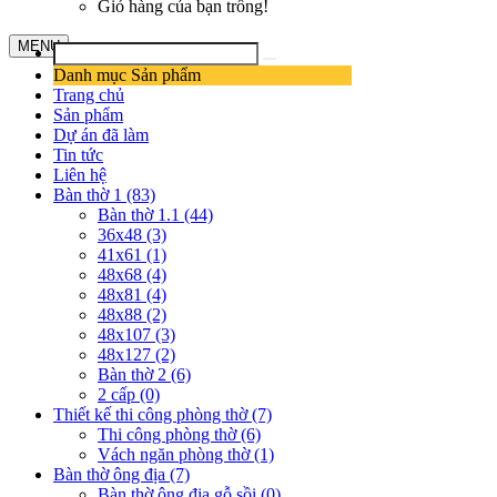
Giỏ hàng của bạn trống!
MENU
Danh mục Sản phẩm
Trang chủ
Sản phẩm
Dự án đã làm
Tin tức
Liên hệ
Bàn thờ 1 (83)
Bàn thờ 1.1 (44)
36x48 (3)
41x61 (1)
48x68 (4)
48x81 (4)
48x88 (2)
48x107 (3)
48x127 (2)
Bàn thờ 2 (6)
2 cấp (0)
Thiết kế thi công phòng thờ (7)
Thi công phòng thờ (6)
Vách ngăn phòng thờ (1)
Bàn thờ ông địa (7)
Bàn thờ ông địa gỗ sồi (0)