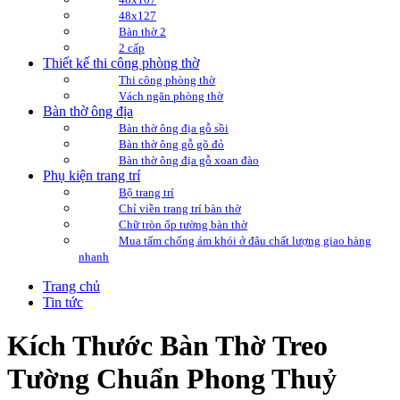
48x127
Bàn thờ 2
2 cấp
Thiết kế thi công phòng thờ
Thi công phòng thờ
Vách ngăn phòng thờ
Bàn thờ ông địa
Bàn thờ ông địa gỗ sồi
Bàn thờ ông gỗ gõ đỏ
Bàn thờ ông địa gỗ xoan đào
Phụ kiện trang trí
Bộ trang trí
Chỉ viền trang trí bàn thờ
Chữ tròn ốp tường bàn thờ
Mua tấm chống ám khói ở đâu chất lượng giao hàng
nhanh
Trang chủ
Tin tức
Kích Thước Bàn Thờ Treo
Tường Chuẩn Phong Thuỷ