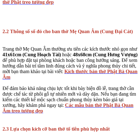
thờ Phật treo tường đẹp
2.2 Thông số số đỏ cho ban thờ Mẹ Quan Âm (Cung Đại Cát)
Trang thờ Mẹ Quan Âm thường ưu tiên các kích thước nhỏ gọn như
41x61cm (Cung Hoạch Tài)
hoặc
48x68cm (Cung Hưng Vượng)
để phù hợp đặt tại phòng khách hoặc ban công hướng sáng. Để xem
hướng dẫn bài trí tâm linh đúng cách và ý nghĩa phong thủy chi tiết,
mời bạn tham khảo tại bài viết:
Kích thước bàn thờ Phật Bà Quan
Âm
Để đảm bảo khả năng chịu lực tốt khi bày biện đồ lễ, trang thờ cần
được chế tác từ phôi gỗ tự nhiên mới và dày dặn. Nếu bạn đang tìm
kiếm các thiết kế mộc sạch chuẩn phong thủy kèm báo giá tại
xưởng, hãy khám phá ngay tại:
Các mẫu bàn thờ Phật Bà Quan
Âm treo tường đẹp
2.3 Lựa chọn kích cỡ ban thờ tổ tiên phù hợp nhất