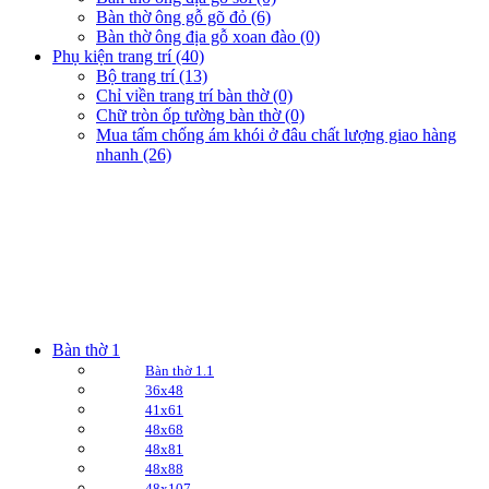
Bàn thờ ông gỗ gõ đỏ (6)
Bàn thờ ông địa gỗ xoan đào (0)
Phụ kiện trang trí (40)
Bộ trang trí (13)
Chỉ viền trang trí bàn thờ (0)
Chữ tròn ốp tường bàn thờ (0)
Mua tấm chống ám khói ở đâu chất lượng giao hàng
nhanh (26)
Bàn thờ 1
Bàn thờ 1.1
36x48
41x61
48x68
48x81
48x88
48x107