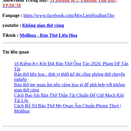
Showroom Trưng Bày:
51 Đường số 2, Phường Thủ Đức,
TP.HCM
Fanpage :
https://www.facebook.com/MocLienHoaBanTho
youtube :
Không gian thờ cúng
Tiktok :
Molihoa - Bàn Thờ Liên Hoa
Tin liên quan
10 Kiêng Kỵ Khi Đặt Bàn Thờ Ông Táo 2026: Phạm Dễ Tán
Tài
Bàn thờ liên hoa - đơn vị thiết kế thi công phòng thờ chuyên
nghiệp
Bàn thờ mẹ quan âm nên cúng hoa gì để phù hợp với không
gian thờ cúng
Cách Bao Sái Bàn Thờ Thần Tài Chuẩn Để Giữ Mạch Khí
Tài Lộc
Cách Bố Trí Bàn Thờ Mẹ Quan Âm Chuẩn Phong Thuỷ |
Molihoa