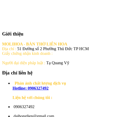
[ 51 Đường số 2 Phường Thủ Đức TP HCM ] Thủ Đức-Tp. Hồ Chí
Minh
Hotline: 0906327492
Giới thiệu
MOLIHOA - BÀN THỜ LIÊN HOA
Địa chỉ :
51 Đường số 2 Phường Thủ Đức TP HCM
Giấy chứng nhận kinh doanh :
Người đại diện pháp luật :
Tạ Quang Vỹ
Địa chỉ liên hệ
Phản ánh chất lượng dịch vụ
Hotline: 0906327492
Liện hệ với chúng tôi :
0906327492
daihonglien@gmail.com