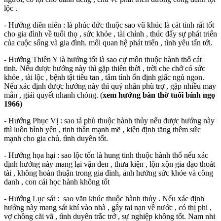
lộc .
- Hướng diên niên : là phúc đức thuộc sao vũ khúc là cát tinh rất tốt
cho gia đình về tuổi thọ , sức khỏe , tài chính , thúc đẩy sự phát triển
của cuộc sống và gia đình. mối quan hệ phát triển , tình yêu tấn tới.
- Hướng Thiên Y là hướng tốt là sao cự môn thuộc hành thổ cát
tinh. Nếu được hướng này thì gặp thiên thời , trời che chở có sức
khỏe , tài lộc , bệnh tật tiêu tan , tâm tính ổn định giấc ngủ ngon.
Nếu xác định được hướng này thì quý nhân phù trợ , gặp nhiều may
mắn , giải quyết nhanh chóng. (
xem hướng bàn thờ tuổi bính ngọ
1966)
- Hướng Phục Vị : sao tả phù thuộc hành thủy nếu được hướng này
thì luôn bình yên , tinh thần mạnh mẽ , kiên định tăng thêm sức
mạnh cho gia chủ. tình duyên tốt.
- Hướng họa hại : sao lộc tốn là hung tinh thuộc hành thổ nếu xác
định hướng này mang lại vận đen , thưa kiện , lộn xộn gia đạo thoát
tài , không hoàn thuận trong gia đình, ảnh hưởng sức khỏe và công
danh , con cái học hành không tốt
- Hướng Lục sát : sao văn khúc thuộc hành thủy . Nếu xác định
hướng này mang sát khí vào nhà , gây tai nạn về nước , có thị phi ,
vợ chồng cãi vã , tình duyên trắc trở , sự nghiệp không tốt. Nam nhi