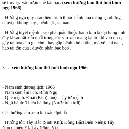
sẽ trụy lạc vào rượu chè bài bạc. (
xem hướng bàn thờ tuổi bính
ngọ 1966)
- Hướng ngũ quỷ : sao liêm trinh thuộc hành hỏa mang lại những
chuyện không hay , bệnh tật , tai nạn
- Hướng tuyệt mệnh : sao phá quận thuộc hành kim là đại hung tinh
đây là sao rất xấu nhất trong các sao xấu mang lại tử khí vào nhà ,
gây tai họa cho gia chủ , hay gặp bệnh khó chữa , mổ xẻ , tai nạn ,
hao tài tốn của , duyên phận bạc bẻo .
3 .
xem hướng bàn thờ tuổi bính ngọ 1966
- Năm sinh dương lịch: 1966
- Năm sinh âm lịch: Bính Ngọ
- Quẻ mệnh: Đoài (Kim) thuộc Tây tứ mệnh
- Ngũ hành: Thiên hà thủy (Nước trên trời)
Các hướng cần xem khi xác định là
- Hướng tốt: Tây Bắc (Sinh Khí); Đông Bắc(Diên Niên); Tây
Nam(Thiên Y); Tây (Phục Vị)