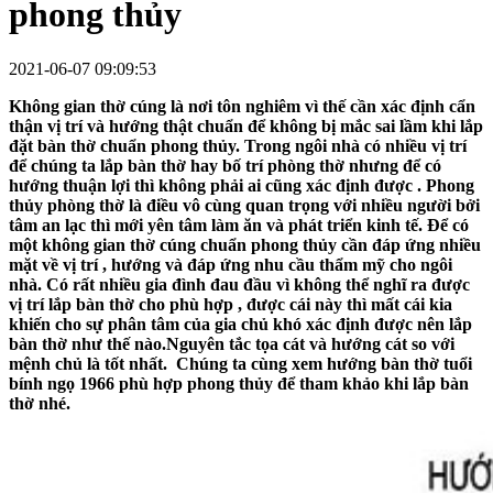
phong thủy
2021-06-07 09:09:53
Không gian thờ cúng là nơi tôn nghiêm vì thế cần xác định cẩn
thận vị trí và hướng thật chuẩn để không bị mắc sai lầm khi lắp
đặt bàn thờ chuẩn phong thủy. Trong ngôi nhà có nhiều vị trí
để chúng ta lắp bàn thờ hay bố trí phòng thờ nhưng để có
hướng thuận lợi thì không phải ai cũng xác định được . Phong
thủy phòng thờ là điều vô cùng quan trọng với nhiều người bởi
tâm an lạc thì mới yên tâm làm ăn và phát triển kinh tế. Để có
một không gian thờ cúng chuẩn phong thủy cần đáp ứng nhiều
mặt về vị trí , hướng và đáp ứng nhu cầu thẩm mỹ cho ngôi
nhà. Có rất nhiều gia đình đau đầu vì không thể nghĩ ra được
vị trí lắp bàn thờ cho phù hợp , được cái này thì mất cái kia
khiến cho sự phân tâm của gia chủ khó xác định được nên lắp
bàn thờ như thế nào.Nguyên tắc tọa cát và hướng cát so với
mệnh chủ là tốt nhất. Chúng ta cùng
xem hướng bàn thờ tuổi
bính ngọ 1966
phù hợp phong thủy để tham khảo khi lắp bàn
thờ nhé.