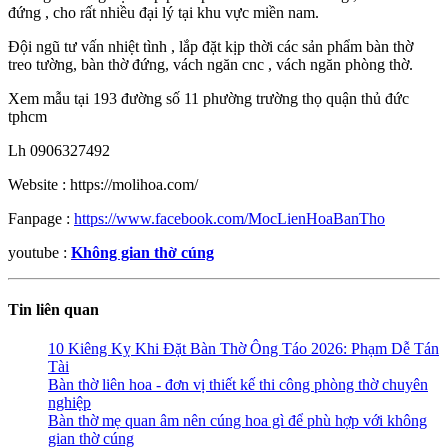
đứng , cho rất nhiều đại lý tại khu vực miền nam.
Đội ngũ tư vấn nhiệt tình , lắp đặt kịp thời các sản phẩm bàn thờ
treo tường, bàn thờ đứng, vách ngăn cnc , vách ngăn phòng thờ.
Xem mẫu tại 193 đường số 11 phường trường thọ quận thủ đức
tphcm
Lh 0906327492
Website : https://molihoa.com/
Fanpage :
https://www.facebook.com/MocLienHoaBanTho
youtube :
Không gian thờ cúng
Tin liên quan
10 Kiêng Kỵ Khi Đặt Bàn Thờ Ông Táo 2026: Phạm Dễ Tán
Tài
Bàn thờ liên hoa - đơn vị thiết kế thi công phòng thờ chuyên
nghiệp
Bàn thờ mẹ quan âm nên cúng hoa gì để phù hợp với không
gian thờ cúng