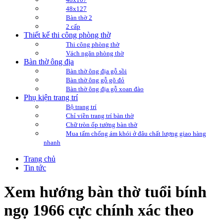
48x127
Bàn thờ 2
2 cấp
Thiết kế thi công phòng thờ
Thi công phòng thờ
Vách ngăn phòng thờ
Bàn thờ ông địa
Bàn thờ ông địa gỗ sồi
Bàn thờ ông gỗ gõ đỏ
Bàn thờ ông địa gỗ xoan đào
Phụ kiện trang trí
Bộ trang trí
Chỉ viền trang trí bàn thờ
Chữ tròn ốp tường bàn thờ
Mua tấm chống ám khói ở đâu chất lượng giao hàng
nhanh
Trang chủ
Tin tức
Xem hướng bàn thờ tuổi bính
ngọ 1966 cực chính xác theo