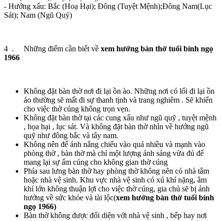
- Hướng xấu: Bắc (Hoạ Hại); Đông (Tuyệt Mệnh);Đông Nam(Lục
Sát); Nam (Ngũ Quỷ)
4 . Những điểm cần biết về
xem hướng bàn thờ tuổi bính ngọ
1966
Không đặt bàn thờ nơi đi lại ồn ào. Những nơi có lối đi lại ồn
áo thường sẽ mất đi sự thanh tịnh và trang nghiêm . Sẽ khiến
cho việc thờ cúng không trọn vẹn.
Không đặt bàn thờ tại các cung xấu như ngũ quỹ , tuyệt mệnh
, họa hại , lục sát. Và không đặt bàn thờ nhìn về hướng ngũ
quỹ như đông bắc và tây nam.
Không nên để ánh nắng chiếu vào quá nhiều và mạnh vào
phòng thờ , bàn thờ mà chỉ một lượng ánh sáng vừa đủ để
mang lại sự ấm cúng cho không gian thờ cúng
Phía sau lưng bàn thờ hay phòng thờ không nên có nhà tắm
hoặc nhà vệ sinh. Khu vực nhà vệ sinh có xú khí nặng, âm
khí lớn không thuận lợi cho việc thờ cúng, gia chủ sẽ bị ảnh
hưởng về sức khỏe và tài lộc(
xem hướng bàn thờ tuổi bính
ngọ 1966)
Bàn thờ không được đối diện với nhà vệ sinh , bếp hay nơi