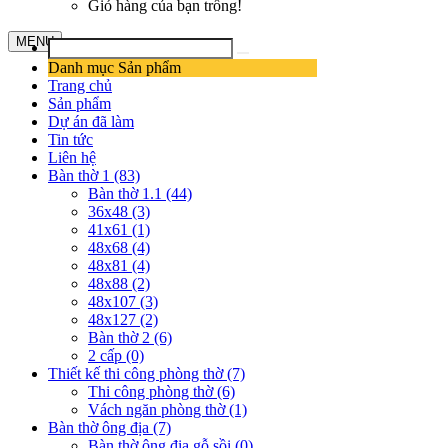
Giỏ hàng của bạn trống!
MENU
Danh mục Sản phẩm
Trang chủ
Sản phẩm
Dự án đã làm
Tin tức
Liên hệ
Bàn thờ 1 (83)
Bàn thờ 1.1 (44)
36x48 (3)
41x61 (1)
48x68 (4)
48x81 (4)
48x88 (2)
48x107 (3)
48x127 (2)
Bàn thờ 2 (6)
2 cấp (0)
Thiết kế thi công phòng thờ (7)
Thi công phòng thờ (6)
Vách ngăn phòng thờ (1)
Bàn thờ ông địa (7)
Bàn thờ ông địa gỗ sồi (0)