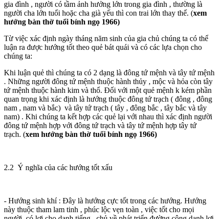
gia đình , người có tầm ảnh hưởng lớn trong gia đình , thường là
người cha lớn tuổi hoặc cha già yếu thì con trai lớn thay thế. (
xem
hướng bàn thờ tuổi bính ngọ 1966)
Từ việc xác định ngày tháng năm sinh của gia chủ chúng ta có thể
luận ra được hướng tốt theo quẻ bát quái và có các lựa chọn cho
chúng ta:
Khi luận quẻ thì chúng ta có 2 dạng là đông tứ mệnh và tây tứ mệnh
. Những người đông tứ mệnh thuộc hành thủy , mộc và hỏa còn tây
tứ mệnh thuộc hành kim và thổ. Đối với một quẻ mệnh k kém phần
quan trọng khi xác định là hướng thuộc đông tứ trạch ( đông , đông
nam , nam và bắc) và tây tứ trạch ( tây , đông bắc , tây bắc và tây
nam) . Khi chúng ta kết hợp các quẻ lại với nhau thì xác định người
đông tứ mệnh hợp với đông tứ trạch và tây tứ mệnh hợp tây tứ
trạch. (
xem hướng bàn thờ tuổi bính ngọ 1966)
2.2 Ý nghĩa của các hướng tốt xấu
- Hướng sinh khí : Đây là hướng cực tốt trong các hướng. Hướng
này thuộc tham lam tinh , phúc lộc vẹn toàn , việc tốt cho mọi
người, có lợi cho danh tiếng , chủ về phát triển đường công danh lợi