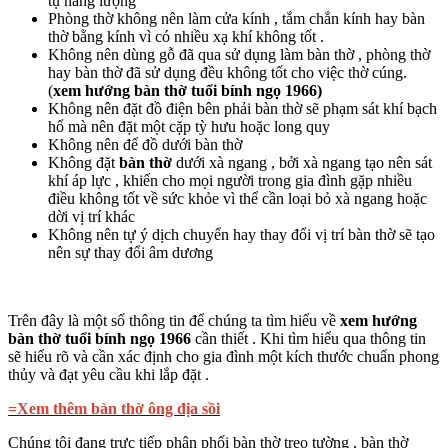
tụ năng lượng
Phòng thờ không nên làm cửa kính , tắm chắn kính hay bàn
thờ bằng kính vì có nhiều xạ khí không tốt .
Không nên dùng gỗ đã qua sử dụng làm bàn thờ , phòng thờ
hay bàn thờ đã sử dụng đều không tốt cho việc thờ cúng.
(
xem hướng bàn thờ tuổi bính ngọ 1966)
Không nên đặt đồ điện bên phải bàn thờ sẽ phạm sát khí bạch
hổ mà nên đặt một cặp tỳ hưu hoặc long quy
Không nên để đồ dưới bàn thờ
Không đặt
bàn thờ
dưới xà ngang , bởi xà ngang tạo nên sát
khí áp lực , khiến cho mọi người trong gia đình gặp nhiều
điều không tốt về sức khỏe vì thể cần loại bỏ xà ngang hoặc
dời vị trí khác
Không nên tự ý dịch chuyển hay thay đổi vị trí bàn thờ sẽ tạo
nên sự thay đổi âm dương
Trên đây là một số thông tin để chúng ta tìm hiểu về
xem hướng
bàn thờ tuổi bính ngọ 1966
cần thiết . Khi tìm hiểu qua thông tin
sẽ hiểu rõ và cần xác định cho gia đình một kích thước chuẩn phong
thủy và đạt yêu cầu khi lắp đặt .
=Xem thêm bàn thờ ông địa sồi
Chúng tôi đang trực tiếp phân phối bàn thờ treo tường , bàn thờ