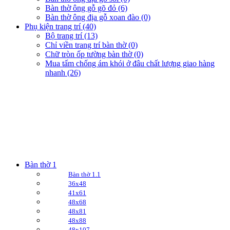
Bàn thờ ông gỗ gõ đỏ (6)
Bàn thờ ông địa gỗ xoan đào (0)
Phụ kiện trang trí (40)
Bộ trang trí (13)
Chỉ viền trang trí bàn thờ (0)
Chữ tròn ốp tường bàn thờ (0)
Mua tấm chống ám khói ở đâu chất lượng giao hàng
nhanh (26)
Bàn thờ 1
Bàn thờ 1.1
36x48
41x61
48x68
48x81
48x88
48x107