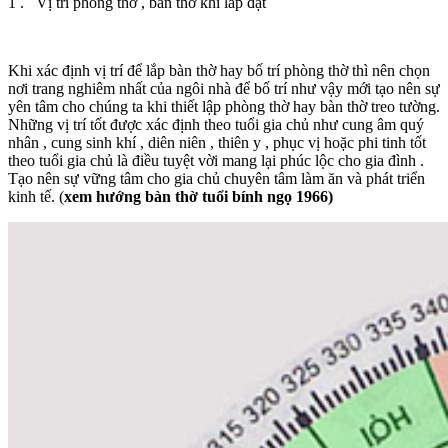
1 . Vị trí phòng thờ , bàn thờ khi lắp đặt
Khi xác định vị trí để lắp bàn thờ hay bố trí phòng thờ thì nên chọn
nơi trang nghiêm nhất của ngôi nhà để bố trí như vậy mới tạo nên sự
yên tâm cho chúng ta khi thiết lập phòng thờ hay bàn thờ treo tường.
Những vị trí tốt được xác định theo tuổi gia chủ như cung âm quý
nhân , cung sinh khí , diên niên , thiên y , phục vị hoặc phi tinh tốt
theo tuổi gia chủ là điều tuyệt vời mang lại phúc lộc cho gia đình .
Tạo nên sự vững tâm cho gia chủ chuyên tâm làm ăn và phát triển
kinh tế. (
xem hướng bàn thờ tuổi bính ngọ 1966)