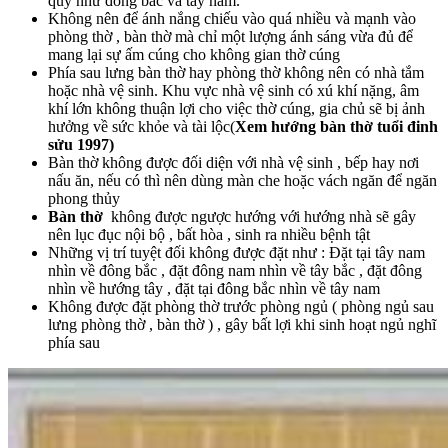
quỹ như đông bắc và tây nam.
Không nên để ánh nắng chiếu vào quá nhiều và mạnh vào
phòng thờ , bàn thờ mà chỉ một lượng ánh sáng vừa đủ để
mang lại sự ấm cúng cho không gian thờ cúng
Phía sau lưng bàn thờ hay phòng thờ không nên có nhà tắm
hoặc nhà vệ sinh. Khu vực nhà vệ sinh có xú khí nặng, âm
khí lớn không thuận lợi cho việc thờ cúng, gia chủ sẽ bị ảnh
hưởng về sức khỏe và tài lộc(
Xem hướng bàn thờ tuổi đinh
sửu 1997)
Bàn thờ không được đối diện với nhà vệ sinh , bếp hay nơi
nấu ăn, nếu có thì nên dùng màn che hoặc vách ngăn để ngăn
phong thủy
Bàn thờ
không được ngược hướng với hướng nhà sẽ gây
nên lục đục nội bộ , bất hòa , sinh ra nhiều bệnh tật
Những vị trí tuyệt đối không được đặt như : Đặt tại tây nam
nhìn về đông bắc , đặt đông nam nhìn về tây bắc , đặt đông
nhìn về hướng tây , đặt tại đông bắc nhìn về tây nam
Không được đặt phòng thờ trước phòng ngủ ( phòng ngủ sau
lưng phòng thờ , bàn thờ ) , gây bất lợi khi sinh hoạt ngủ nghĩ
phía sau