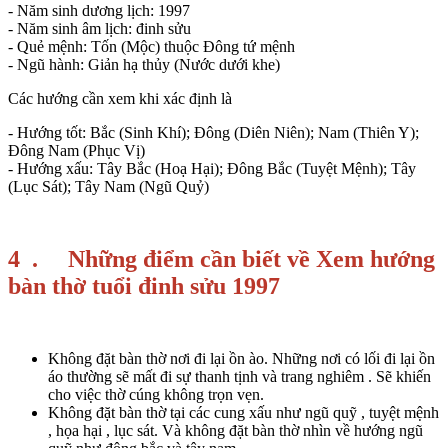
- Năm sinh dương lịch: 1997
- Năm sinh âm lịch: đinh sửu
- Quẻ mệnh: Tốn (Mộc) thuộc Đông tứ mệnh
- Ngũ hành: Giản hạ thủy (Nước dưới khe)
Các hướng cần xem khi xác định là
- Hướng tốt: Bắc (Sinh Khí); Đông (Diên Niên); Nam (Thiên Y);
Đông Nam (Phục Vị)
- Hướng xấu: Tây Bắc (Hoạ Hại); Đông Bắc (Tuyệt Mệnh); Tây
(Lục Sát); Tây Nam (Ngũ Quỷ)
4 . Những điểm cần biết về Xem hướng
bàn thờ tuổi đinh sửu 1997
Không đặt bàn thờ nơi đi lại ồn ào. Những nơi có lối đi lại ồn
áo thường sẽ mất đi sự thanh tịnh và trang nghiêm . Sẽ khiến
cho việc thờ cúng không trọn vẹn.
Không đặt bàn thờ tại các cung xấu như ngũ quỹ , tuyệt mệnh
, họa hại , lục sát. Và không đặt bàn thờ nhìn về hướng ngũ