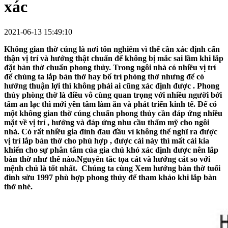
xác
2021-06-13 15:49:10
Không gian thờ cúng là nơi tôn nghiêm vì thế cần xác định cẩn
thận vị trí và hướng thật chuẩn để không bị mắc sai lầm khi lắp
đặt bàn thờ chuẩn phong thủy. Trong ngôi nhà có nhiều vị trí
để chúng ta lắp bàn thờ hay bố trí phòng thờ nhưng để có
hướng thuận lợi thì không phải ai cũng xác định được . Phong
thủy phòng thờ là điều vô cùng quan trọng với nhiều người bởi
tâm an lạc thì mới yên tâm làm ăn và phát triển kinh tế. Để có
một không gian thờ cúng chuẩn phong thủy cần đáp ứng nhiều
mặt về vị trí , hướng và đáp ứng nhu cầu thẩm mỹ cho ngôi
nhà. Có rất nhiều gia đình đau đầu vì không thể nghĩ ra được
vị trí lắp bàn thờ cho phù hợp , được cái này thì mất cái kia
khiến cho sự phân tâm của gia chủ khó xác định được nên lắp
bàn thờ như thế nào.Nguyên tắc tọa cát và hướng cát so với
mệnh chủ là tốt nhất. Chúng ta cùng
Xem hướng bàn thờ tuổi
đinh sửu 1997
phù hợp phong thủy để tham khảo khi lắp bàn
thờ nhé.