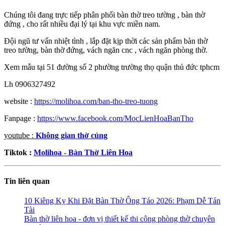
Chúng tôi đang trực tiếp phân phối bàn thờ treo tường , bàn thờ
đứng , cho rất nhiều đại lý tại khu vực miền nam.
Đội ngũ tư vấn nhiệt tình , lắp đặt kịp thời các sản phẩm bàn thờ
treo tường, bàn thờ đứng, vách ngăn cnc , vách ngăn phòng thờ.
Xem mẫu tại 51 đường số 2 phường trường thọ quận thủ đức tphcm
Lh 0906327492
website :
https://molihoa.com/ban-tho-treo-tuong
Fanpage :
https://www.facebook.com/MocLienHoaBanTho
youtube :
Không gian thờ cúng
Tiktok :
Molihoa - Bàn Thờ Liên Hoa
Tin liên quan
10 Kiêng Kỵ Khi Đặt Bàn Thờ Ông Táo 2026: Phạm Dễ Tán
Tài
Bàn thờ liên hoa - đơn vị thiết kế thi công phòng thờ chuyên