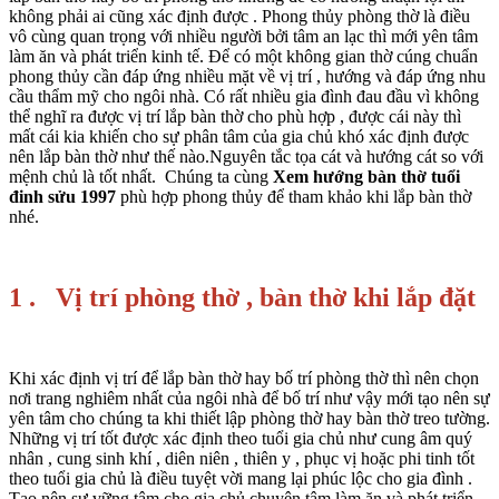
không phải ai cũng xác định được . Phong thủy phòng thờ là điều
vô cùng quan trọng với nhiều người bởi tâm an lạc thì mới yên tâm
làm ăn và phát triển kinh tế. Để có một không gian thờ cúng chuẩn
phong thủy cần đáp ứng nhiều mặt về vị trí , hướng và đáp ứng nhu
cầu thẩm mỹ cho ngôi nhà. Có rất nhiều gia đình đau đầu vì không
thể nghĩ ra được vị trí lắp bàn thờ cho phù hợp , được cái này thì
mất cái kia khiến cho sự phân tâm của gia chủ khó xác định được
nên lắp bàn thờ như thế nào.Nguyên tắc tọa cát và hướng cát so với
mệnh chủ là tốt nhất. Chúng ta cùng
Xem hướng bàn thờ tuổi
đinh sửu 1997
phù hợp phong thủy để tham khảo khi lắp bàn thờ
nhé.
1 . Vị trí phòng thờ , bàn thờ khi lắp đặt
Khi xác định vị trí để lắp bàn thờ hay bố trí phòng thờ thì nên chọn
nơi trang nghiêm nhất của ngôi nhà để bố trí như vậy mới tạo nên sự
yên tâm cho chúng ta khi thiết lập phòng thờ hay bàn thờ treo tường.
Những vị trí tốt được xác định theo tuổi gia chủ như cung âm quý
nhân , cung sinh khí , diên niên , thiên y , phục vị hoặc phi tinh tốt
theo tuổi gia chủ là điều tuyệt vời mang lại phúc lộc cho gia đình .
Tạo nên sự vững tâm cho gia chủ chuyên tâm làm ăn và phát triển