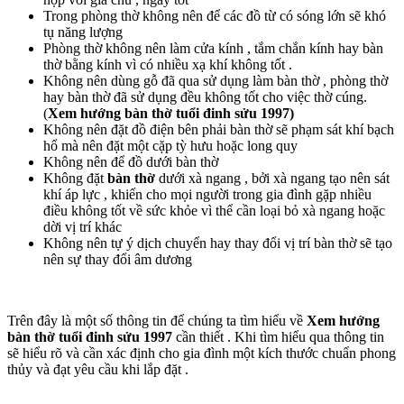
Trong phòng thờ không nên để các đồ từ có sóng lớn sẽ khó
tụ năng lượng
Phòng thờ không nên làm cửa kính , tắm chắn kính hay bàn
thờ bằng kính vì có nhiều xạ khí không tốt .
Không nên dùng gỗ đã qua sử dụng làm bàn thờ , phòng thờ
hay bàn thờ đã sử dụng đều không tốt cho việc thờ cúng.
(
Xem hướng bàn thờ tuổi đinh sửu 1997)
Không nên đặt đồ điện bên phải bàn thờ sẽ phạm sát khí bạch
hổ mà nên đặt một cặp tỳ hưu hoặc long quy
Không nên để đồ dưới bàn thờ
Không đặt
bàn thờ
dưới xà ngang , bởi xà ngang tạo nên sát
khí áp lực , khiến cho mọi người trong gia đình gặp nhiều
điều không tốt về sức khỏe vì thể cần loại bỏ xà ngang hoặc
dời vị trí khác
Không nên tự ý dịch chuyển hay thay đổi vị trí bàn thờ sẽ tạo
nên sự thay đổi âm dương
Trên đây là một số thông tin để chúng ta tìm hiểu về
Xem hướng
bàn thờ tuổi đinh sửu 1997
cần thiết . Khi tìm hiểu qua thông tin
sẽ hiểu rõ và cần xác định cho gia đình một kích thước chuẩn phong
thủy và đạt yêu cầu khi lắp đặt .