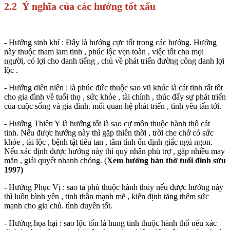
2.2 Ý nghĩa của các hướng tốt xấu
- Hướng sinh khí : Đây là hướng cực tốt trong các hướng. Hướng
này thuộc tham lam tinh , phúc lộc vẹn toàn , việc tốt cho mọi
người, có lợi cho danh tiếng , chủ về phát triển đường công danh lợi
lộc .
- Hướng diên niên : là phúc đức thuộc sao vũ khúc là cát tinh rất tốt
cho gia đình về tuổi thọ , sức khỏe , tài chính , thúc đẩy sự phát triển
của cuộc sống và gia đình. mối quan hệ phát triển , tình yêu tấn tới.
- Hướng Thiên Y là hướng tốt là sao cự môn thuộc hành thổ cát
tinh. Nếu được hướng này thì gặp thiên thời , trời che chở có sức
khỏe , tài lộc , bệnh tật tiêu tan , tâm tính ổn định giấc ngủ ngon.
Nếu xác định được hướng này thì quý nhân phù trợ , gặp nhiều may
mắn , giải quyết nhanh chóng. (
Xem hướng bàn thờ tuổi đinh sửu
1997)
- Hướng Phục Vị : sao tả phù thuộc hành thủy nếu được hướng này
thì luôn bình yên , tinh thần mạnh mẽ , kiên định tăng thêm sức
mạnh cho gia chủ. tình duyên tốt.
- Hướng họa hại : sao lộc tốn là hung tinh thuộc hành thổ nếu xác