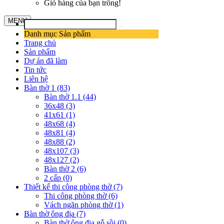
Giỏ hàng của bạn trống!
MENU
Danh mục Sản phẩm
Trang chủ
Sản phẩm
Dự án đã làm
Tin tức
Liên hệ
Bàn thờ 1 (83)
Bàn thờ 1.1 (44)
36x48 (3)
41x61 (1)
48x68 (4)
48x81 (4)
48x88 (2)
48x107 (3)
48x127 (2)
Bàn thờ 2 (6)
2 cấp (0)
Thiết kế thi công phòng thờ (7)
Thi công phòng thờ (6)
Vách ngăn phòng thờ (1)
Bàn thờ ông địa (7)
Bàn thờ ông địa gỗ sồi (0)