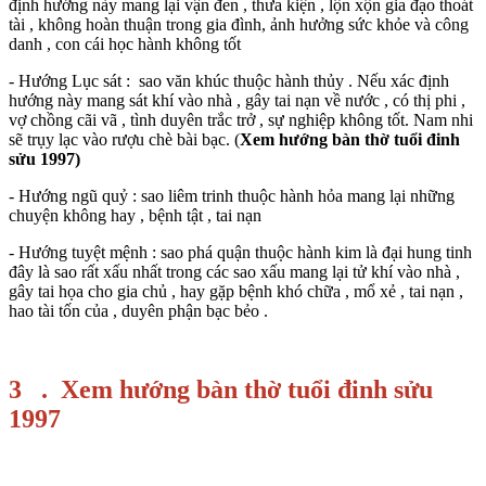
định hướng này mang lại vận đen , thưa kiện , lộn xộn gia đạo thoát
tài , không hoàn thuận trong gia đình, ảnh hưởng sức khỏe và công
danh , con cái học hành không tốt
- Hướng Lục sát : sao văn khúc thuộc hành thủy . Nếu xác định
hướng này mang sát khí vào nhà , gây tai nạn về nước , có thị phi ,
vợ chồng cãi vã , tình duyên trắc trở , sự nghiệp không tốt. Nam nhi
sẽ trụy lạc vào rượu chè bài bạc. (
Xem hướng bàn thờ tuổi đinh
sửu 1997)
- Hướng ngũ quỷ : sao liêm trinh thuộc hành hỏa mang lại những
chuyện không hay , bệnh tật , tai nạn
- Hướng tuyệt mệnh : sao phá quận thuộc hành kim là đại hung tinh
đây là sao rất xấu nhất trong các sao xấu mang lại tử khí vào nhà ,
gây tai họa cho gia chủ , hay gặp bệnh khó chữa , mổ xẻ , tai nạn ,
hao tài tốn của , duyên phận bạc bẻo .
3 . Xem hướng bàn thờ tuổi đinh sửu
1997