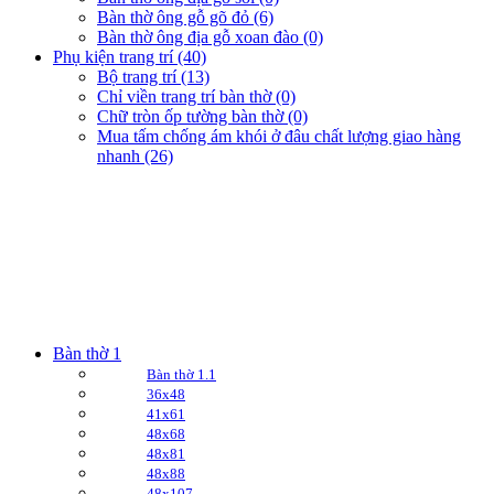
Bàn thờ ông gỗ gõ đỏ (6)
Bàn thờ ông địa gỗ xoan đào (0)
Phụ kiện trang trí (40)
Bộ trang trí (13)
Chỉ viền trang trí bàn thờ (0)
Chữ tròn ốp tường bàn thờ (0)
Mua tấm chống ám khói ở đâu chất lượng giao hàng
nhanh (26)
Bàn thờ 1
Bàn thờ 1.1
36x48
41x61
48x68
48x81
48x88
48x107