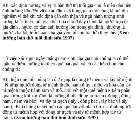
Khi xác định hướng và vị trí bàn thờ thì tuổi gia chủ là điều đầu tiên
ảnh hưởng lớn đến việc xác định . Không gian thờ cúng là nơi tôn
nghiêm vì thế khi xác định cần cẩn thận về ngũ hành tương sinh
tương khắc theo tuổi gia chủ. Gia chủ ở đây chính là người trụ cột
gia đình , người có tầm ảnh hưởng lớn trong gia đình , thường là
người cha lớn tuổi hoặc cha già yếu thì con trai lớn thay thế. (
Xem
hướng bàn thờ tuổi đinh sửu 1997)
Từ việc xác định ngày tháng năm sinh của gia chủ chúng ta có thể
luận ra được hướng tốt theo quẻ bát quái và có các lựa chọn cho
chúng ta:
Khi luận quẻ thì chúng ta có 2 dạng là đông tứ mệnh và tây tứ mệnh
. Những người đông tứ mệnh thuộc hành thủy , mộc và hỏa còn tây
tứ mệnh thuộc hành kim và thổ. Đối với một quẻ mệnh k kém phần
quan trọng khi xác định là hướng thuộc đông tứ trạch ( đông , đông
nam , nam và bắc) và tây tứ trạch ( tây , đông bắc , tây bắc và tây
nam) . Khi chúng ta kết hợp các quẻ lại với nhau thì xác định người
đông tứ mệnh hợp với đông tứ trạch và tây tứ mệnh hợp tây tứ
trạch. (
Xem hướng bàn thờ tuổi đinh sửu 1997)