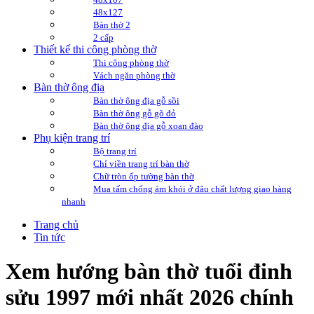
48x127
Bàn thờ 2
2 cấp
Thiết kế thi công phòng thờ
Thi công phòng thờ
Vách ngăn phòng thờ
Bàn thờ ông địa
Bàn thờ ông địa gỗ sồi
Bàn thờ ông gỗ gõ đỏ
Bàn thờ ông địa gỗ xoan đào
Phụ kiện trang trí
Bộ trang trí
Chỉ viền trang trí bàn thờ
Chữ tròn ốp tường bàn thờ
Mua tấm chống ám khói ở đâu chất lượng giao hàng
nhanh
Trang chủ
Tin tức
Xem hướng bàn thờ tuổi đinh
sửu 1997 mới nhất 2026 chính