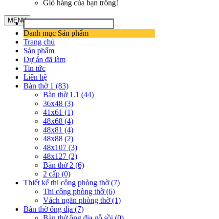
Giỏ hàng của bạn trống!
MENU
Danh mục Sản phẩm
Trang chủ
Sản phẩm
Dự án đã làm
Tin tức
Liên hệ
Bàn thờ 1 (83)
Bàn thờ 1.1 (44)
36x48 (3)
41x61 (1)
48x68 (4)
48x81 (4)
48x88 (2)
48x107 (3)
48x127 (2)
Bàn thờ 2 (6)
2 cấp (0)
Thiết kế thi công phòng thờ (7)
Thi công phòng thờ (6)
Vách ngăn phòng thờ (1)
Bàn thờ ông địa (7)
Bàn thờ ông địa gỗ sồi (0)