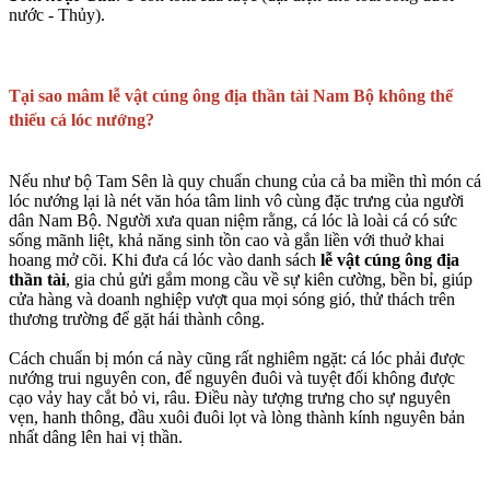
nước - Thủy).
Tại sao mâm lễ vật cúng ông địa thần tài Nam Bộ không thể
thiếu cá lóc nướng?
Nếu như bộ Tam Sên là quy chuẩn chung của cả ba miền thì món cá
lóc nướng lại là nét văn hóa tâm linh vô cùng đặc trưng của người
dân Nam Bộ. Người xưa quan niệm rằng, cá lóc là loài cá có sức
sống mãnh liệt, khả năng sinh tồn cao và gắn liền với thuở khai
hoang mở cõi. Khi đưa cá lóc vào danh sách
lễ vật cúng ông địa
thần tài
, gia chủ gửi gắm mong cầu về sự kiên cường, bền bỉ, giúp
cửa hàng và doanh nghiệp vượt qua mọi sóng gió, thử thách trên
thương trường để gặt hái thành công.
Cách chuẩn bị món cá này cũng rất nghiêm ngặt: cá lóc phải được
nướng trui nguyên con, để nguyên đuôi và tuyệt đối không được
cạo vảy hay cắt bỏ vi, râu. Điều này tượng trưng cho sự nguyên
vẹn, hanh thông, đầu xuôi đuôi lọt và lòng thành kính nguyên bản
nhất dâng lên hai vị thần.