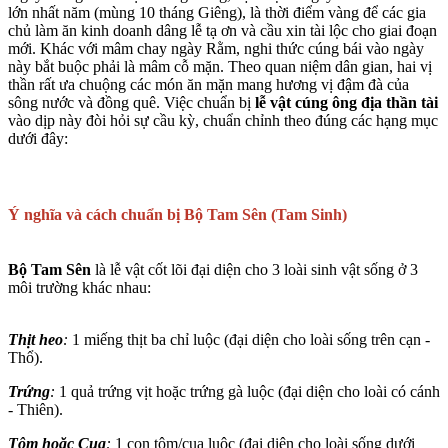
lớn nhất năm (mùng 10 tháng Giêng), là thời điểm vàng để các gia
chủ làm ăn kinh doanh dâng lễ tạ ơn và cầu xin tài lộc cho giai đoạn
mới. Khác với mâm chay ngày Rằm, nghi thức cúng bái vào ngày
này bắt buộc phải là mâm cỗ mặn. Theo quan niệm dân gian, hai vị
thần rất ưa chuộng các món ăn mặn mang hương vị đậm đà của
sông nước và đồng quê. Việc chuẩn bị
lễ vật cúng ông địa thần tài
vào dịp này đòi hỏi sự cầu kỳ, chuẩn chỉnh theo đúng các hạng mục
dưới đây:
Ý nghĩa và cách chuẩn bị Bộ Tam Sên (Tam Sinh)
Bộ Tam Sên
là lễ vật cốt lõi đại diện cho 3 loài sinh vật sống ở 3
môi trường khác nhau:
Thịt heo
:
1 miếng thịt ba chỉ luộc (đại diện cho loài sống trên cạn -
Thổ).
Trứng
:
1 quả trứng vịt hoặc trứng gà luộc (đại diện cho loài có cánh
- Thiên).
Tôm hoặc Cua
:
1 con tôm/cua luộc (đại diện cho loài sống dưới