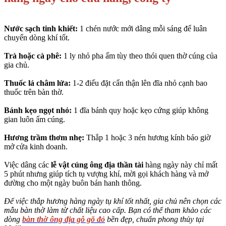
Nước sạch tinh khiết:
1 chén nước mới dâng mỗi sáng để luân
chuyển dòng khí tốt.
Trà hoặc cà phê:
1 ly nhỏ pha ấm tùy theo thói quen thờ cúng của
gia chủ.
Thuốc lá châm lửa:
1-2 điếu đặt cẩn thận lên đĩa nhỏ cạnh bao
thuốc trên bàn thờ.
Bánh kẹo ngọt nhỏ:
1 đĩa bánh quy hoặc kẹo cứng giúp không
gian luôn ấm cúng.
Hương trầm thơm nhẹ:
Thắp 1 hoặc 3 nén hương kính báo giờ
mở cửa kinh doanh.
Việc dâng các
lễ vật cúng ông địa thần tài
hàng ngày này chỉ mất
5 phút nhưng giúp tích tụ vượng khí, mời gọi khách hàng và mở
đường cho một ngày buôn bán hanh thông.
Để việc thắp hương hàng ngày tụ khí tốt nhất, gia chủ nên chọn các
mẫu bàn thờ làm từ chất liệu cao cấp. Bạn có thể tham khảo các
dòng
bàn thờ ông địa gỗ gõ đỏ
bền đẹp, chuẩn phong thủy tại