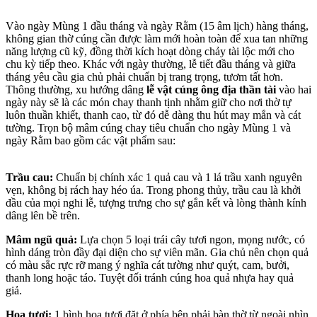
Vào ngày Mùng 1 đầu tháng và ngày Rằm (15 âm lịch) hàng tháng,
không gian thờ cúng cần được làm mới hoàn toàn để xua tan những
năng lượng cũ kỹ, đồng thời kích hoạt dòng chảy tài lộc mới cho
chu kỳ tiếp theo. Khác với ngày thường, lễ tiết đầu tháng và giữa
tháng yêu cầu gia chủ phải chuẩn bị trang trọng, tươm tất hơn.
Thông thường, xu hướng dâng
lễ vật cúng ông địa thần tài
vào hai
ngày này sẽ là các món chay thanh tịnh nhằm giữ cho nơi thờ tự
luôn thuần khiết, thanh cao, từ đó dễ dàng thu hút may mắn và cát
tường. Trọn bộ mâm cúng chay tiêu chuẩn cho ngày Mùng 1 và
ngày Rằm bao gồm các vật phẩm sau:
Trầu cau:
Chuẩn bị chính xác 1 quả cau và 1 lá trầu xanh nguyên
vẹn, không bị rách hay héo úa. Trong phong thủy, trầu cau là khởi
đầu của mọi nghi lễ, tượng trưng cho sự gắn kết và lòng thành kính
dâng lên bề trên.
Mâm ngũ quả:
Lựa chọn 5 loại trái cây tươi ngon, mọng nước, có
hình dáng tròn đầy đại diện cho sự viên mãn. Gia chủ nên chọn quả
có màu sắc rực rỡ mang ý nghĩa cát tường như quýt, cam, bưởi,
thanh long hoặc táo. Tuyệt đối tránh cúng hoa quả nhựa hay quả
giả.
Hoa tươi:
1 bình hoa tươi đặt ở phía bên phải bàn thờ từ ngoài nhìn