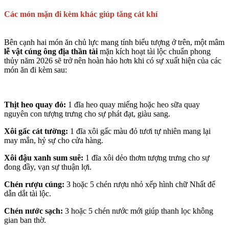
Các món mặn đi kèm khác giúp tăng cát khí
Bên cạnh hai món ăn chủ lực mang tính biểu tượng ở trên, một mâm
lễ vật cúng ông địa thần tài
mặn kích hoạt tài lộc chuẩn phong
thủy năm 2026 sẽ trở nên hoàn hảo hơn khi có sự xuất hiện của các
món ăn đi kèm sau:
Thịt heo quay đỏ:
1 đĩa heo quay miếng hoặc heo sữa quay
nguyên con tượng trưng cho sự phát đạt, giàu sang.
Xôi gấc cát tường:
1 đĩa xôi gấc màu đỏ tươi tự nhiên mang lại
may mắn, hỷ sự cho cửa hàng.
Xôi đậu xanh sum suê:
1 đĩa xôi dẻo thơm tượng trưng cho sự
đong đầy, vạn sự thuận lợi.
Chén rượu cúng:
3 hoặc 5 chén rượu nhỏ xếp hình chữ Nhất để
dẫn dắt tài lộc.
Chén nước sạch:
3 hoặc 5 chén nước mới giúp thanh lọc không
gian ban thờ.