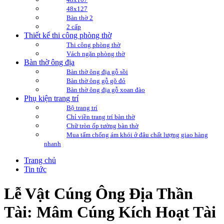
48x127
Bàn thờ 2
2 cấp
Thiết kế thi công phòng thờ
Thi công phòng thờ
Vách ngăn phòng thờ
Bàn thờ ông địa
Bàn thờ ông địa gỗ sồi
Bàn thờ ông gỗ gõ đỏ
Bàn thờ ông địa gỗ xoan đào
Phụ kiện trang trí
Bộ trang trí
Chỉ viền trang trí bàn thờ
Chữ tròn ốp tường bàn thờ
Mua tấm chống ám khói ở đâu chất lượng giao hàng
nhanh
Trang chủ
Tin tức
Lễ Vật Cúng Ông Địa Thần
Tài: Mâm Cúng Kích Hoạt Tài