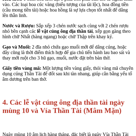
vào. Các loại hoa cúc vàng (biểu tượng của tài lộc), hoa đồng tiền
(cầu mong tiền tài) hoặc hoa hồng là sự lựa chọn tốt nhất để dâng
lên thần linh.
Nước và Rượu:
Sắp xếp 3 chén nước sạch cùng với 2 chén rượu
nhỏ bên cạnh các
lễ vật cúng ông địa thần tài
, xếp gọn gàng theo
hình chữ Nhất (hàng ngang) hoặc chữ Thập trên khay kỷ.
Gạo và Muối:
2 đĩa nhỏ chứa gạo muối mới để dâng cúng, hoặc
đây cũng là thời điểm thích hợp để gia chủ tiến hành lau bao sái và
thay mới ruột cho 3 hũ gạo, muối, nước đặt trên bàn thờ.
Giấy tiền vàng mã:
Một lượng tiền vàng giấy, thỏi vàng mã chuyên
dụng cúng Thần Tài để đốt sau khi tàn nhang, giúp cân bằng yếu tố
âm dương trên ban thờ.
4. Các lễ vật cúng ông địa thần tài ngày
mùng 10 và Vía Thần Tài (Mâm Mặn)
Ngày mùng 10 âm lịch hàng tháng, đặc biệt là ngày Vía Thần Tài