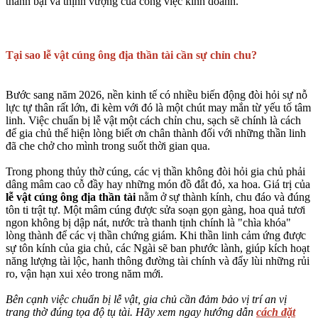
thành bại và thịnh vượng của công việc kinh doanh.
Tại sao lễ vật cúng ông địa thần tài cần sự chỉn chu?
Bước sang năm 2026, nền kinh tế có nhiều biến động đòi hỏi sự nỗ
lực tự thân rất lớn, đi kèm với đó là một chút may mắn từ yếu tố tâm
linh. Việc chuẩn bị
lễ vật
một cách chỉn chu, sạch sẽ chính là cách
để gia chủ thể hiện lòng biết ơn chân thành đối với những thần linh
đã che chở cho mình trong suốt thời gian qua.
Trong phong thủy thờ cúng, các vị thần không đòi hỏi gia chủ phải
dâng mâm cao cỗ đầy hay những món đồ đắt đỏ, xa hoa. Giá trị của
lễ vật cúng ông địa thần tài
nằm ở sự thành kính, chu đáo và đúng
tôn ti trật tự. Một mâm cúng được sửa soạn gọn gàng, hoa quả tươi
ngon không bị dập nát, nước trà thanh tịnh chính là "chìa khóa"
lòng thành để các vị thần chứng giám. Khi thần linh cảm ứng được
sự tôn kính của gia chủ, các Ngài sẽ ban phước lành, giúp kích hoạt
năng lượng tài lộc, hanh thông đường tài chính và đẩy lùi những rủi
ro, vận hạn xui xẻo trong năm mới.
Bên cạnh việc chuẩn bị lễ vật, gia chủ cần đảm bảo vị trí an vị
trang thờ đúng tọa độ tụ tài. Hãy xem ngay hướng dẫn
cách đặt