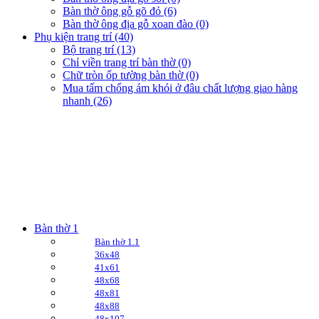
Bàn thờ ông gỗ gõ đỏ (6)
Bàn thờ ông địa gỗ xoan đào (0)
Phụ kiện trang trí (40)
Bộ trang trí (13)
Chỉ viền trang trí bàn thờ (0)
Chữ tròn ốp tường bàn thờ (0)
Mua tấm chống ám khói ở đâu chất lượng giao hàng
nhanh (26)
Bàn thờ 1
Bàn thờ 1.1
36x48
41x61
48x68
48x81
48x88
48x107