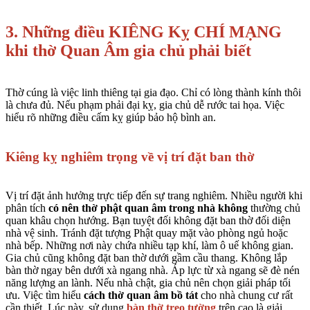
3. Những điều KIÊNG Kỵ CHÍ MẠNG
khi thờ Quan Âm gia chủ phải biết
Thờ cúng là việc linh thiêng tại gia đạo. Chỉ có lòng thành kính thôi
là chưa đủ. Nếu phạm phải đại kỵ, gia chủ dễ rước tai họa. Việc
hiểu rõ những điều cấm kỵ giúp bảo hộ bình an.
Kiêng kỵ nghiêm trọng về vị trí đặt ban thờ
Vị trí đặt ảnh hưởng trực tiếp đến sự trang nghiêm. Nhiều người khi
phân tích
có nên thờ phật quan âm trong nhà không
thường chủ
quan khâu chọn hướng. Bạn tuyệt đối không đặt ban thờ đối diện
nhà vệ sinh. Tránh đặt tượng Phật quay mặt vào phòng ngủ hoặc
nhà bếp. Những nơi này chứa nhiều tạp khí, làm ô uế không gian.
Gia chủ cũng không đặt ban thờ dưới gầm cầu thang. Không lắp
bàn thờ ngay bên dưới xà ngang nhà. Áp lực từ xà ngang sẽ đè nén
năng lượng an lành. Nếu nhà chật, gia chủ nên chọn giải pháp tối
ưu. Việc tìm hiểu
cách thờ quan âm bồ tát
cho nhà chung cư rất
cần thiết. Lúc này, sử dụng
bàn thờ treo tường
trên cao là giải