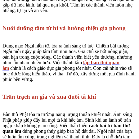
gặp dữ hóa lành, tai qua nạn khỏi. Tâm trí các thành viên luôn nhẹ
nhàng, tự tại và an yên.
Nuôi dưỡng tâm từ bi và hướng thiện gia phong
Dung mạo Ngài hiền từ, tỏa ra ánh sáng trí tuệ. Chiêm bái tượng
Ngài mỗi ngày giúp tâm tính nhu hòa. Gia chủ sẽ bớt nóng giận,
oán hận trong cuộc sống. Các thành viên biết yêu thương, nhường
nhịn lẫn nhau nhiều hơn. Việc thành tâm
lập bàn thờ quan
âm
chính là cách giáo dục gia phong tốt nhất. Con cái nhìn vào sẽ
học được lòng hiếu thảo, vị tha. Từ đó, xây dựng một gia đình hạnh
phúc bền vững.
Trấn trạch an gia và xua đuổi tà khí
Bàn thờ Phật tỏa ra trường năng lượng thuần khiết nhất. Ánh sáng
Phật pháp giúp đẩy lùi mọi tà khí hắc ám. Sinh khí an lành sẽ tràn
ngập khắp không gian sống. Việc thấu hiểu
cách bài trí bàn thờ
quan âm
đúng phong thủy giúp bảo hộ đất đai. Ngôi nhà của bạn
sẽ luôn ấm cúng, trang nghiêm và thanh tịnh. Đây là chỗ dựa tâm