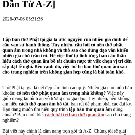
Dẫn Từ A-Z]
2026-07-06 05:31:36
Lập ban thờ Phật tại gia là ước nguyện của nhiều gia đình để
cầu vạn sự hanh thông. Tuy nhiên, câu hỏi
có nên thờ phật
quan âm trong nhà không
và thờ sao cho đúng đạo vẫn khiến
nhiều gia chủ trăn trở. Để việc thờ tự linh ứng, bạn cần thấu
hiểu
cách thờ quan âm bồ tát
chuẩn mực từ việc chọn vị trí đến
sắp đặt lễ nghi. Bên cạnh đó, việc bố trí
bàn thờ quan âm
sao
cho trang nghiêm trên không gian hẹp cũng là bài toán khó.
Thờ Phật tại gia là nét đẹp tâm linh cao quý. Nhiều gia chủ luôn băn
khoăn:
có nên thờ phật quan âm trong nhà không?
Việc này
giúp mang lại bình an vô lượng cho gia đạo. Tuy nhiên, nếu không
am hiểu
cách thờ quan âm bồ tát
, bạn rất dễ phạm phải các đại kỵ.
Bạn đang muốn tìm hiểu quy trình
lập bàn thờ quan âm
đúng
chuẩn? Bạn chưa biết
cách bài trí bàn thờ quan âm
sao cho trang
nghiêm?
Bài viết này chính là cẩm nang trọn gói từ A-Z. Chúng tôi sẽ giải