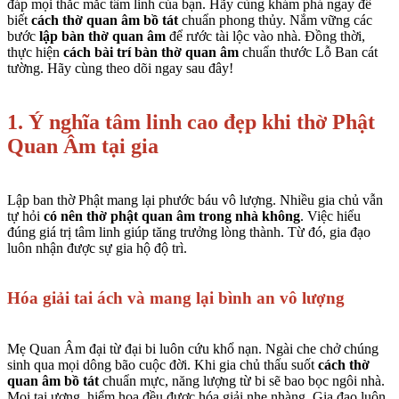
đáp mọi thắc mắc tâm linh của bạn. Hãy cùng khám phá ngay để
biết
cách thờ quan âm bồ tát
chuẩn phong thủy. Nắm vững các
bước
lập bàn thờ quan âm
để rước tài lộc vào nhà. Đồng thời,
thực hiện
cách bài trí bàn thờ quan âm
chuẩn thước Lỗ Ban cát
tường. Hãy cùng theo dõi ngay sau đây!
1. Ý nghĩa tâm linh cao đẹp khi thờ Phật
Quan Âm tại gia
Lập ban thờ Phật mang lại phước báu vô lượng. Nhiều gia chủ vẫn
tự hỏi
có nên thờ phật quan âm trong nhà không
. Việc hiểu
đúng giá trị tâm linh giúp tăng trưởng lòng thành. Từ đó, gia đạo
luôn nhận được sự gia hộ độ trì.
Hóa giải tai ách và mang lại bình an vô lượng
Mẹ Quan Âm đại từ đại bi luôn cứu khổ nạn. Ngài che chở chúng
sinh qua mọi dông bão cuộc đời. Khi gia chủ thấu suốt
cách thờ
quan âm bồ tát
chuẩn mực, năng lượng từ bi sẽ bao bọc ngôi nhà.
Mọi tai ương, hiểm họa đều được hóa giải nhẹ nhàng. Gia đạo luôn