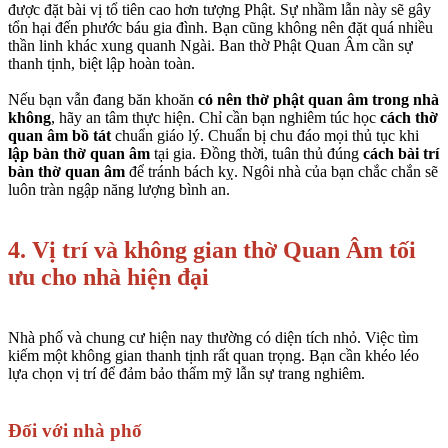
được đặt bài vị tổ tiên cao hơn tượng Phật. Sự nhầm lẫn này sẽ gây
tổn hại đến phước báu gia đình. Bạn cũng không nên đặt quá nhiều
thần linh khác xung quanh Ngài. Ban thờ Phật Quan Âm cần sự
thanh tịnh, biệt lập hoàn toàn.
Nếu bạn vẫn đang băn khoăn
có nên thờ phật quan âm trong nhà
không
, hãy an tâm thực hiện. Chỉ cần bạn nghiêm túc học
cách thờ
quan âm bồ tát
chuẩn giáo lý. Chuẩn bị chu đáo mọi thủ tục khi
lập bàn thờ quan âm
tại gia. Đồng thời, tuân thủ đúng
cách bài trí
bàn thờ quan âm
để tránh bách kỵ. Ngôi nhà của bạn chắc chắn sẽ
luôn tràn ngập năng lượng bình an.
4. Vị trí và không gian thờ Quan Âm tối
ưu cho nhà hiện đại
Nhà phố và chung cư hiện nay thường có diện tích nhỏ. Việc tìm
kiếm một không gian thanh tịnh rất quan trọng. Bạn cần khéo léo
lựa chọn vị trí để đảm bảo thẩm mỹ lẫn sự trang nghiêm.
Đối với nhà phố