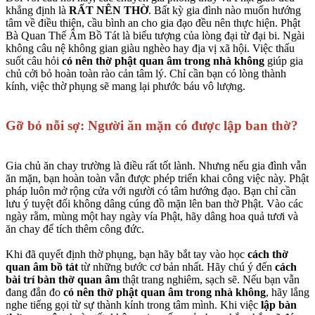
khẳng định là
RẤT NÊN THỜ
. Bất kỳ gia đình nào muốn hướng
tâm về điều thiện, cầu bình an cho gia đạo đều nên thực hiện. Phật
Bà Quan Thế Âm Bồ Tát là biểu tượng của lòng đại từ đại bi. Ngài
không câu nệ không gian giàu nghèo hay địa vị xã hội. Việc thấu
suốt câu hỏi
có nên thờ phật quan âm trong nhà không
giúp gia
chủ cởi bỏ hoàn toàn rào cản tâm lý. Chỉ cần bạn có lòng thành
kính, việc thờ phụng sẽ mang lại phước báu vô lượng.
Gỡ bỏ nỗi sợ: Người ăn mặn có được lập ban thờ?
Gia chủ ăn chay trường là điều rất tốt lành. Nhưng nếu gia đình vẫn
ăn mặn, bạn hoàn toàn vẫn được phép triển khai công việc này. Phật
pháp luôn mở rộng cửa với người có tâm hướng đạo. Bạn chỉ cần
lưu ý tuyệt đối không dâng cúng đồ mặn lên ban thờ Phật. Vào các
ngày rằm, mùng một hay ngày vía Phật, hãy dâng hoa quả tươi và
ăn chay để tích thêm công đức.
Khi đã quyết định thờ phụng, bạn hãy bắt tay vào học
cách thờ
quan âm bồ tát
từ những bước cơ bản nhất. Hãy chú ý đến
cách
bài trí bàn thờ quan âm
thật trang nghiêm, sạch sẽ. Nếu bạn vẫn
đang đắn đo
có nên thờ phật quan âm trong nhà không
, hãy lắng
nghe tiếng gọi từ sự thành kính trong tâm mình. Khi việc
lập bàn