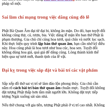
pháp số một.
Sai lầm chí mạng trong việc dâng cúng đồ lễ
Phật Bà Quan Âm đại từ đại bi, không ăn mặn. Do đó, bạn tuyệt đối
không cúng thịt, cá, rượu, bia. Việc dâng lễ mặn lên ban thờ Phật là
phạm thượng. Gia chủ chỉ cúng hoa tươi, quả chín và nước lọc sạch.
Khi thực hiện quy trình
lập bàn thờ quan âm
, bạn cần nhớ kỹ điều
này. Hoa cúng phải là hoa tươi như hoa cúc, hoa sen. Tuyệt đối
không dùng hoa giả, quả giả để dâng cúng. Lòng thành kính thể
hiện qua sự tươi mới, thanh tịnh của lễ vật.
Đại kỵ trong việc sắp đặt và bài trí các vật phẩm
Sắp xếp đồ thờ sai vị trí sẽ làm đảo lộn phong thủy. Gia chủ cần
nắm rõ
cách bài trí bàn thờ quan âm
chuẩn mực. Tuyệt đối không
đặt tượng Phật thấp hơn tầm mắt người lớn. Không đặt trực tiếp
tượng Ngài xuống sát sàn nhà.
Nếu thờ chung với gia tiên, tượng Phật phải ở vị trí cao nhất. Không