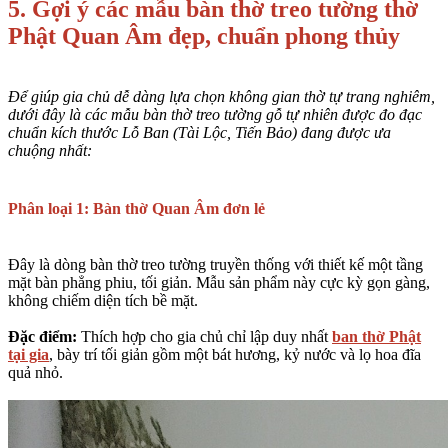
5. Gợi ý các mẫu bàn thờ treo tường thờ
Phật Quan Âm đẹp, chuẩn phong thủy
Để giúp gia chủ dễ dàng lựa chọn không gian thờ tự trang nghiêm,
dưới đây là các mẫu bàn thờ treo tường gỗ tự nhiên được đo đạc
chuẩn kích thước Lỗ Ban (Tài Lộc, Tiến Bảo) đang được ưa
chuộng nhất:
Phân loại 1: Bàn thờ Quan Âm đơn lẻ
Đây là dòng bàn thờ treo tường truyền thống với thiết kế một tầng
mặt bàn phẳng phiu, tối giản. Mẫu sản phẩm này cực kỳ gọn gàng,
không chiếm diện tích bề mặt.
Đặc điểm:
Thích hợp cho gia chủ chỉ lập duy nhất
ban thờ Phật
tại gia
, bày trí tối giản gồm một bát hương, kỷ nước và lọ hoa đĩa
quả nhỏ.