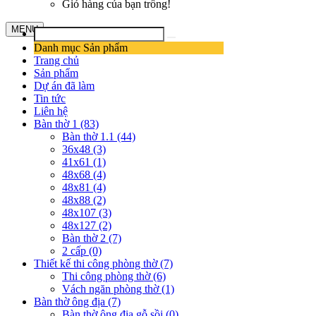
Giỏ hàng của bạn trống!
MENU
Danh mục Sản phẩm
Trang chủ
Sản phẩm
Dự án đã làm
Tin tức
Liên hệ
Bàn thờ 1 (83)
Bàn thờ 1.1 (44)
36x48 (3)
41x61 (1)
48x68 (4)
48x81 (4)
48x88 (2)
48x107 (3)
48x127 (2)
Bàn thờ 2 (7)
2 cấp (0)
Thiết kế thi công phòng thờ (7)
Thi công phòng thờ (6)
Vách ngăn phòng thờ (1)
Bàn thờ ông địa (7)
Bàn thờ ông địa gỗ sồi (0)