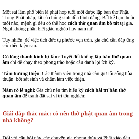
Một sai lầm phổ biến là phải hợp tuổi mới được lập ban thờ Phật.
Trong Phật pháp, tất cả chúng sinh đều bình đẳng. Bất kể bạn thuộc
tuổi nào, mệnh gì đều có thể học
cách thờ quan âm bồ tát
tại gia.
Ngài không phân biệt giàu nghèo hay nam nữ.
Tuy nhiên, để việc tích đức tụ phước vẹn tròn, gia chủ cần đáp ứng
các điều kiện sau:
Có lòng thành kính tự tâm
: Tuyệt đối không
lập bàn thờ quan
âm
chỉ để chạy theo phong trào hoặc cầu danh lợi ích kỷ.
Tâm hướng thiện
: Các thành viên trong nhà cần giữ lối sống hòa
thuận, bớt sát sinh và chăm làm việc thiện.
Nắm rõ lễ nghi
: Gia chủ nên tìm hiểu kỹ
cách bài trí bàn thờ
quan âm
để tránh đặt sai vị trí tôn nghiêm.
Giải đáp thắc mắc: có nên thờ phật quan âm trong
nhà không?
Đối với câu hỏi này, các chuyên gia phong thủy và Phật giáo đều