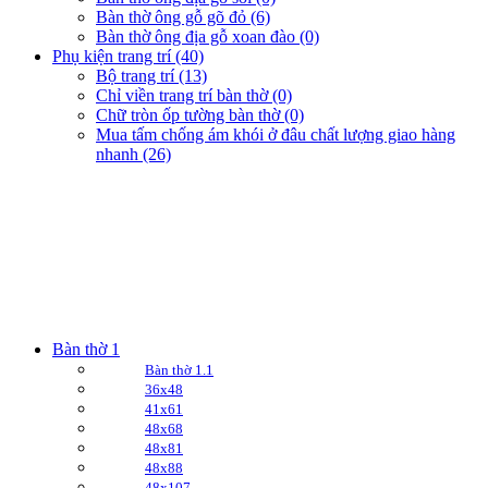
Bàn thờ ông gỗ gõ đỏ (6)
Bàn thờ ông địa gỗ xoan đào (0)
Phụ kiện trang trí (40)
Bộ trang trí (13)
Chỉ viền trang trí bàn thờ (0)
Chữ tròn ốp tường bàn thờ (0)
Mua tấm chống ám khói ở đâu chất lượng giao hàng
nhanh (26)
Bàn thờ 1
Bàn thờ 1.1
36x48
41x61
48x68
48x81
48x88
48x107