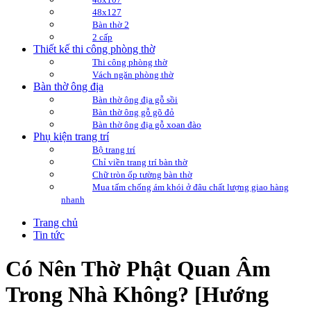
48x127
Bàn thờ 2
2 cấp
Thiết kế thi công phòng thờ
Thi công phòng thờ
Vách ngăn phòng thờ
Bàn thờ ông địa
Bàn thờ ông địa gỗ sồi
Bàn thờ ông gỗ gõ đỏ
Bàn thờ ông địa gỗ xoan đào
Phụ kiện trang trí
Bộ trang trí
Chỉ viền trang trí bàn thờ
Chữ tròn ốp tường bàn thờ
Mua tấm chống ám khói ở đâu chất lượng giao hàng
nhanh
Trang chủ
Tin tức
Có Nên Thờ Phật Quan Âm
Trong Nhà Không? [Hướng