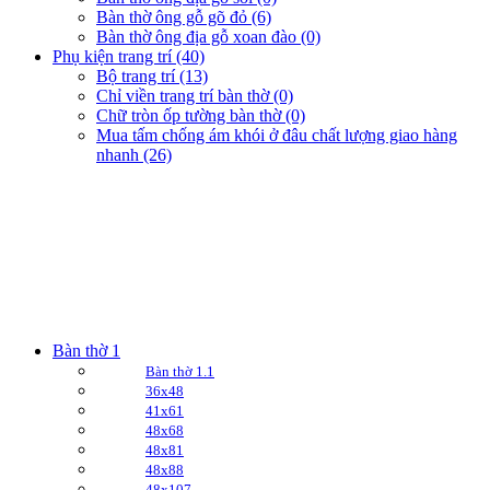
Bàn thờ ông gỗ gõ đỏ (6)
Bàn thờ ông địa gỗ xoan đào (0)
Phụ kiện trang trí (40)
Bộ trang trí (13)
Chỉ viền trang trí bàn thờ (0)
Chữ tròn ốp tường bàn thờ (0)
Mua tấm chống ám khói ở đâu chất lượng giao hàng
nhanh (26)
Bàn thờ 1
Bàn thờ 1.1
36x48
41x61
48x68
48x81
48x88
48x107