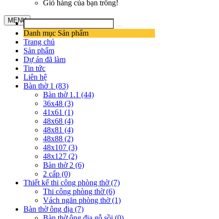
Giỏ hàng của bạn trống!
MENU
Danh mục Sản phẩm
Trang chủ
Sản phẩm
Dự án đã làm
Tin tức
Liên hệ
Bàn thờ 1 (83)
Bàn thờ 1.1 (44)
36x48 (3)
41x61 (1)
48x68 (4)
48x81 (4)
48x88 (2)
48x107 (3)
48x127 (2)
Bàn thờ 2 (6)
2 cấp (0)
Thiết kế thi công phòng thờ (7)
Thi công phòng thờ (6)
Vách ngăn phòng thờ (1)
Bàn thờ ông địa (7)
Bàn thờ ông địa gỗ sồi (0)