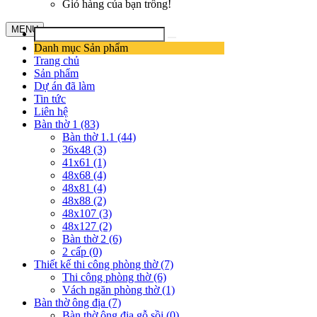
Giỏ hàng của bạn trống!
MENU
Danh mục Sản phẩm
Trang chủ
Sản phẩm
Dự án đã làm
Tin tức
Liên hệ
Bàn thờ 1 (83)
Bàn thờ 1.1 (44)
36x48 (3)
41x61 (1)
48x68 (4)
48x81 (4)
48x88 (2)
48x107 (3)
48x127 (2)
Bàn thờ 2 (6)
2 cấp (0)
Thiết kế thi công phòng thờ (7)
Thi công phòng thờ (6)
Vách ngăn phòng thờ (1)
Bàn thờ ông địa (7)
Bàn thờ ông địa gỗ sồi (0)