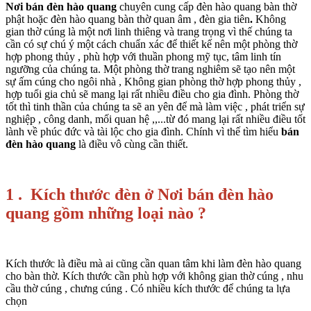
Nơi bán đèn hào quang
chuyên cung cấp đèn hào quang bàn thờ
phật hoặc đèn hào quang bàn thờ quan âm , đèn gia tiên
.
Không
gian thờ cúng là một nơi linh thiêng và trang trọng vì thế chúng ta
cần có sự chú ý một cách chuẩn xác để thiết kế nên một phòng thờ
hợp phong thủy , phù hợp với thuần phong mỹ tục, tâm linh tín
ngưỡng của chúng ta. Một phòng thờ trang nghiêm sẽ tạo nên một
sự ấm cúng cho ngôi nhà , Không gian phòng thờ hợp phong thủy ,
hợp tuổi gia chủ sẽ mang lại rất nhiều điều cho gia đình. Phòng thờ
tốt thì tinh thần của chúng ta sẽ an yên để mà làm việc , phát triển sự
nghiệp , công danh, mối quan hệ ,,...từ đó mang lại rất nhiều điều tốt
lành về phúc đức và tài lộc cho gia đình. Chính vì thế tìm hiểu
bán
đèn hào quang
là điều vô cùng cần thiết.
1 .
Kích thước đèn ở Nơi bán đèn hào
quang gồm những loại nào ?
Kích thước là điều mà ai cũng cần quan tâm khi làm đèn hào quang
cho bàn thờ. Kích thước cần phù hợp với không gian thờ cúng , nhu
cầu thờ cúng , chưng cúng . Có nhiều kích thước để chúng ta lựa
chọn