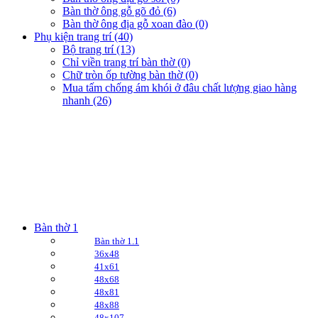
Bàn thờ ông gỗ gõ đỏ (6)
Bàn thờ ông địa gỗ xoan đào (0)
Phụ kiện trang trí (40)
Bộ trang trí (13)
Chỉ viền trang trí bàn thờ (0)
Chữ tròn ốp tường bàn thờ (0)
Mua tấm chống ám khói ở đâu chất lượng giao hàng
nhanh (26)
Bàn thờ 1
Bàn thờ 1.1
36x48
41x61
48x68
48x81
48x88
48x107