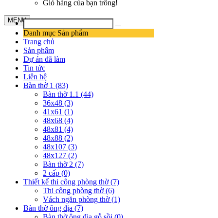
Giỏ hàng của bạn trống!
MENU
Danh mục Sản phẩm
Trang chủ
Sản phẩm
Dự án đã làm
Tin tức
Liên hệ
Bàn thờ 1 (83)
Bàn thờ 1.1 (44)
36x48 (3)
41x61 (1)
48x68 (4)
48x81 (4)
48x88 (2)
48x107 (3)
48x127 (2)
Bàn thờ 2 (7)
2 cấp (0)
Thiết kế thi công phòng thờ (7)
Thi công phòng thờ (6)
Vách ngăn phòng thờ (1)
Bàn thờ ông địa (7)
Bàn thờ ông địa gỗ sồi (0)