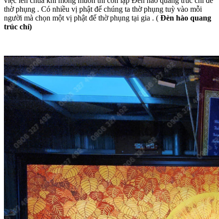
việc lên chùa khi mong muốn thì còn lập Đèn hào quang trúc chỉ để
thờ phụng . Có nhiều vị phật để chúng ta thờ phụng tuỳ vào mỗi
người mà chọn một vị phật để thờ phụng tại gia . (
Đèn hào quang
trúc chỉ)