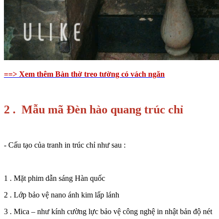
==> Xem thêm Bàn thờ treo tường có vách ngăn
2 .
Mẫu mã Đèn hào quang trúc chỉ
- Cấu tạo của tranh in trúc chỉ như sau :
1 . Mặt phim dẫn sáng Hàn quốc
2 . Lớp bảo vệ nano ánh kim lấp lánh
3 . Mica – như kính cường lực bảo vệ công nghệ in nhật bản độ nét