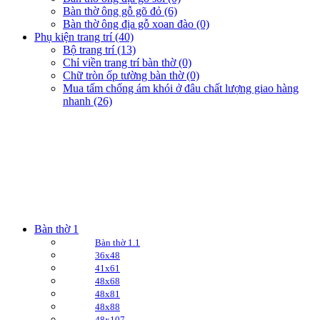
Bàn thờ ông gỗ gõ đỏ (6)
Bàn thờ ông địa gỗ xoan đào (0)
Phụ kiện trang trí (40)
Bộ trang trí (13)
Chỉ viền trang trí bàn thờ (0)
Chữ tròn ốp tường bàn thờ (0)
Mua tấm chống ám khói ở đâu chất lượng giao hàng
nhanh (26)
Bàn thờ 1
Bàn thờ 1.1
36x48
41x61
48x68
48x81
48x88
48x107