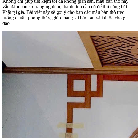
Không chỉ giúp tiết kiệm tối đa không gian sàn, mẫu bàn thờ này
vẫn đảm bảo sự trang nghiêm, thanh tịnh cần có để thờ cúng bái
Phật tại gia. Bài viết này sẽ gợi ý cho bạn các mẫu bàn thờ treo
tường chuẩn phong thủy, giúp mang lại bình an và tài lộc cho gia
đạo.