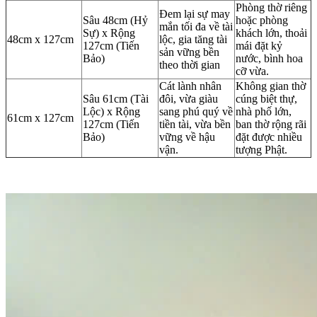
Phòng thờ riêng
Đem lại sự may
Sâu 48cm (Hỷ
hoặc phòng
mắn tối đa về tài
Sự) x Rộng
khách lớn, thoải
48cm x 127cm
lộc, gia tăng tài
127cm (Tiến
mái đặt kỷ
sản vững bền
Bảo)
nước, bình hoa
theo thời gian
cỡ vừa.
Cát lành nhân
Không gian thờ
Sâu 61cm (Tài
đôi, vừa giàu
cúng biệt thự,
Lộc) x Rộng
sang phú quý về
nhà phố lớn,
61cm x 127cm
127cm (Tiến
tiền tài, vừa bền
ban thờ rộng rãi
Bảo)
vững về hậu
đặt được nhiều
vận.
tượng Phật.