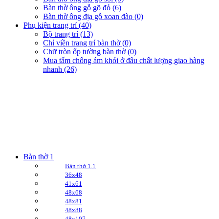
Bàn thờ ông gỗ gõ đỏ (6)
Bàn thờ ông địa gỗ xoan đào (0)
Phụ kiện trang trí (40)
Bộ trang trí (13)
Chỉ viền trang trí bàn thờ (0)
Chữ tròn ốp tường bàn thờ (0)
Mua tấm chống ám khói ở đâu chất lượng giao hàng
nhanh (26)
Bàn thờ 1
Bàn thờ 1.1
36x48
41x61
48x68
48x81
48x88
48x107