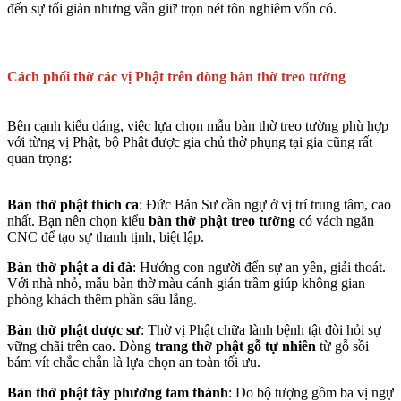
đến sự tối giản nhưng vẫn giữ trọn nét tôn nghiêm vốn có.
Cách phối thờ các vị Phật trên dòng bàn thờ treo tường
Bên cạnh kiểu dáng, việc lựa chọn mẫu bàn thờ treo tường phù hợp
với từng vị Phật, bộ Phật được gia chủ thờ phụng tại gia cũng rất
quan trọng:
Bàn thờ phật thích ca
: Đức Bản Sư cần ngự ở vị trí trung tâm, cao
nhất. Bạn nên chọn kiểu
bàn thờ phật treo tường
có vách ngăn
CNC để tạo sự thanh tịnh, biệt lập.
Bàn thờ phật a di đà
: Hướng con người đến sự an yên, giải thoát.
Với nhà nhỏ, mẫu
bàn thờ
màu cánh gián trầm giúp không gian
phòng khách thêm phần sâu lắng.
Bàn thờ phật dược sư
: Thờ vị Phật chữa lành bệnh tật đòi hỏi sự
vững chãi trên cao. Dòng
trang
thờ phật gỗ tự nhiên
từ gỗ sồi
bám vít chắc chắn là lựa chọn an toàn tối ưu.
Bàn thờ phật tây phương tam thánh
: Do bộ tượng gồm ba vị ngự