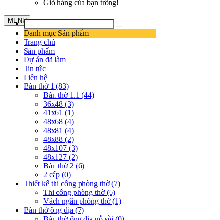
Giỏ hàng của bạn trống!
MENU
Danh mục Sản phẩm
Trang chủ
Sản phẩm
Dự án đã làm
Tin tức
Liên hệ
Bàn thờ 1 (83)
Bàn thờ 1.1 (44)
36x48 (3)
41x61 (1)
48x68 (4)
48x81 (4)
48x88 (2)
48x107 (3)
48x127 (2)
Bàn thờ 2 (6)
2 cấp (0)
Thiết kế thi công phòng thờ (7)
Thi công phòng thờ (6)
Vách ngăn phòng thờ (1)
Bàn thờ ông địa (7)
Bàn thờ ông địa gỗ sồi (0)