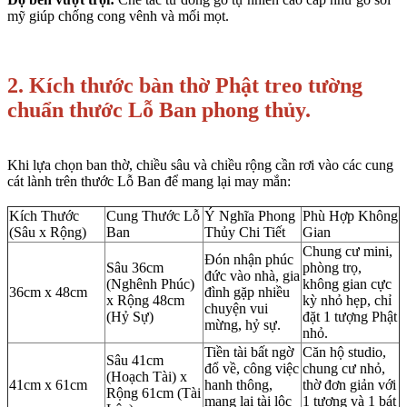
mỹ giúp chống cong vênh và mối mọt.
2. Kích thước bàn thờ Phật treo tường
chuẩn thước Lỗ Ban phong thủy.
Khi lựa chọn ban thờ, chiều sâu và chiều rộng cần rơi vào các cung
cát lành trên thước Lỗ Ban để mang lại may mắn:
Kích Thước
Cung Thước Lỗ
Ý Nghĩa Phong
Phù Hợp Không
(Sâu x Rộng)
Ban
Thủy Chi Tiết
Gian
Chung cư mini,
Đón nhận phúc
Sâu 36cm
phòng trọ,
đức vào nhà, gia
(Nghênh Phúc)
không gian cực
36cm x 48cm
đình gặp nhiều
x Rộng 48cm
kỳ nhỏ hẹp, chỉ
chuyện vui
(Hỷ Sự)
đặt 1 tượng Phật
mừng, hỷ sự.
nhỏ.
Tiền tài bất ngờ
Căn hộ studio,
Sâu 41cm
đổ về, công việc
chung cư nhỏ,
(Hoạch Tài) x
41cm x 61cm
hanh thông,
thờ đơn giản với
Rộng 61cm (Tài
mang lại tài lộc
1 tượng và 1 bát