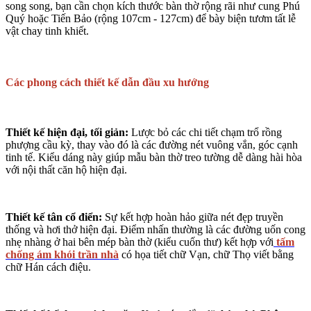
song song, bạn cần chọn kích thước
bàn thờ
rộng rãi như cung Phú
Quý hoặc Tiến Bảo (rộng 107cm - 127cm) để bày biện tươm tất lễ
vật chay tinh khiết.
Các phong cách thiết kế dẫn đầu xu hướng
Thiết kế hiện đại, tối giản:
Lược bỏ các chi tiết chạm trổ rồng
phượng cầu kỳ, thay vào đó là các đường nét vuông vắn, góc cạnh
tinh tế. Kiểu dáng này giúp mẫu
bàn thờ treo tường
dễ dàng hài hòa
với nội thất căn hộ hiện đại.
Thiết kế tân cổ điển:
Sự kết hợp hoàn hảo giữa nét đẹp truyền
thống và hơi thở hiện đại. Điểm nhấn thường là các đường uốn cong
nhẹ nhàng ở hai bên mép bàn thờ (kiểu cuốn thư) kết hợp với
tấm
chống ám khói trần nhà
có họa tiết chữ Vạn, chữ Thọ viết bằng
chữ Hán cách điệu.