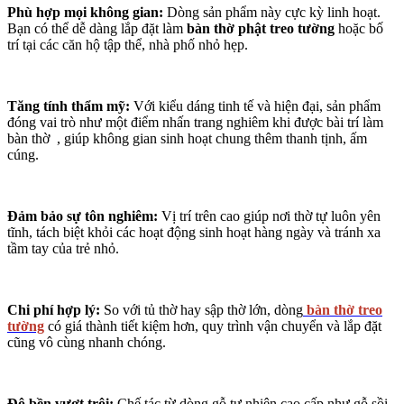
Phù hợp mọi không gian:
Dòng sản phẩm này cực kỳ linh hoạt.
Bạn có thể dễ dàng lắp đặt làm
bàn thờ phật treo tường
hoặc bố
trí tại các căn hộ tập thể, nhà phố nhỏ hẹp.
Tăng tính thẩm mỹ:
Với kiểu dáng tinh tế và hiện đại, sản phẩm
đóng vai trò như một điểm nhấn trang nghiêm khi được bài trí làm
bàn thờ
, giúp không gian sinh hoạt chung thêm thanh tịnh, ấm
cúng.
Đảm bảo sự tôn nghiêm:
Vị trí trên cao giúp nơi thờ tự luôn yên
tĩnh, tách biệt khỏi các hoạt động sinh hoạt hàng ngày và tránh xa
tầm tay của trẻ nhỏ.
Chi phí hợp lý:
So với tủ thờ hay sập thờ lớn, dòng
bàn thờ treo
tường
có giá thành tiết kiệm hơn, quy trình vận chuyển và lắp đặt
cũng vô cùng nhanh chóng.
Độ bền vượt trội:
Chế tác từ dòng gỗ tự nhiên cao cấp như gỗ sồi