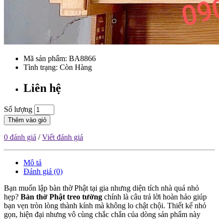
Mã sản phẩm:
BA8866
Tình trạng: Còn Hàng
Liên hệ
Số lượng
Thêm vào giỏ
0 đánh giá
/
Viết đánh giá
Mô tả
Đánh giá (0)
Bạn muốn lập bàn thờ Phật tại gia nhưng diện tích nhà quá nhỏ
hẹp?
Bàn thờ Phật treo tường
chính là câu trả lời hoàn hảo giúp
bạn vẹn tròn lòng thành kính mà không lo chật chội. Thiết kế nhỏ
gọn, hiện đại nhưng vô cùng chắc chắn của dòng sản phẩm này