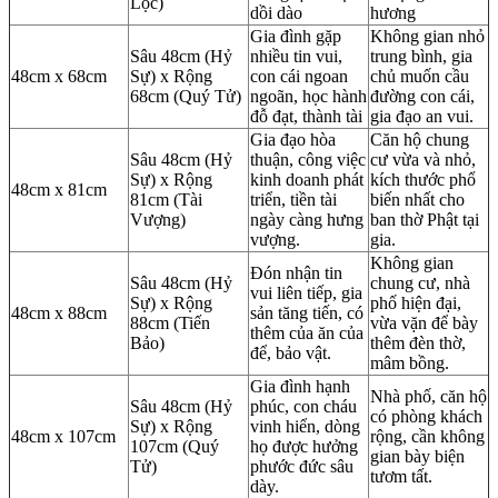
Lộc)
dồi dào
hương
Gia đình gặp
Không gian nhỏ
Sâu 48cm (Hỷ
nhiều tin vui,
trung bình, gia
48cm x 68cm
Sự) x Rộng
con cái ngoan
chủ muốn cầu
68cm (Quý Tử)
ngoãn, học hành
đường con cái,
đỗ đạt, thành tài
gia đạo an vui.
Gia đạo hòa
Căn hộ chung
Sâu 48cm (Hỷ
thuận, công việc
cư vừa và nhỏ,
Sự) x Rộng
kinh doanh phát
kích thước phổ
48cm x 81cm
81cm (Tài
triển, tiền tài
biến nhất cho
Vượng)
ngày càng hưng
ban thờ Phật tại
vượng.
gia.
Không gian
Đón nhận tin
Sâu 48cm (Hỷ
chung cư, nhà
vui liên tiếp, gia
Sự) x Rộng
phố hiện đại,
48cm x 88cm
sản tăng tiến, có
88cm (Tiến
vừa vặn để bày
thêm của ăn của
Bảo)
thêm đèn thờ,
để, bảo vật.
mâm bồng.
Gia đình hạnh
Nhà phố, căn hộ
Sâu 48cm (Hỷ
phúc, con cháu
có phòng khách
Sự) x Rộng
vinh hiển, dòng
48cm x 107cm
rộng, cần không
107cm (Quý
họ được hưởng
gian bày biện
Tử)
phước đức sâu
tươm tất.
dày.