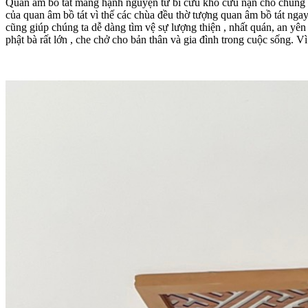
Quan âm bồ tát mang hạnh nguyện từ bi cứu khổ cứu nạn cho chúng si
của quan âm bồ tát vì thế các chùa đều thờ tượng quan âm bồ tát ngay
cũng giúp chúng ta dễ dàng tìm vệ sự lượng thiện , nhất quán, an yên
phật bà rất lớn , che chở cho bản thân và gia đình trong cuộc sống. V