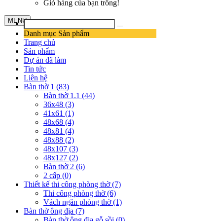
Giỏ hàng của bạn trống!
MENU
Danh mục Sản phẩm
Trang chủ
Sản phẩm
Dự án đã làm
Tin tức
Liên hệ
Bàn thờ 1 (83)
Bàn thờ 1.1 (44)
36x48 (3)
41x61 (1)
48x68 (4)
48x81 (4)
48x88 (2)
48x107 (3)
48x127 (2)
Bàn thờ 2 (6)
2 cấp (0)
Thiết kế thi công phòng thờ (7)
Thi công phòng thờ (6)
Vách ngăn phòng thờ (1)
Bàn thờ ông địa (7)
Bàn thờ ông địa gỗ sồi (0)