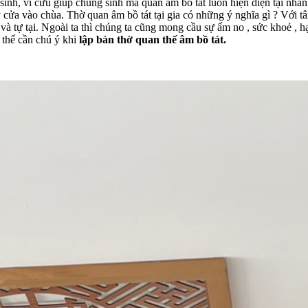
nh, vì cứu giúp chúng sinh mà quan âm bồ tát luôn hiện diện tại nhân
 cửa vào chùa. Thờ quan âm bồ tát tại gia có những ý nghĩa gì ? Với tâ
 và tự tại. Ngoài ta thì chúng ta cũng mong cầu sự ấm no , sức khoẻ ,
ì thế cần chú ý khi
lập
bàn thờ quan thế âm bồ tát.