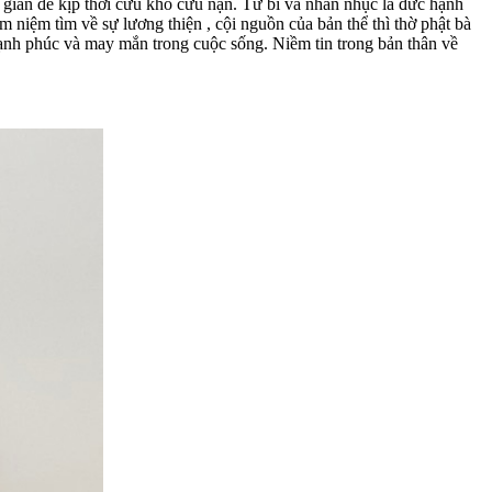
 gian để kịp thời cứu khổ cứu nạn. Từ bi và nhẫn nhục là đức hạnh
m niệm tìm về sự lương thiện , cội nguồn của bản thể thì thờ phật bà
 hạnh phúc và may mắn trong cuộc sống. Niềm tin trong bản thân về