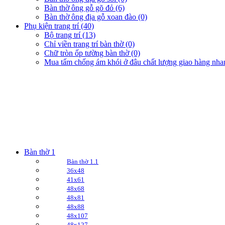
Bàn thờ ông gỗ gõ đỏ (6)
Bàn thờ ông địa gỗ xoan đào (0)
Phụ kiện trang trí (40)
Bộ trang trí (13)
Chỉ viền trang trí bàn thờ (0)
Chữ tròn ốp tường bàn thờ (0)
Mua tấm chống ám khói ở đâu chất lượng giao hàng nha
Bàn thờ 1
Bàn thờ 1.1
36x48
41x61
48x68
48x81
48x88
48x107
48x127