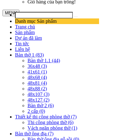
Giỏ hàng của bạn trống!
MENU
Danh mục Sản phẩm
Trang chủ
Sản phẩm
Dự án đã làm
Tin tức
Liên hệ
Bàn thờ 1 (83)
Bàn thờ 1.1 (44)
36x48 (3)
41x61 (1)
48x68 (4)
48x81 (4)
48x88 (2)
48x107 (3)
48x127 (2)
Bàn thờ 2 (6)
2 cấp (0)
Thiết kế thi công phòng thờ (7)
Thi công phòng thờ (6)
Vách ngăn phòng thờ (1)
Bàn thờ ông địa (7)
Bàn thờ ông địa gỗ sồi (0)