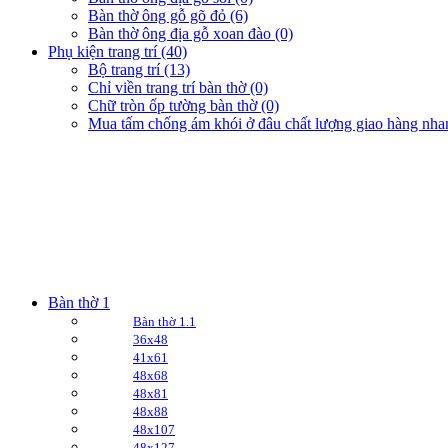
Bàn thờ ông gỗ gõ đỏ (6)
Bàn thờ ông địa gỗ xoan đào (0)
Phụ kiện trang trí (40)
Bộ trang trí (13)
Chỉ viền trang trí bàn thờ (0)
Chữ tròn ốp tường bàn thờ (0)
Mua tấm chống ám khói ở đâu chất lượng giao hàng nha
Bàn thờ 1
Bàn thờ 1.1
36x48
41x61
48x68
48x81
48x88
48x107
48x127