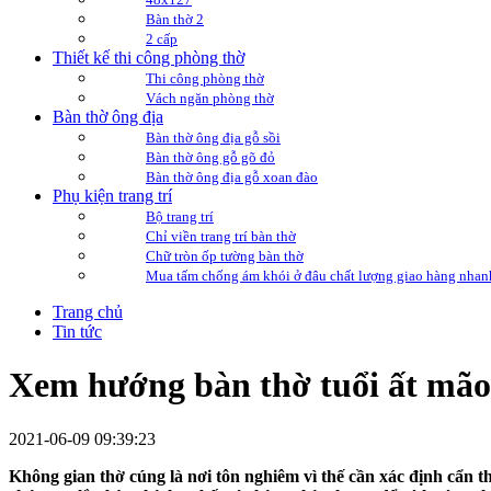
Bàn thờ 2
2 cấp
Thiết kế thi công phòng thờ
Thi công phòng thờ
Vách ngăn phòng thờ
Bàn thờ ông địa
Bàn thờ ông địa gỗ sồi
Bàn thờ ông gỗ gõ đỏ
Bàn thờ ông địa gỗ xoan đào
Phụ kiện trang trí
Bộ trang trí
Chỉ viền trang trí bàn thờ
Chữ tròn ốp tường bàn thờ
Mua tấm chống ám khói ở đâu chất lượng giao hàng nhan
Trang chủ
Tin tức
Xem hướng bàn thờ tuổi ất mão 
2021-06-09 09:39:23
Không gian thờ cúng là nơi tôn nghiêm vì thế cần xác định cẩn th