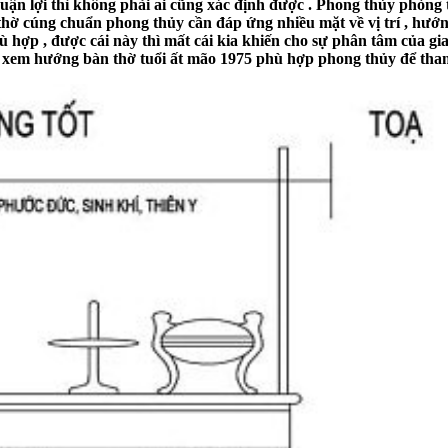
ận lợi thì không phải ai cũng xác định được . Phong thủy phòng t
 thờ cúng chuẩn phong thủy cần đáp ứng nhiều mặt về vị trí , hướ
hù hợp , được cái này thì mất cái kia khiến cho sự phân tâm của 
g
xem hướng bàn thờ tuổi ất mão 1975
phù hợp phong thủy để tham