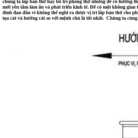
chúng ta lắp bàn thờ hay bố trí phòng thờ nhưng để có hướng thu
mới yên tâm làm ăn và phát triển kinh tế. Để có một không gian
đình đau đầu vì không thể nghĩ ra được vị trí lắp bàn thờ cho p
tọa cát và hướng cát so với mệnh chủ là tốt nhất. Chúng ta cùn