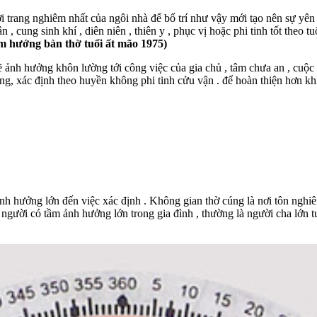
nơi trang nghiêm nhất của ngôi nhà để bố trí như vậy mới tạo nên sự yên
, cung sinh khí , diên niên , thiên y , phục vị hoặc phi tinh tốt theo tu
m hướng bàn thờ tuổi ất mão 1975)
 sẽ ảnh hưởng khôn lường tới công việc của gia chủ , tâm chưa an , cuộc
 mạng, xác định theo huyền không phi tinh cửu vận . để hoàn thiện hơn 
n ảnh hưởng lớn đến việc xác định . Không gian thờ cúng là nơi tôn ngh
 người có tầm ảnh hưởng lớn trong gia đình , thường là người cha lớn tuổ