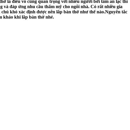
hờ là điều vô cùng quan trọng với nhiều người bởi tâm an lạc thì
ng và đáp ứng nhu cầu thẩm mỹ cho ngôi nhà. Có rất nhiều gia
gia chủ khó xác định được nên lắp bàn thờ như thế nào.Nguyên tắc
 khảo khi lắp bàn thờ nhé.