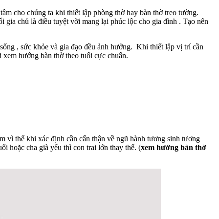
 tâm cho chúng ta khi thiết lập phòng thờ hay bàn thờ treo tường.
ổi gia chủ là điều tuyệt vời mang lại phúc lộc cho gia đình . Tạo nên
 sống , sức khỏe và gia đạo đều ảnh hưởng. Khi thiết lập vị trí cần
khi xem hướng bàn thờ theo tuổi cực chuẩn.
iêm vì thế khi xác định cần cẩn thận về ngũ hành tương sinh tương
i hoặc cha già yếu thì con trai lớn thay thế. (
xem hướng bàn thờ