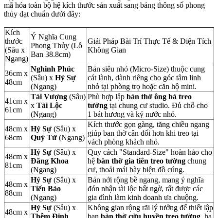
mã hóa toàn bộ hệ kích thước sản xuất sang bảng thông số phong
thủy đạt chuẩn dưới đây:
Kích
Ý Nghĩa Cung
thước
Giải Pháp Bài Trí Thực Tế & Diện Tích
Phong Thủy (Lỗ
(Sâu x
Không Gian
Ban 38.8cm)
Ngang)
Nghinh Phúc
Bản siêu nhỏ (Micro-Size) thuộc cung
36cm x
(Sâu) x
Hỷ Sự
cát lành, dành riêng cho góc tâm linh
48cm
(Ngang)
nhỏ tại phòng trọ hoặc căn hộ mini.
Tài Vượng
(Sâu)
Phù hợp lập
bàn thờ ông bà treo
41cm x
x
Tài Lộc
tường
tại chung cư studio. Đủ chỗ cho
61cm
(Ngang)
1 bát hương và kỷ nước nhỏ.
Kích thước gọn gàng, tăng chiều ngang
48cm x
Hỷ Sự
(Sâu) x
giúp ban thờ cân đối hơn khi treo tại
68cm
Quý Tử
(Ngang)
vách phòng khách nhỏ.
Hỷ Sự
(Sâu) x
Quy cách "Standard-Size" hoàn hảo cho
48cm x
Đăng Khoa
hệ
bàn thờ gia tiên treo tường
chung
81cm
(Ngang)
cư, thoải mái bày biện đồ cúng.
Hỷ Sự
(Sâu) x
Bản nới rộng bề ngang, mang ý nghĩa
48cm x
Tiến Bảo
đón nhận tài lộc bất ngờ, rất được các
88cm
(Ngang)
gia đình làm kinh doanh ưa chuộng.
Hỷ Sự
(Sâu) x
Không gian rộng rãi lý tưởng để thiết lập
48cm x
Thêm Đinh
ban
bàn thờ cửu huyền treo tường
, hạ