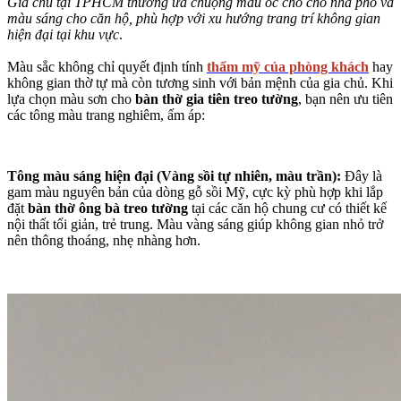
Gia chủ tại TPHCM thường ưa chuộng màu óc chó cho nhà phố và
màu sáng cho căn hộ, phù hợp với xu hướng trang trí không gian
hiện đại tại khu vực
.
Màu sắc không chỉ quyết định tính
thẩm mỹ của phòng khách
hay
không gian thờ tự mà còn tương sinh với bản mệnh của gia chủ. Khi
lựa chọn màu sơn cho
bàn thờ gia tiên treo tường
, bạn nên ưu tiên
các tông màu trang nghiêm, ấm áp:
Tông màu sáng hiện đại (Vàng sồi tự nhiên, màu trần):
Đây là
gam màu nguyên bản của dòng gỗ sồi Mỹ, cực kỳ phù hợp khi lắp
đặt
bàn thờ ông bà treo tường
tại các căn hộ chung cư có thiết kế
nội thất tối giản, trẻ trung. Màu vàng sáng giúp không gian nhỏ trở
nên thông thoáng, nhẹ nhàng hơn.