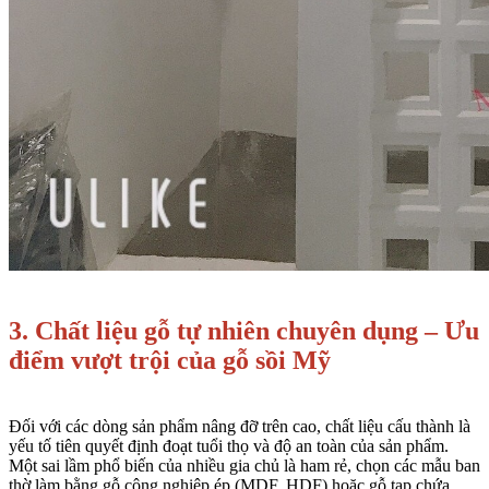
3. Chất liệu gỗ tự nhiên chuyên dụng – Ưu
điểm vượt trội của gỗ sồi Mỹ
Đối với các dòng sản phẩm nâng đỡ trên cao, chất liệu cấu thành là
yếu tố tiên quyết định đoạt tuổi thọ và độ an toàn của sản phẩm.
Một sai lầm phổ biến của nhiều gia chủ là ham rẻ, chọn các mẫu ban
thờ làm bằng gỗ công nghiệp ép (MDF, HDF) hoặc gỗ tạp chứa