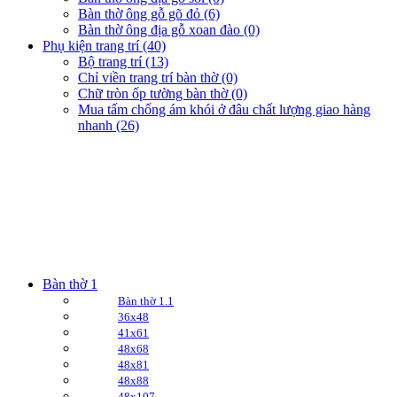
Bàn thờ ông gỗ gõ đỏ (6)
Bàn thờ ông địa gỗ xoan đào (0)
Phụ kiện trang trí (40)
Bộ trang trí (13)
Chỉ viền trang trí bàn thờ (0)
Chữ tròn ốp tường bàn thờ (0)
Mua tấm chống ám khói ở đâu chất lượng giao hàng
nhanh (26)
Bàn thờ 1
Bàn thờ 1.1
36x48
41x61
48x68
48x81
48x88
48x107