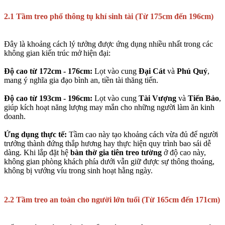
2.1 Tầm treo phổ thông tụ khí sinh tài (Từ 175cm đến 196cm)
Đây là khoảng cách lý tưởng được ứng dụng nhiều nhất trong các
không gian kiến trúc mở hiện đại:
Độ cao từ 172cm - 176cm:
Lọt vào cung
Đại Cát
và
Phú Quý
,
mang ý nghĩa gia đạo bình an, tiền tài thăng tiến.
Độ cao từ 193cm - 196cm:
Lọt vào cung
Tài Vượng
và
Tiến Bảo
,
giúp kích hoạt năng lượng may mắn cho những người làm ăn kinh
doanh.
Ứng dụng thực tế:
Tầm cao này tạo khoảng cách vừa đủ để người
trưởng thành đứng thắp hương hay thực hiện quy trình bao sái dễ
dàng. Khi lắp đặt hệ
bàn thờ gia tiên treo tường
ở độ cao này,
không gian phòng khách phía dưới vẫn giữ được sự thông thoáng,
không bị vướng víu trong sinh hoạt hằng ngày.
2.2 Tầm treo an toàn cho người lớn tuổi (Từ 165cm đến 171cm)