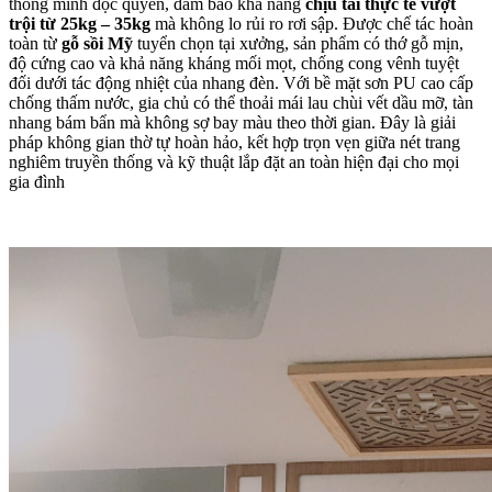
thông minh độc quyền, đảm bảo khả năng
chịu tải thực tế vượt
trội từ 25kg – 35kg
mà không lo rủi ro rơi sập. Được chế tác hoàn
toàn từ
gỗ sồi Mỹ
tuyển chọn tại xưởng, sản phẩm có thớ gỗ mịn,
độ cứng cao và khả năng kháng mối mọt, chống cong vênh tuyệt
đối dưới tác động nhiệt của nhang đèn. Với bề mặt sơn PU cao cấp
chống thấm nước, gia chủ có thể thoải mái lau chùi vết dầu mỡ, tàn
nhang bám bẩn mà không sợ bay màu theo thời gian. Đây là giải
pháp không gian thờ tự hoàn hảo, kết hợp trọn vẹn giữa nét trang
nghiêm truyền thống và kỹ thuật lắp đặt an toàn hiện đại cho mọi
gia đình