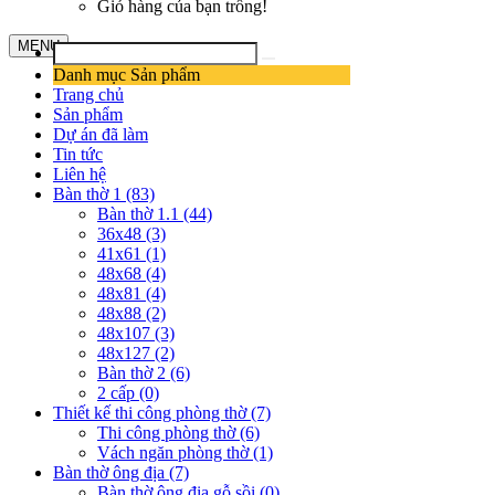
Giỏ hàng của bạn trống!
MENU
Danh mục Sản phẩm
Trang chủ
Sản phẩm
Dự án đã làm
Tin tức
Liên hệ
Bàn thờ 1 (83)
Bàn thờ 1.1 (44)
36x48 (3)
41x61 (1)
48x68 (4)
48x81 (4)
48x88 (2)
48x107 (3)
48x127 (2)
Bàn thờ 2 (6)
2 cấp (0)
Thiết kế thi công phòng thờ (7)
Thi công phòng thờ (6)
Vách ngăn phòng thờ (1)
Bàn thờ ông địa (7)
Bàn thờ ông địa gỗ sồi (0)