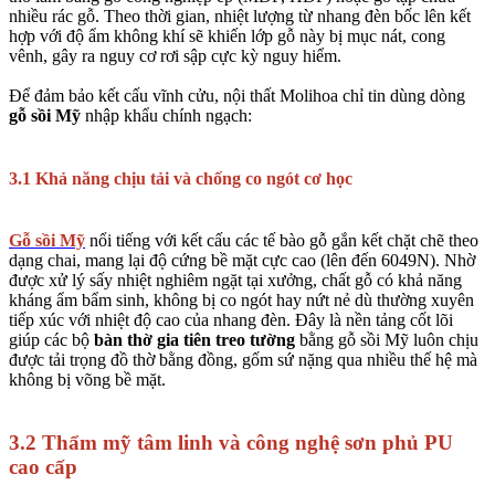
nhiều rác gỗ. Theo thời gian, nhiệt lượng từ nhang đèn bốc lên kết
hợp với độ ẩm không khí sẽ khiến lớp gỗ này bị mục nát, cong
vênh, gây ra nguy cơ rơi sập cực kỳ nguy hiểm.
Để đảm bảo kết cấu vĩnh cửu, nội thất Molihoa chỉ tin dùng dòng
gỗ sồi Mỹ
nhập khẩu chính ngạch:
3.1 Khả năng chịu tải và chống co ngót cơ học
Gỗ sồi Mỹ
nổi tiếng với kết cấu các tế bào gỗ gắn kết chặt chẽ theo
dạng chai, mang lại độ cứng bề mặt cực cao (lên đến 6049N). Nhờ
được xử lý sấy nhiệt nghiêm ngặt tại xưởng, chất gỗ có khả năng
kháng ẩm bẩm sinh, không bị co ngót hay nứt nẻ dù thường xuyên
tiếp xúc với nhiệt độ cao của nhang đèn. Đây là nền tảng cốt lõi
giúp các bộ
bàn thờ gia tiên treo tường
bằng gỗ sồi Mỹ luôn chịu
được tải trọng đồ thờ bằng đồng, gốm sứ nặng qua nhiều thế hệ mà
không bị võng bề mặt.
3.2 Thẩm mỹ tâm linh và công nghệ sơn phủ PU
cao cấp