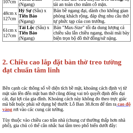
107cm
(Ngang)
tải an toàn cho mâm cỗ mặn.
Hỷ Sự
(Sâu) x
Bản bề ngang đại, dành cho không gian
48cm x
Tiến Bảo
phòng khách rộng, đáp ứng nhu cầu thờ
127cm
(Ngang)
tự phức tạp của con trưởng.
Tài Lộc
(Sâu) x
Bản "Max-Size" tối đa dung lượng cả
61cm x
Tiến Bảo
chiều sâu lẫn chiều ngang, thoải mái bày
127cm
(Ngang)
biện trọn bộ đồ thờ đồng/sứ nặng.
2. Chiều cao lắp đặt bàn thờ treo tường
đạt chuẩn tâm linh
Bên cạnh các thông số về diện tích bề mặt, khoảng cách định vị từ
mặt sàn lên đến mặt ban thờ cũng đóng vai trò quyết định đến đại
cát, đại lợi của gia đình. Khoảng cách này không đo theo trực giác
mà bắt buộc phải sử dụng hệ thước Lỗ Ban 38.8cm để tìm ra
cao độ
vàng
rơi vào các cung cát tường.
Tùy thuộc vào chiều cao trần nhà (chung cư thường thấp hơn nhà
phố), gia chủ có thể cân nhắc hai tầm treo phổ biến dưới đây: