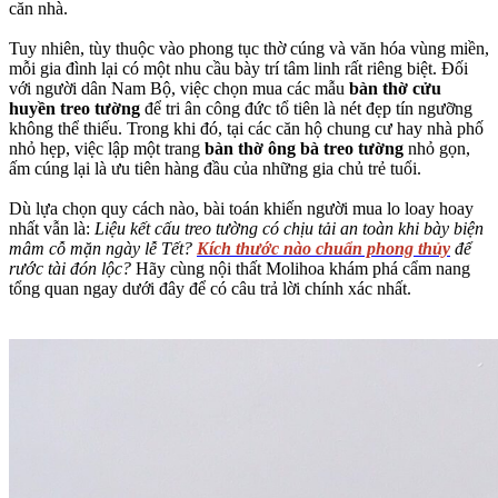
căn nhà.
Tuy nhiên, tùy thuộc vào phong tục thờ cúng và văn hóa vùng miền,
mỗi gia đình lại có một nhu cầu bày trí tâm linh rất riêng biệt. Đối
với người dân Nam Bộ, việc chọn mua các mẫu
bàn thờ cửu
huyền treo tường
để tri ân công đức tổ tiên là nét đẹp tín ngưỡng
không thể thiếu. Trong khi đó, tại các căn hộ chung cư hay nhà phố
nhỏ hẹp, việc lập một trang
bàn thờ ông bà treo tường
nhỏ gọn,
ấm cúng lại là ưu tiên hàng đầu của những gia chủ trẻ tuổi.
Dù lựa chọn quy cách nào, bài toán khiến người mua lo loay hoay
nhất vẫn là:
Liệu kết cấu treo tường có chịu tải an toàn khi bày biện
mâm cỗ mặn ngày lễ Tết?
Kích thước nào chuẩn phong thủy
để
rước tài đón lộc?
Hãy cùng nội thất Molihoa khám phá cẩm nang
tổng quan ngay dưới đây để có câu trả lời chính xác nhất.