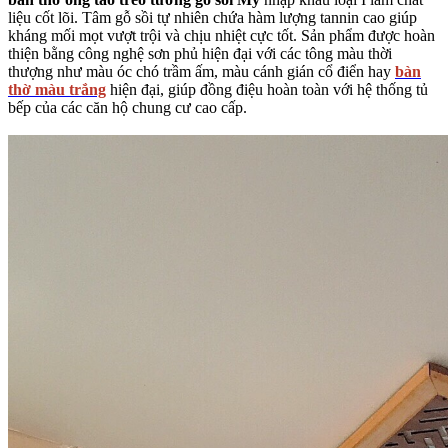
liệu cốt lõi. Tâm
gỗ sồi tự nhiên
chứa hàm lượng tannin cao giúp
kháng mối mọt vượt trội và chịu nhiệt cực tốt. Sản phẩm được hoàn
thiện bằng công nghệ sơn phủ hiện đại với các tông màu thời
thượng như màu óc chó trầm ấm, màu cánh gián cổ điển hay
bàn
thờ màu trắng
hiện đại, giúp đồng điệu hoàn toàn với hệ thống tủ
bếp của các căn hộ chung cư cao cấp.