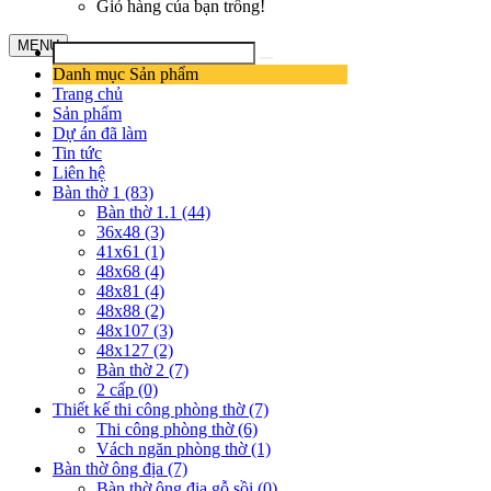
Giỏ hàng của bạn trống!
MENU
Danh mục Sản phẩm
Trang chủ
Sản phẩm
Dự án đã làm
Tin tức
Liên hệ
Bàn thờ 1 (83)
Bàn thờ 1.1 (44)
36x48 (3)
41x61 (1)
48x68 (4)
48x81 (4)
48x88 (2)
48x107 (3)
48x127 (2)
Bàn thờ 2 (7)
2 cấp (0)
Thiết kế thi công phòng thờ (7)
Thi công phòng thờ (6)
Vách ngăn phòng thờ (1)
Bàn thờ ông địa (7)
Bàn thờ ông địa gỗ sồi (0)