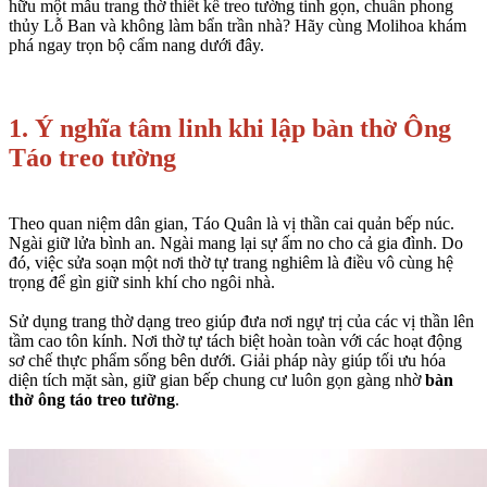
hữu một mẫu trang thờ thiết kế treo tường tinh gọn, chuẩn phong
thủy Lỗ Ban và không làm bẩn trần nhà? Hãy cùng Molihoa khám
phá ngay trọn bộ cẩm nang dưới đây.
1. Ý nghĩa tâm linh khi lập bàn thờ Ông
Táo treo tường
Theo quan niệm dân gian,
Táo Quân
là vị thần cai quản bếp núc.
Ngài giữ lửa bình an. Ngài mang lại sự ấm no cho cả gia đình. Do
đó, việc sửa soạn một nơi thờ tự trang nghiêm là điều vô cùng hệ
trọng để gìn giữ sinh khí cho ngôi nhà.
Sử dụng trang thờ dạng treo giúp đưa nơi ngự trị của các vị thần lên
tầm cao tôn kính. Nơi thờ tự tách biệt hoàn toàn với các hoạt động
sơ chế thực phẩm sống bên dưới. Giải pháp này giúp tối ưu hóa
diện tích mặt sàn, giữ gian bếp chung cư luôn gọn gàng nhờ
bàn
thờ ông táo treo tường
.