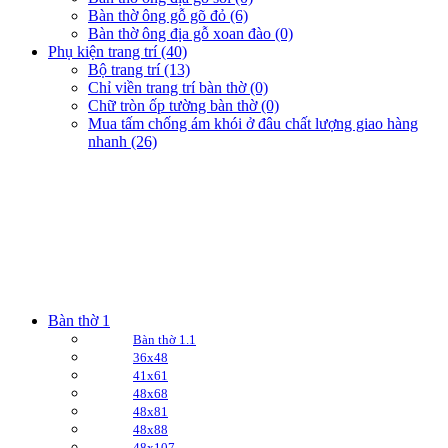
Bàn thờ ông gỗ gõ đỏ (6)
Bàn thờ ông địa gỗ xoan đào (0)
Phụ kiện trang trí (40)
Bộ trang trí (13)
Chỉ viền trang trí bàn thờ (0)
Chữ tròn ốp tường bàn thờ (0)
Mua tấm chống ám khói ở đâu chất lượng giao hàng
nhanh (26)
Bàn thờ 1
Bàn thờ 1.1
36x48
41x61
48x68
48x81
48x88
48x107