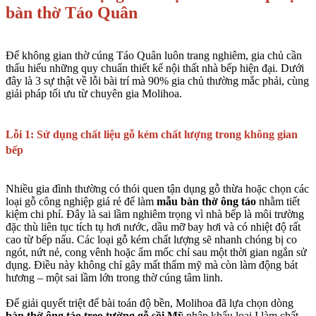
bàn thờ Táo Quân
Để không gian thờ cúng Táo Quân luôn trang nghiêm, gia chủ cần
thấu hiểu những quy chuẩn thiết kế nội thất nhà bếp hiện đại. Dưới
đây là 3 sự thật về lỗi bài trí mà 90% gia chủ thường mắc phải, cùng
giải pháp tối ưu từ chuyên gia Molihoa.
Lỗi 1: Sử dụng chất liệu gỗ kém chất lượng trong không gian
bếp
Nhiều gia đình thường có thói quen tận dụng gỗ thừa hoặc chọn các
loại gỗ công nghiệp giá rẻ để làm
mẫu bàn thờ ông táo
nhằm tiết
kiệm chi phí. Đây là sai lầm nghiêm trọng vì nhà bếp là môi trường
đặc thù liên tục tích tụ hơi nước, dầu mỡ bay hơi và có nhiệt độ rất
cao từ bếp nấu. Các loại gỗ kém chất lượng sẽ nhanh chóng bị co
ngót, nứt nẻ, cong vênh hoặc ẩm mốc chỉ sau một thời gian ngắn sử
dụng. Điều này không chỉ gây mất thẩm mỹ mà còn làm động bát
hương – một sai lầm lớn trong thờ cúng tâm linh.
Để giải quyết triệt để bài toán độ bền, Molihoa đã lựa chọn dòng
bàn thờ ông táo treo tường gỗ sồi Mỹ
nhập khẩu loại I làm chất