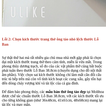
Lỗi 2: Chọn kích thước trang thờ ông táo nhỏ lệch thước Lỗ
Ban
Sự thật thứ hai mà rất nhiều gia chủ mua nhà mới gặp phải là chọn
đại một kích thước trang thờ theo cảm tính, miễn là vừa mắt. Trong
phong thủy dương trạch, số đo của các vật phẩm thờ cúng bắt buộc
phải tuân theo thước Lỗ Ban 38.8cm (chuyên dụng cho đồ nội thất
âm phần). Việc chọn sai kích thước không chỉ làm mất cân đối cấu
trúc tủ bếp trên mà còn vô tình kích hoạt các cung xấu, gây tổn hại
đến dòng chảy vượng khí và tài lộc của cả gia đình.
Để đảm bảo phong thủy, các
mẫu bàn thờ ông táo đẹp
tại Molihoa
được chế tác chuẩn thước Lỗ Ban 38.8cm, với các kích thước tối ưu
cho từng không gian (như 36x48cm, 41x61cm, 48x68cm) mang lại
tài lộc và may mắn.