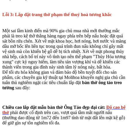
Lỗi 3: Lắp đặt trang thờ phạm thế thuỷ hoả tương khắc
Một sai lầm kinh điển mà 90% gia chủ mua nhà mới thường mắc
phải là treo kệ thờ thẳng hàng ngay phía trên bếp nấu hoặc đặt quá
sát bồn rửa chén. Xét về mặt khoa học, hơi nóng, hơi nước và màng
dầu mỡ bốc lên liên tục trong quá trình đun nấu không chỉ gây mất
vệ sinh mà còn khiến bệ gỗ dễ bị tích nhiệt. Xét về mặt phong thủy
nhà bếp, cách bố trí này vô tình tạo nên thế phạm "Thủy Hỏa tương
xung" cực kỳ nguy hiểm, làm tiêu tán vượng khí và dễ khiến các
thành viên trong gia đình nảy sinh tâm lý nóng nảy, bất hòa.
Để tối ưu hóa không gian và đảm bảo độ bền tuyệt đối cho sản
phẩm, các chuyên gia kỹ thuật tại Molihoa khuyến nghị gia chủ cần
tuân thủ nghiêm ngặt các tiêu chuẩn lắp đặt
bàn thờ ông táo treo
tường
sau đây:
Chiều cao lắp đặt mẫu bàn thờ Ông Táo đẹp đại cát:
Độ cao bệ
thờ
phải được cố định trên cao, vượt quá tầm mắt người nấu
(thường dao động từ 1m72 đến 1m97 tính từ mặt đất lên mặt kệ gỗ)
để giữ gìn sự tôn nghiêm tối đa.