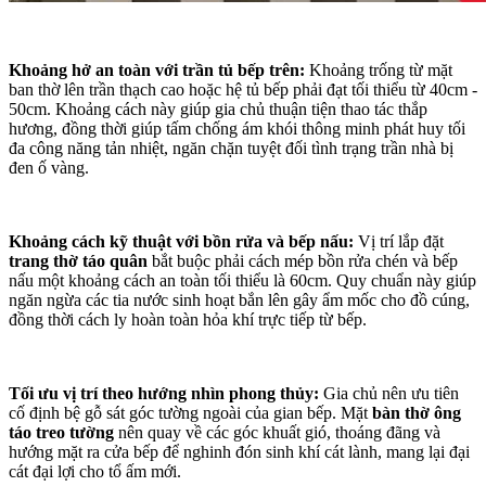
Khoảng hở an toàn với trần tủ bếp trên:
Khoảng trống từ mặt
ban thờ lên trần thạch cao hoặc hệ tủ bếp phải đạt tối thiểu từ 40cm -
50cm. Khoảng cách này giúp gia chủ thuận tiện thao tác thắp
hương, đồng thời giúp tấm chống ám khói thông minh phát huy tối
đa công năng tản nhiệt, ngăn chặn tuyệt đối tình trạng trần nhà bị
đen ố vàng.
Khoảng cách kỹ thuật với bồn rửa và bếp nấu:
Vị trí lắp đặt
trang thờ táo quân
bắt buộc phải cách mép bồn rửa chén và bếp
nấu một khoảng cách an toàn tối thiểu là 60cm. Quy chuẩn này giúp
ngăn ngừa các tia nước sinh hoạt bắn lên gây ẩm mốc cho đồ cúng,
đồng thời cách ly hoàn toàn hỏa khí trực tiếp từ bếp.
Tối ưu vị trí theo hướng nhìn phong thủy:
Gia chủ nên ưu tiên
cố định bệ gỗ sát góc tường ngoài của gian bếp. Mặt
bàn thờ ông
táo treo tường
nên quay về các góc khuất gió, thoáng đãng và
hướng mặt ra cửa bếp để nghinh đón sinh khí cát lành, mang lại đại
cát đại lợi cho tổ ấm mới.