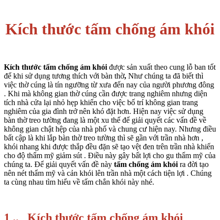
Kích thước tấm chống ám khói
Kích thước tấm chống ám khói
được sản xuất theo cung lỗ ban tốt
để khi sử dụng tương thích với bàn thờ
,
Như chúng ta đã biết thì
việc thờ cúng là tín ngưỡng từ xưa đến nay của người phương đông
. Khi mà không gian thờ cúng cần được trang nghiêm nhưng diện
tích nhà cửa lại nhỏ hẹp khiến cho việc bố trí không gian trang
nghiêm của gia đình trở nên khó đặt hơn. Hiện nay việc sử dụng
bàn thờ treo tường đang là một xu thế để giải quyết các vấn đề về
không gian chật hệp của nhà phố và chung cư hiện nay. Nhưng điều
bất cập là khi lắp bàn thờ treo tường thì sẽ gần với trần nhà hơn ,
khói nhang khi được thắp đều đặn sẽ tạo vệt đen trên trần nhà khiến
cho độ thẩm mỹ giảm sút . Điều này gây bất lợi cho gu thẩm mỹ của
chúng ta. Để giải quyết vấn đề này
tấm chống ám khói
ra đời tạo
nên nét thẩm mỹ và cản khói lên trần nhà một cách tiện lợi . Chúng
ta cùng nhau tìm hiểu về tấm chắn khói này nhé.
1 .. Kích thước tấm chống ám khói