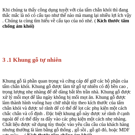
Khi chúng ta thấy công dụng tuyệt với của tấm chắn khói thì đang
thắc mắc là nó có cấu tạo như thế nào mà mang lại nhiều lợi ích vậy
. Chúng ta cùng tìm hiểu về cấu tạo của nó nhé. (
Kích thước tấm
chống ám khói
)
3 .1 Khung gỗ tự nhiên
Khung gỗ là phần quan trọng và cứng cáp để giữ các bộ phận của
tấm chắn khói. Khung gỗ được làm từ gỗ tự nhiên có độ bền cao ,
trọng lượng nhẹ nhàng để dễ dàng bắt lên trần nhà. Khung gỗ được
xử lý mối mọt để lâu ngày không bị mối mọt ăn. Khung gỗ được
làm thành hình vuông hay chữ nhật tùy theo kích thước của tấm
chắn khói và được xẻ rãnh để có thể để lọt các phụ kiện một cách
chắc chắn và cố định . Đặc biệt khung gỗ này được xẻ rãnh ở cạnh
ngoài để có thể đẩy ra đẩy vào các phụ kiện một cách nhẹ nhàng.
Chất liệu được sử dụng tùy thuộc vào yêu cầu cầu của khách hàng
nhưng thường là làm bằng gỗ thông , gỗ sồi , gỗ gõ đỏ, hoặc MDF