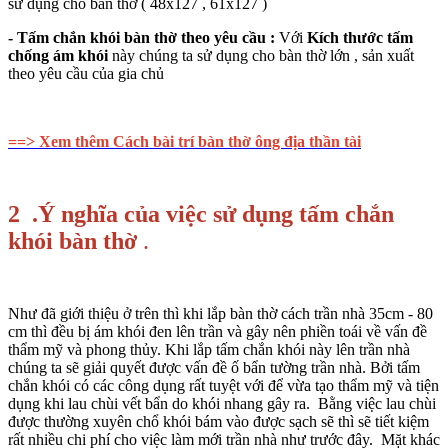
sử dụng cho bàn thờ ( 48x127 , 61x127 )
- Tấm chắn khói bàn thờ theo yêu cầu :
Với
Kích thước tấm
chống ám khói
này chúng ta sử dụng cho bàn thờ lớn , sản xuất
theo yêu cầu của gia chủ
==> Xem thêm Cách bài trí bàn thờ ông địa thần tài
2 .Ý nghĩa của việc sử dụng tấm chắn
khói bàn thờ
.
Như đã giới thiệu ở trên thì khi lắp bàn thờ cách trần nhà 35cm - 80
cm thì đều bị ám khói đen lên trần và gây nên phiền toái về vấn đề
thẩm mỹ và phong thủy. Khi lắp tấm chắn khói này lên trần nhà
chúng ta sẽ giải quyết được vấn đề ố bẩn tường trần nhà. Bởi tấm
chắn khói có các công dụng rất tuyệt với để vừa tạo thẩm mỹ và tiện
dụng khi lau chùi vết bẩn do khói nhang gây ra. Bằng việc lau chùi
được thường xuyên chổ khói bám vào được sạch sẽ thì sẽ tiết kiệm
rất nhiều chi phí cho việc làm mới trần nhà như trước đây. Mặt khác