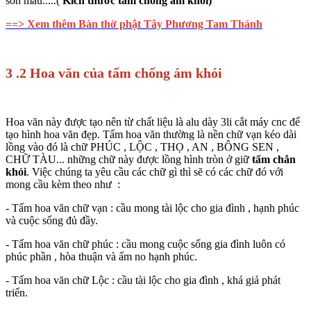
sơn màu.....(
Kích thước tấm chống ám khói
)
==> Xem thêm Bàn thờ phật Tây Phương Tam Thánh
3 .2 Hoa văn của tấm chống ám khói
Hoa văn này được tạo nên từ chất liệu là alu dày 3li cắt máy cnc để
tạo hình hoa văn đẹp. Tấm hoa văn thường là nền chữ vạn kéo dài
lồng vào đó là chữ PHÚC , LỘC , THỌ , AN , BÔNG SEN ,
CHỮ TÀU... những chữ này được lồng hình tròn ở giữ
tấm chắn
khói
. Việc chúng ta yêu cầu các chữ gì thì sẽ có các chữ đó với
mong cầu kèm theo như :
- Tấm hoa văn chữ vạn : cầu mong tài lộc cho gia đình , hạnh phúc
và cuộc sống đủ đầy.
- Tấm hoa văn chữ phúc : cầu mong cuộc sống gia đình luôn có
phúc phần , hòa thuận và ấm no hạnh phúc.
- Tấm hoa văn chữ Lộc : cầu tài lộc cho gia đình , khá giả phát
triển.