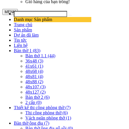
Giỏ hàng của bạn trống!
MENU
Danh mục Sản phẩm
Trang chủ
Sản phẩm
Dự án đã làm
Tin tức
Liên hệ
Bàn thờ 1 (83)
Bàn thờ 1.1 (44)
36x48 (3)
41x61 (1)
48x68 (4)
48x81 (4)
48x88 (2)
48x107 (3)
48x127 (2)
Bàn thờ 2 (6)
2 cấp (0)
Thiết kế thi công phòng thờ (7)
Thi công phòng thờ (6)
Vách ngăn phòng thờ (1)
Bàn thờ ông địa (7)
Bàn thờ ông địa gỗ sồi (0)