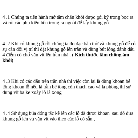
4 .1 Chúng ta tiến hành mở tấm chắn khói được gói kỹ trong bọc ra
và rút các phụ kiện bên trong ra ngoài để lấy khung gỗ .
4 .2 Khi có khung gỗ rồi chúng ta đo đạc bàn thờ và khung gỗ để có
sự cần đối vị trí thì đặt khung gỗ lên trần và dùng bút lông đánh dấu
4 điểm có chổ vặn vít lên trần nhà . (
Kích thước tấm chống ám
khói
)
4 .3 Khi có các dấu trên trần nhà thì việc còn lại là dùng khoan bê
tông khoan lỗ nếu là trần bê tông còn thạch cao và la phông thì sử
dung vít ba ke xoáy lỗ là xong
4 .4 Sử dụng búa đóng tắc kê lên các lỗ đã được khoan sau đó đưa
khung gỗ lên và vặn vít vào theo các lỗ có sẵn ,