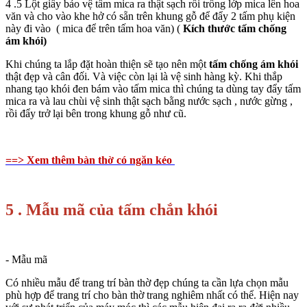
4 .5 Lột giấy bảo vệ tấm mica ra thật sạch rồi trồng lớp mica lên hoa
văn và cho vào khe hở có sẵn trên khung gỗ để đẩy 2 tấm phụ kiện
này đi vào ( mica để trên tấm hoa văn) (
Kích thước tấm chống
ám khói
)
Khi chúng ta lắp đặt hoàn thiện sẽ tạo nên một
tấm chống ám khói
thật đẹp và cân đối. Và việc còn lại là vệ sinh hàng kỳ. Khi thắp
nhang tạo khói đen bám vào tấm mica thì chúng ta dùng tay đẩy tấm
mica ra và lau chùi vệ sinh thật sạch bằng nước sạch , nước gừng ,
rồi đẩy trở lại bên trong khung gỗ như cũ.
==> Xem thêm bàn thờ có ngăn kéo
5 . Mẫu mã của tấm chắn khói
- Mẫu mã
Có nhiều mẫu để trang trí bàn thờ đẹp chúng ta cần lựa chọn mẫu
phù hợp để trang trí cho bàn thờ trang nghiêm nhất có thể. Hiện nay