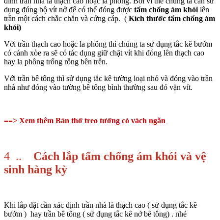
đình trần nhà là thạch cao hoặc la phông. Bởi vì thế chúng ta cần sử
dụng đúng bộ vít nở để có thể đóng được
tấm chống ám khói
lên
trần một cách chắc chắn và cứng cáp. (
Kích thước tấm chống ám
khói
)
Với trần thạch cao hoặc la phông thì chúng ta sử dụng tắc kê bướm
có cánh xòe ra sẽ có tác dụng giữ chặt vít khi đóng lên thạch cao
hay la phông trống rỗng bên trên.
Với trần bê tông thì sử dụng tắc kê tường loại nhỏ và đóng vào trần
nhà như đóng vào tường bê tông bình thường sau đó vặn vít.
==> Xem thêm Bàn thờ treo tường có vách ngăn
4 ..
Cách lắp
tấm chống ám khói
và vệ
sinh hàng kỳ
Khi lắp đặt cần xác định trần nhà là thạch cao ( sử dụng tắc kê
bướm ) hay trần bê tông ( sử dụng tắc kê nở bê tông) . nhé