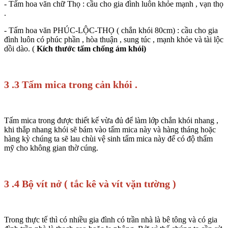
- Tấm hoa văn chữ Thọ : cầu cho gia đình luôn khỏe mạnh , vạn thọ
.
- Tấm hoa văn PHÚC-LỘC-THỌ ( chắn khói 80cm) : cầu cho gia
đình luôn có phúc phần , hòa thuận , sung túc , mạnh khỏe và tài lộc
dồi dào. (
Kích thước tấm chống ám khói
)
3 .3 Tấm mica trong cản khói .
Tấm mica trong được thiết kế vừa đủ để làm lớp chắn khói nhang ,
khi thắp nhang khói sẽ bám vào tấm mica này và hàng tháng hoặc
hàng kỳ chúng ta sẽ lau chùi vệ sinh tấm mica này để có độ thẩm
mỹ cho không gian thờ cúng.
3 .4 Bộ vít nở ( tắc kê và vít vặn tường )
Trong thực tế thì có nhiều gia đình có trần nhà là bê tông và có gia