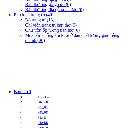
Bàn thờ ông gỗ gõ đỏ (6)
Bàn thờ ông địa gỗ xoan đào (0)
Phụ kiện trang trí (40)
Bộ trang trí (13)
Chỉ viền trang trí bàn thờ (0)
Chữ tròn ốp tường bàn thờ (0)
Mua tấm chống ám khói ở đâu chất lượng giao hàng
nhanh (26)
Bàn thờ 1
Bàn thờ 1.1
36x48
41x61
48x68
48x81
48x88
48x107