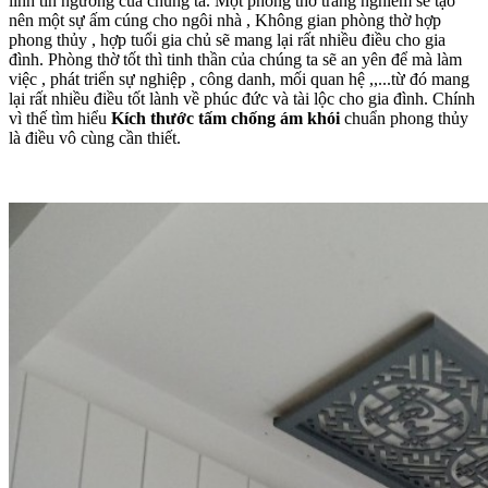
linh tín ngưỡng của chúng ta. Một phòng thờ trang nghiêm sẽ tạo
nên một sự ấm cúng cho ngôi nhà , Không gian phòng thờ hợp
phong thủy , hợp tuổi gia chủ sẽ mang lại rất nhiều điều cho gia
đình. Phòng thờ tốt thì tinh thần của chúng ta sẽ an yên để mà làm
việc , phát triển sự nghiệp , công danh, mối quan hệ ,,...từ đó mang
lại rất nhiều điều tốt lành về phúc đức và tài lộc cho gia đình. Chính
vì thế tìm hiểu
Kích thước tấm chống ám khói
chuẩn phong thủy
là điều vô cùng cần thiết.