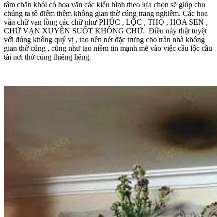
tấm chắn khói có hoa văn các kiểu hình theo lựa chọn sẽ giúp cho
chúng ta tô điểm thêm không gian thờ cúng trang nghiêm. Các hoa
văn chữ vạn lồng các chữ như PHÚC , LỘC , THỌ , HOA SEN ,
CHỮ VẠN XUYÊN SUỐT KHÔNG CHỮ. Điều này thật tuyệt
với đúng không quý vị , tạo nên nét đặc trưng cho trần nhà không
gian thờ cúng , cũng như tạo niềm tin mạnh mẽ vào việc cầu lộc cầu
tài nơi thờ cúng thiêng liêng.