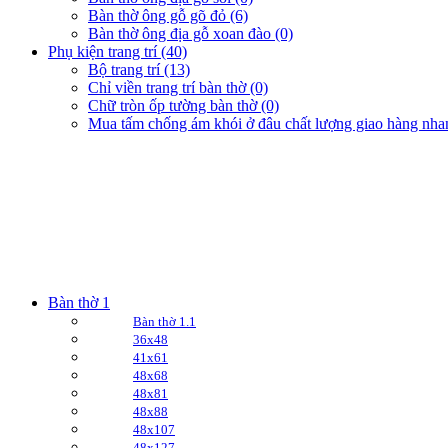
Bàn thờ ông gỗ gõ đỏ (6)
Bàn thờ ông địa gỗ xoan đào (0)
Phụ kiện trang trí (40)
Bộ trang trí (13)
Chỉ viền trang trí bàn thờ (0)
Chữ tròn ốp tường bàn thờ (0)
Mua tấm chống ám khói ở đâu chất lượng giao hàng nha
Bàn thờ 1
Bàn thờ 1.1
36x48
41x61
48x68
48x81
48x88
48x107
48x127