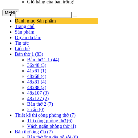
Giỏ hàng của bạn trống!
MENU
Danh mục Sản phẩm
Trang chủ
Sản phẩm
Dự án đã làm
Tin tức
Liên hệ
Bàn thờ 1 (83)
Bàn thờ 1.1 (44)
36x48 (3)
41x61 (1)
48x68 (4)
48x81 (4)
48x88 (2)
48x107 (3)
48x127 (2)
Bàn thờ 2 (7)
2 cấp (0)
Thiết kế thi công phòng thờ (7)
Thi công phòng thờ (6)
Vách ngăn phòng thờ (1)
Bàn thờ ông địa (7)
Bàn thờ ông địa gỗ sồi (0)