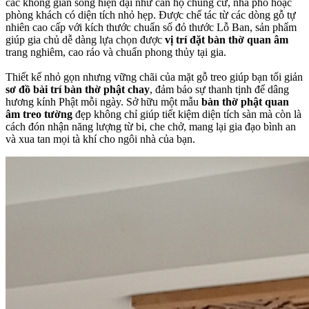
các không gian sống hiện đại như căn hộ chung cư, nhà phố hoặc
phòng khách có diện tích nhỏ hẹp. Được chế tác từ các dòng gỗ tự
nhiên cao cấp với kích thước chuẩn số đỏ thước Lỗ Ban, sản phẩm
giúp gia chủ dễ dàng lựa chọn được
vị trí đặt bàn thờ quan âm
trang nghiêm, cao ráo và chuẩn phong thủy tại gia.
Thiết kế nhỏ gọn nhưng vững chãi của mặt gỗ treo giúp bạn tối giản
sơ đồ bài trí bàn thờ phật chay
, đảm bảo sự thanh tịnh để dâng
hương kính Phật mỗi ngày. Sở hữu một mẫu
bàn thờ phật quan
âm treo tường
đẹp không chỉ giúp tiết kiệm diện tích sàn mà còn là
cách đón nhận năng lượng từ bi, che chở, mang lại gia đạo bình an
và xua tan mọi tà khí cho ngôi nhà của bạn.