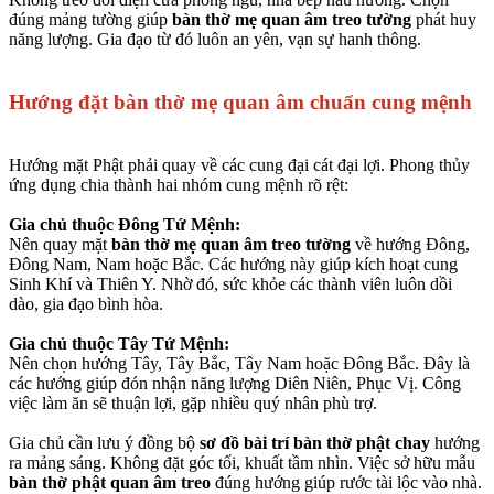
đúng mảng tường giúp
bàn thờ mẹ quan âm treo tường
phát huy
năng lượng. Gia đạo từ đó luôn an yên, vạn sự hanh thông.
Hướng đặt bàn thờ mẹ quan âm chuẩn cung mệnh
Hướng mặt Phật phải quay về các cung đại cát đại lợi. Phong thủy
ứng dụng chia thành hai nhóm cung mệnh rõ rệt:
Gia chủ thuộc Đông Tứ Mệnh:
Nên quay mặt
bàn thờ mẹ quan âm treo tường
về hướng Đông,
Đông Nam, Nam hoặc Bắc. Các hướng này giúp kích hoạt cung
Sinh Khí và Thiên Y. Nhờ đó, sức khỏe các thành viên luôn dồi
dào, gia đạo bình hòa.
Gia chủ thuộc Tây Tứ Mệnh:
Nên chọn hướng Tây, Tây Bắc, Tây Nam hoặc Đông Bắc. Đây là
các hướng giúp đón nhận năng lượng Diên Niên, Phục Vị. Công
việc làm ăn sẽ thuận lợi, gặp nhiều quý nhân phù trợ.
Gia chủ cần lưu ý đồng bộ
sơ đồ bài trí bàn thờ phật chay
hướng
ra mảng sáng. Không đặt góc tối, khuất tầm nhìn. Việc sở hữu mẫu
bàn thờ phật quan âm treo
đúng hướng giúp rước tài lộc vào nhà.