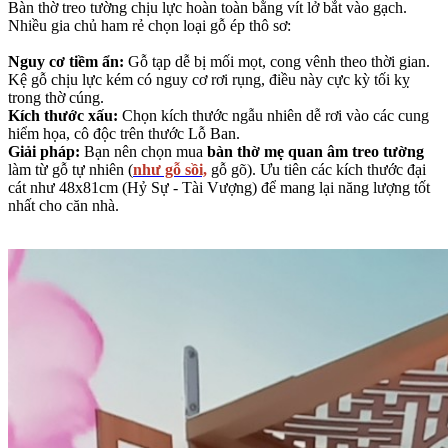
Bàn thờ treo tường chịu lực hoàn toàn bằng vít lở bắt vào gạch.
Nhiều gia chủ ham rẻ chọn loại gỗ ép thô sơ:
Nguy cơ tiềm ẩn:
Gỗ tạp dễ bị mối mọt, cong vênh theo thời gian.
Kệ gỗ chịu lực kém có nguy cơ rơi rụng, điều này cực kỳ tối kỵ
trong thờ cúng.
Kích thước xấu:
Chọn kích thước ngẫu nhiên dễ rơi vào các cung
hiểm họa, cô độc trên thước Lỗ Ban.
Giải pháp:
Bạn nên chọn mua
bàn thờ mẹ quan âm treo tường
làm từ gỗ tự nhiên (
như gỗ sồi,
gỗ gõ). Ưu tiên các kích thước đại
cát như 48x81cm (Hỷ Sự - Tài Vượng) để mang lại năng lượng tốt
nhất cho căn nhà.