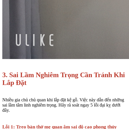
3. Sai Lầm Nghiêm Trọng Cần Tránh Khi
Lắp Đặt
Nhiều gia chủ chủ quan khi lắp đặt kệ gỗ. Việc này dẫn đến những
sai lầm tâm linh nghiêm trọng. Hãy rà soát ngay 5 lỗi đại kỵ dưới
đây.
Lỗi 1: Treo bàn thờ mẹ quan âm sai độ cao phong thủy