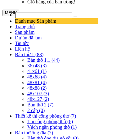
Giỏ hàng của bạn trống!
MENU
Danh mục Sản phẩm
Trang chủ
Sản phẩm
Dự án đã làm
Tin tức
Liên hệ
Bàn thờ 1 (83)
Bàn thờ 1.1 (44)
36x48 (3)
41x61 (1)
48x68 (4)
48x81 (4)
48x88 (2)
48x107 (3)
48x127 (2)
Bàn thờ 2 (7)
2 cấp (0)
Thiết kế thi công phòng thờ (7)
Thi công phòng thờ (6)
Vách ngăn phòng thờ (1)
Bàn thờ ông địa (7)
Bàn thờ ông địa gỗ sồi (0)