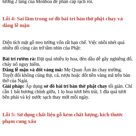
tường 2 tầng của Molihoa để phân cấp rạch ròi.
Lỗi 4: Sai lầm trong sơ đồ bài trí bàn thờ phật chay và
dâng lễ mặn
Diện tích mặt gỗ treo tường vốn rất hạn chế. Việc nhồi nhét quá
nhiều đồ cúng cản trở tầm nhìn của Phật:
Bài trí rườm rà:
Đặt quá nhiều lọ hoa, đèn dầu dễ gây nghiêng đổ,
cháy nổ nguy hiểm.
Dâng lễ mặn và đốt vàng mã:
Mẹ Quan Âm ăn chay trường.
Tuyệt đối không cúng thịt, cá, rượu hoặc đốt tiền vàng mã trên bàn
thờ của Ngài.
Giải pháp:
Áp dụng
sơ đồ bài trí bàn thờ phật chay
tối giản. Chỉ
cần 1 bát hương chính giữa, 1 lọ hoa tươi bên trái, 1 đĩa quả tươi
bên phải và kỷ nước sạch thay mới mỗi ngày.
Lỗi 5: Sử dụng chất liệu gỗ kém chất lượng, kích thước
phạm cung xấu