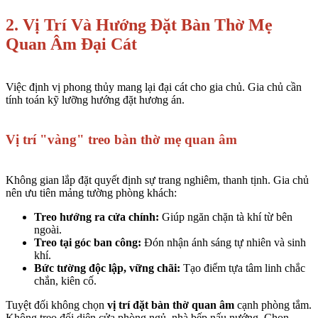
2. Vị Trí Và Hướng Đặt Bàn Thờ Mẹ
Quan Âm Đại Cát
Việc định vị phong thủy mang lại đại cát cho gia chủ. Gia chủ cần
tính toán kỹ lưỡng hướng đặt hương án.
Vị trí "vàng" treo bàn thờ mẹ quan âm
Không gian lắp đặt quyết định sự trang nghiêm, thanh tịnh. Gia chủ
nên ưu tiên mảng tường phòng khách:
Treo hướng ra cửa chính:
Giúp ngăn chặn tà khí từ bên
ngoài.
Treo tại góc ban công:
Đón nhận ánh sáng tự nhiên và sinh
khí.
Bức tường độc lập, vững chãi:
Tạo điểm tựa tâm linh chắc
chắn, kiên cố.
Tuyệt đối không chọn
vị trí đặt bàn thờ quan âm
cạnh phòng tắm.
Không treo đối diện cửa phòng ngủ, nhà bếp nấu nướng. Chọn