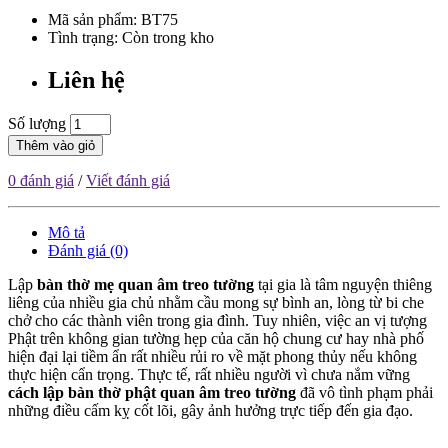
Mã sản phẩm:
BT75
Tình trạng: Còn trong kho
Liên hệ
Số lượng
Thêm vào giỏ
0 đánh giá
/
Viết đánh giá
Mô tả
Đánh giá (0)
Lập
bàn thờ mẹ quan âm treo tường
tại gia là tâm nguyện thiêng
liêng của nhiều gia chủ nhằm cầu mong sự bình an, lòng từ bi che
chở cho các thành viên trong gia đình. Tuy nhiên, việc an vị tượng
Phật trên không gian tường hẹp của căn hộ chung cư hay nhà phố
hiện đại lại tiềm ẩn rất nhiều rủi ro về mặt phong thủy nếu không
thực hiện cẩn trọng. Thực tế, rất nhiều người vì chưa nắm vững
cách lập bàn thờ phật quan âm treo tường
đã vô tình phạm phải
những điều cấm kỵ cốt lõi, gây ảnh hưởng trực tiếp đến gia đạo.