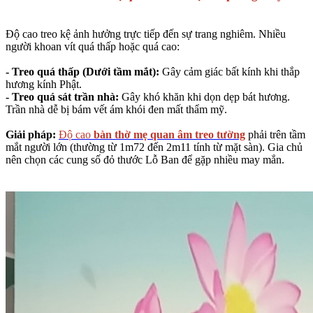
Độ cao treo kệ ảnh hưởng trực tiếp đến sự trang nghiêm. Nhiều
người khoan vít quá thấp hoặc quá cao:
- Treo quá thấp (Dưới tầm mắt):
Gây cảm giác bất kính khi thắp
hương kính Phật.
- Treo quá sát trần nhà:
Gây khó khăn khi dọn dẹp bát hương.
Trần nhà dễ bị bám vết ám khói đen mất thẩm mỹ.
Giải pháp:
Độ cao
bàn thờ mẹ quan âm treo tường
phải trên tầm
mắt người lớn (thường từ 1m72 đến 2m11 tính từ mặt sàn). Gia chủ
nên chọn các cung số đỏ thước Lỗ Ban để gặp nhiều may mắn.