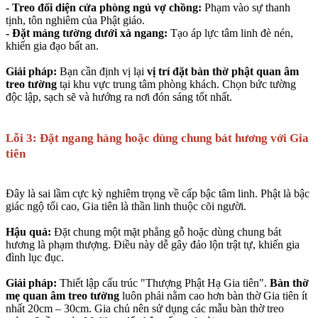
- Treo đối diện cửa phòng ngủ vợ chồng:
Phạm vào sự thanh
tịnh, tôn nghiêm của Phật giáo.
- Đặt mảng tường dưới xà ngang:
Tạo áp lực tâm linh đè nén,
khiến gia đạo bất an.
Giải pháp:
Bạn cần định vị lại
vị trí đặt bàn thờ phật quan âm
treo tường
tại khu vực trung tâm phòng khách. Chọn bức tường
độc lập, sạch sẽ và hướng ra nơi đón sáng tốt nhất.
Lỗi 3: Đặt ngang hàng hoặc dùng chung bát hương với Gia
tiên
Đây là sai lầm cực kỳ nghiêm trọng về cấp bậc tâm linh. Phật là bậc
giác ngộ tối cao, Gia tiên là thần linh thuộc cõi người.
Hậu quả:
Đặt chung một mặt phẳng gỗ hoặc dùng chung bát
hương là phạm thượng. Điều này dễ gây đảo lộn trật tự, khiến gia
đình lục đục.
Giải pháp:
Thiết lập cấu trúc "Thượng Phật Hạ Gia tiên".
Bàn thờ
mẹ quan âm treo tường
luôn phải nằm cao hơn bàn thờ Gia tiên ít
nhất 20cm – 30cm. Gia chủ nên sử dụng các mẫu bàn thờ treo