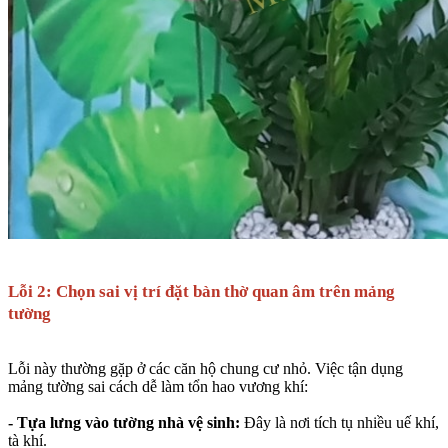
Lỗi 2: Chọn sai vị trí đặt bàn thờ quan âm trên mảng
tường
Lỗi này thường gặp ở các căn hộ chung cư nhỏ. Việc tận dụng
mảng tường sai cách dễ làm tổn hao vương khí:
- Tựa lưng vào tường nhà vệ sinh:
Đây là nơi tích tụ nhiều uế khí,
tà khí.