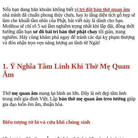
Nếu bạn đang băn khoăn không biết
vị trí đặt bàn thờ quan âm
nhà mình đã chuẩn phong thủy chưa, hay lo lắng diện tích gỗ hẹp sẽ
làm che khuất tầm nhìn của Phật, bài viết này là dành cho bạn.
Molihoa sẽ chỉ rõ 5 sai lầm nghiêm trọng nhất khi lắp đặt, đồng thời
hướng dẫn bạn
sơ đồ bài trí bàn thờ phật chay
tối giản, trang
nghiêm. Hãy cùng khám phá ngay để tránh các đại kỵ phạm thượng
và đón nhận trọn vẹn năng lượng an lành từ Ngài!
1. Ý Nghĩa Tâm Linh Khi Thờ Mẹ Quan
Âm
Thờ
mẹ quan âm
mang lại bình an lớn. Đây là nét đẹp tâm linh
trong mỗi gia đình Việt. Lập
bàn thờ mẹ quan âm treo tường
giúp
gia đạo luôn êm ấm, thuận hòa.
Biểu tượng từ bi và cứu khổ chúng sinh