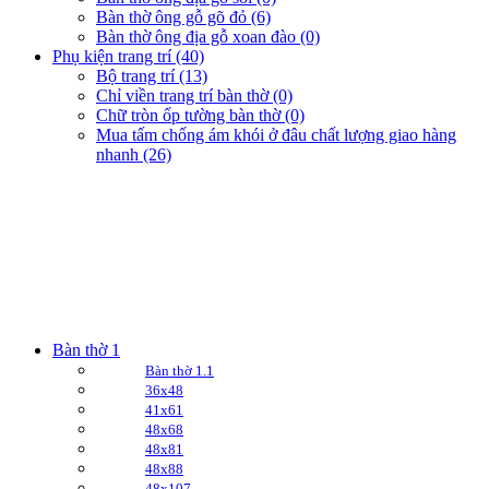
Bàn thờ ông gỗ gõ đỏ (6)
Bàn thờ ông địa gỗ xoan đào (0)
Phụ kiện trang trí (40)
Bộ trang trí (13)
Chỉ viền trang trí bàn thờ (0)
Chữ tròn ốp tường bàn thờ (0)
Mua tấm chống ám khói ở đâu chất lượng giao hàng
nhanh (26)
Bàn thờ 1
Bàn thờ 1.1
36x48
41x61
48x68
48x81
48x88
48x107