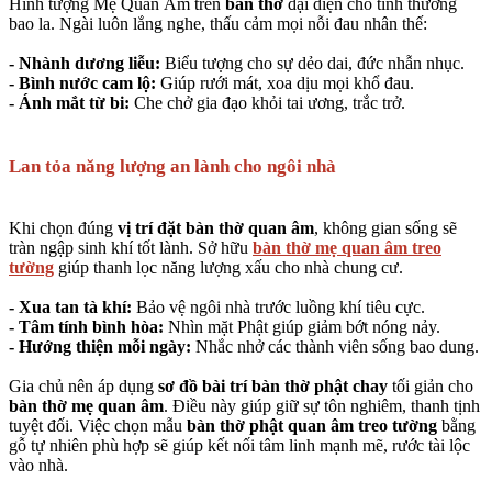
Hình tượng Mẹ Quan Âm trên
bàn thờ
đại diện cho tình thương
bao la. Ngài luôn lắng nghe, thấu cảm mọi nỗi đau nhân thế:
- Nhành dương liễu:
Biểu tượng cho sự dẻo dai, đức nhẫn nhục.
- Bình nước cam lộ:
Giúp rưới mát, xoa dịu mọi khổ đau.
- Ánh mắt từ bi:
Che chở gia đạo khỏi tai ương, trắc trở.
Lan tỏa năng lượng an lành cho ngôi nhà
Khi chọn đúng
vị trí đặt bàn thờ quan âm
, không gian sống sẽ
tràn ngập sinh khí tốt lành. Sở hữu
bàn thờ mẹ quan âm treo
tường
giúp thanh lọc năng lượng xấu cho nhà chung cư.
- Xua tan tà khí:
Bảo vệ ngôi nhà trước luồng khí tiêu cực.
- Tâm tính bình hòa:
Nhìn mặt Phật giúp giảm bớt nóng nảy.
- Hướng thiện mỗi ngày:
Nhắc nhở các thành viên sống bao dung.
Gia chủ nên áp dụng
sơ đồ bài trí bàn thờ phật chay
tối giản cho
bàn thờ mẹ quan âm
. Điều này giúp giữ sự tôn nghiêm, thanh tịnh
tuyệt đối. Việc chọn mẫu
bàn thờ phật quan âm treo tường
bằng
gỗ tự nhiên phù hợp sẽ giúp kết nối tâm linh mạnh mẽ, rước tài lộc
vào nhà.